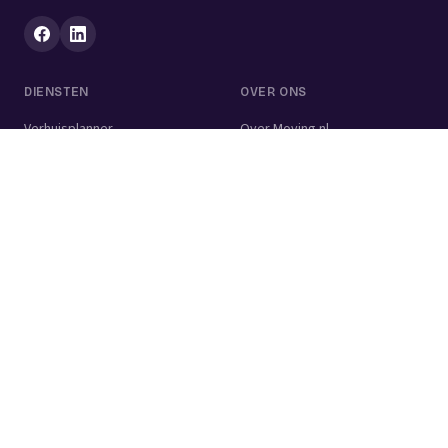
DIENSTEN
OVER ONS
Verhuisplanner
Over Moving.nl
Alle diensten
Voor bedrijven
Verhuisvolume berekenen
Contact
Verhuisdozen berekenen
Verhuisbedrijf
Verhuislift
Schoonmaakbedrijf
Woningontruiming
Schildersbedrijf
Klusjesman