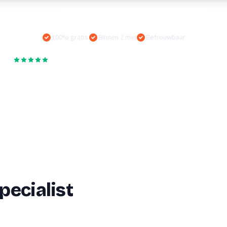
Verhuisvolume berekenen
Vaak gezocht:
Verhuisbedrijf
Verhuislift
Opslagruimte
enen
Energie vergelijken
100% gratis
Binnen 2 min
Betrouwbaar
4,5
·
187.000
+
beoordelingen van bedrijven op Moving.nl
pecialist