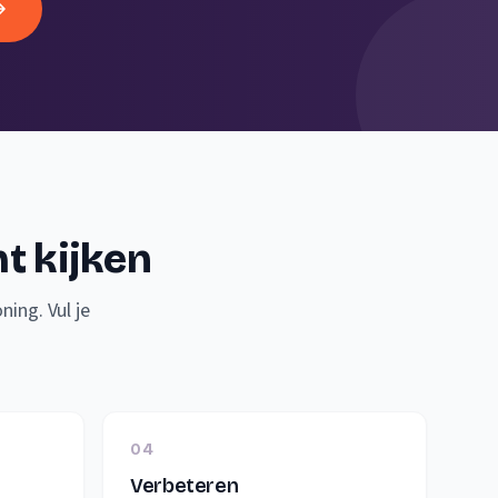
mt kijken
ing. Vul je
04
Verbeteren