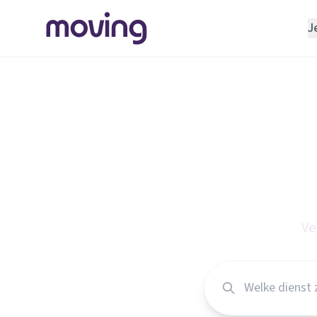
J
REGELEN
Verhuisbedrijf
Opslagruimte
Vind
INRICHTEN
Schoonmaakbedrijf
v
Klusjesman
Loodgieter
Ve
Slotenmaker
TOOLS BIJ VERHUIZEN