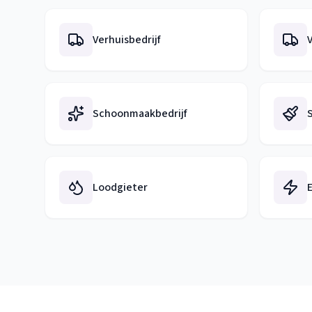
Verhuisbedrijf
V
Schoonmaakbedrijf
S
Loodgieter
E