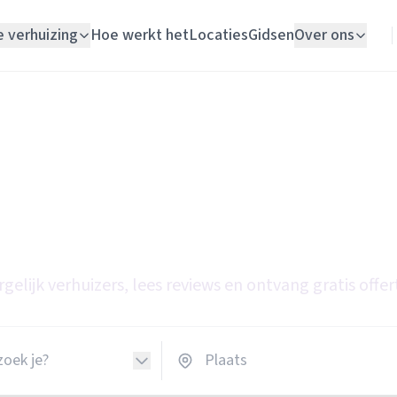
e verhuizing
Hoe werkt het
Locaties
Gidsen
Over ons
Verhuislift
Woningontruiming
 de beste special
Schildersbedrijf
oor jouw verhuizi
Vloerlegger
Elektricien
rgelijk verhuizers, lees reviews en ontvang gratis offer