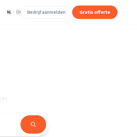
Bedrijf aanmelden
Gratis offerte
NL
|
EN
isten
ng
tes