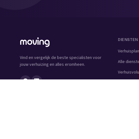
DIENSTEN
Verhuispla
Vind en vergelijk de beste specialisten voor
Alle dienst
jouw verhuizing en alles eromheen.
Verhuisvo
Verhuisdo
Verhuisbedr
Verhuislift
Schoonmaa
Woningontr
Schildersbe