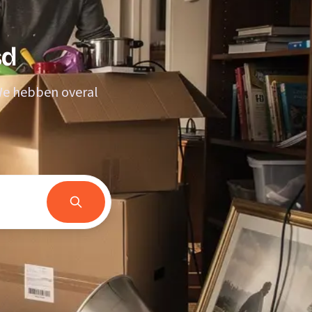
sd
 We hebben overal