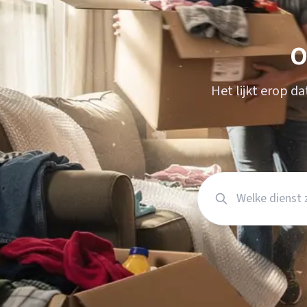
Verhuisplanner
Verhuisdozen berek
O
Het lijkt erop d