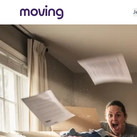
J
REGELEN
Verhuisbedrijf
Opslagruimte
INRICHTEN
Schoonmaakbedrijf
Klusjesman
Loodgieter
Slotenmaker
TOOLS BIJ VERHUIZEN