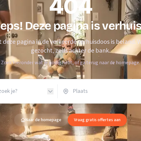
404
Verhuisvolume berekenen
enen
Energie vergelijken
eps! Deze pagina is verhui
at deze pagina in de verkeerde verhuisdoos is beland.
gezocht, zelfs achter de bank.
Zoek hieronder wat je nodig hebt, of ga terug naar de homepage.
Naar de homepage
Vraag gratis offertes aan