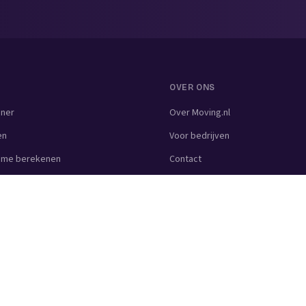
OVER ONS
nner
Over Moving.nl
en
Voor bedrijven
lume berekenen
Contact
zen berekenen
ijf
kbedrijf
uiming
drijf