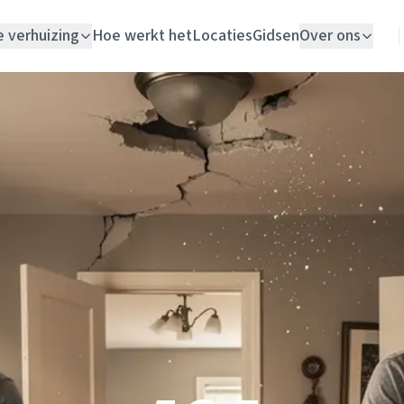
e verhuizing
Hoe werkt het
Locaties
Gidsen
Over ons
Verhuislift
Woningontruiming
Schildersbedrijf
Vloerlegger
Elektricien