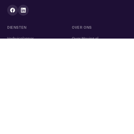
DIENSTEN
OVER ONS
Verhuisplanner
Over Moving.nl
Alle diensten
Voor bedrijven
Verhuisvolume berekenen
Contact
Verhuisdozen berekenen
Verhuisbedrijf
Verhuislift
Schoonmaakbedrijf
Woningontruiming
Schildersbedrijf
Klusjesman