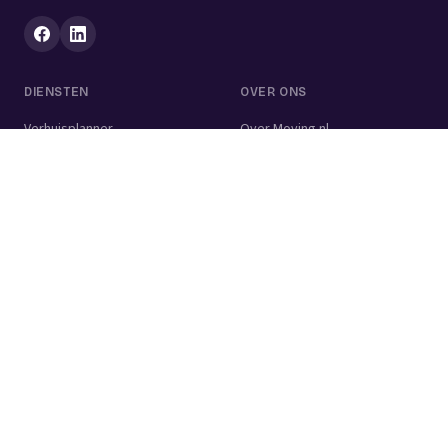
DIENSTEN
OVER ONS
Verhuisplanner
Over Moving.nl
Alle diensten
Voor bedrijven
Verhuisvolume berekenen
Contact
Verhuisdozen berekenen
Verhuisbedrijf
Verhuislift
Schoonmaakbedrijf
Woningontruiming
Schildersbedrijf
Klusjesman