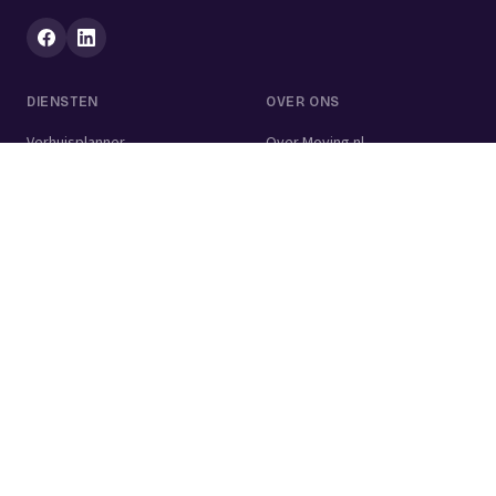
DIENSTEN
OVER ONS
Verhuisplanner
Over Moving.nl
Alle diensten
Voor bedrijven
Verhuisvolume berekenen
Contact
Verhuisdozen berekenen
Verhuisbedrijf
Verhuislift
Schoonmaakbedrijf
Woningontruiming
Schildersbedrijf
Klusjesman