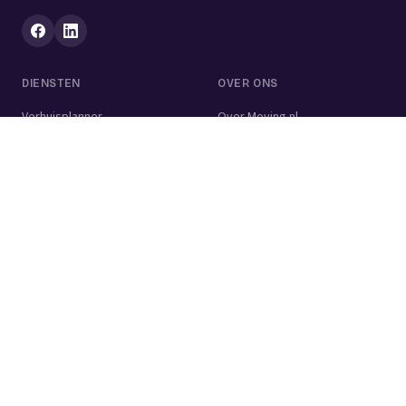
DIENSTEN
OVER ONS
Verhuisplanner
Over Moving.nl
Alle diensten
Voor bedrijven
Verhuisvolume berekenen
Contact
Verhuisdozen berekenen
Verhuisbedrijf
Verhuislift
Schoonmaakbedrijf
Woningontruiming
Schildersbedrijf
Klusjesman