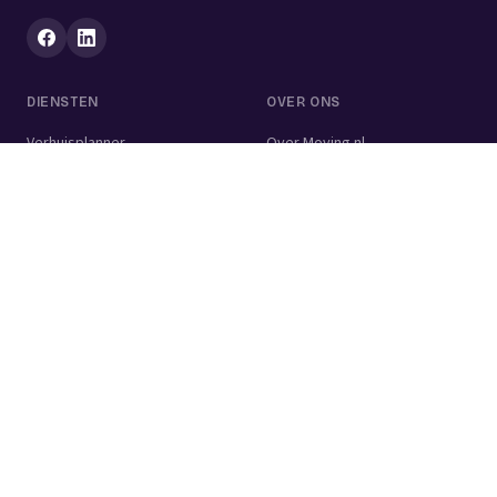
DIENSTEN
OVER ONS
Verhuisplanner
Over Moving.nl
Alle diensten
Voor bedrijven
Verhuisvolume berekenen
Contact
Verhuisdozen berekenen
Verhuisbedrijf
Verhuislift
Schoonmaakbedrijf
Woningontruiming
Schildersbedrijf
Klusjesman