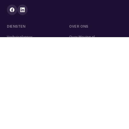
DIENSTEN
OVER ONS
Verhuisplanner
Over Moving.nl
Alle diensten
Voor bedrijven
Verhuisvolume berekenen
Contact
Verhuisdozen berekenen
Verhuisbedrijf
Verhuislift
Schoonmaakbedrijf
Woningontruiming
Schildersbedrijf
Klusjesman