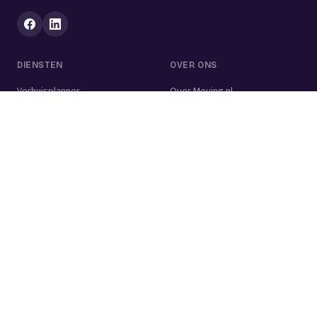
DIENSTEN
OVER ONS
Verhuisplanner
Over Moving.nl
Alle diensten
Voor bedrijven
Verhuisvolume berekenen
Contact
Verhuisdozen berekenen
Verhuisbedrijf
Verhuislift
Schoonmaakbedrijf
Woningontruiming
Schildersbedrijf
Klusjesman