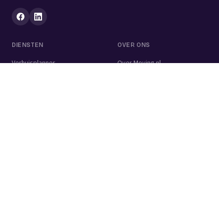
DIENSTEN
OVER ONS
Verhuisplanner
Over Moving.nl
Alle diensten
Voor bedrijven
Verhuisvolume berekenen
Contact
Verhuisdozen berekenen
Verhuisbedrijf
Verhuislift
Schoonmaakbedrijf
Woningontruiming
Schildersbedrijf
Klusjesman