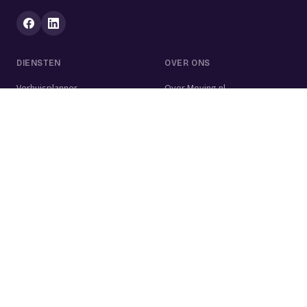
DIENSTEN
OVER ONS
Verhuisplanner
Over Moving.nl
Alle diensten
Voor bedrijven
Verhuisvolume berekenen
Contact
Verhuisdozen berekenen
Verhuisbedrijf
Verhuislift
Schoonmaakbedrijf
Woningontruiming
Schildersbedrijf
Klusjesman