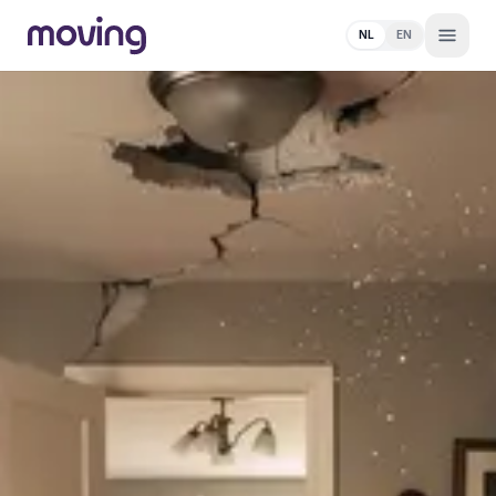
NL
EN