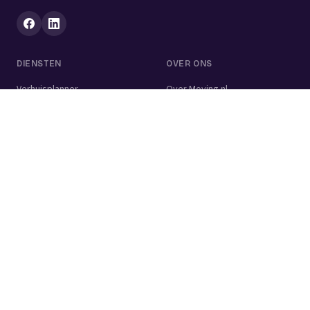
DIENSTEN
OVER ONS
Verhuisplanner
Over Moving.nl
Alle diensten
Voor bedrijven
Verhuisvolume berekenen
Contact
Verhuisdozen berekenen
Verhuisbedrijf
Verhuislift
Schoonmaakbedrijf
Woningontruiming
Schildersbedrijf
Klusjesman