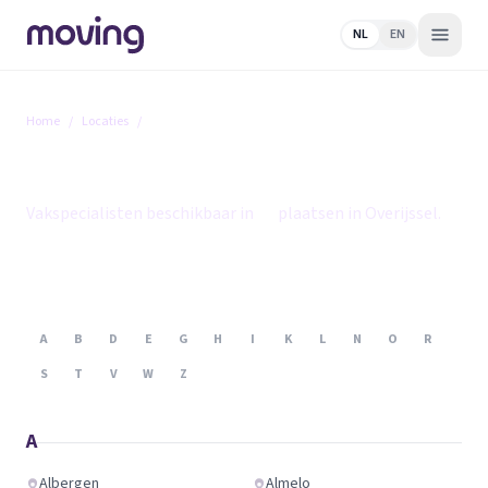
NL
EN
Home
/
Locaties
/
Overijssel
Overijssel
Vakspecialisten beschikbaar in
45
plaatsen in Overijssel.
A
B
D
E
G
H
I
K
L
N
O
R
S
T
V
W
Z
A
Albergen
Almelo