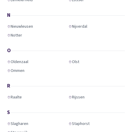
Lemelerveld
Losser
N
Nieuwleusen
Nijverdal
Notter
O
Oldenzaal
Olst
Ommen
R
Raalte
Rijssen
S
Slagharen
Staphorst