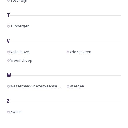
Steenwijk
T
Tubbergen
V
Vollenhove
Vriezenveen
Vroomshoop
W
Westerhaar-Vriezenveensewijk
Wierden
Z
Zwolle