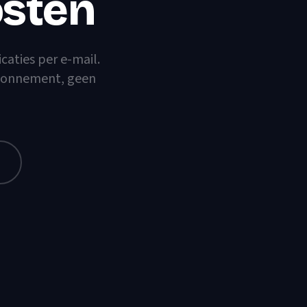
sten
icaties per e-mail.
 abonnement, geen