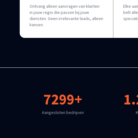
Ontvang alleen aanvragen van klanten
Elke aa
in jouw regio die passen bij jouw
belt al
diensten. Geen irrelevante leads, alleen
special
kansen.
7299+
1.
Aangesloten bedrijven
K