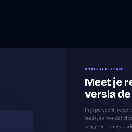
PORTAAL FEATURE
Meet je r
versla de
In je persoonlijke por
leads, en hoe dat zic
reageren = meer opd