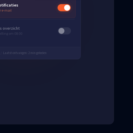
tificaties
r e-mail
ks overzicht
ting om 08:00
/
Laatst ontvangen: 2 min geleden