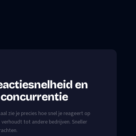
eactiesnelheid en
 concurrentie
taal zie je precies hoe snel je reageert op
h verhoudt tot andere bedrijven. Sneller
rachten.