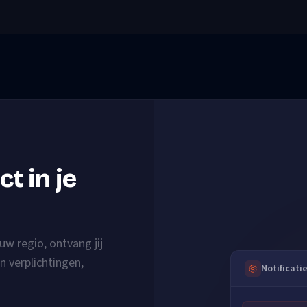
t in je
uw regio, ontvang jij
n verplichtingen,
Notificati