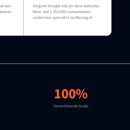
al een
Vergeet Google Ads en dure websites.
wanneer
Meer dan 1.250.000 consumenten
vinden hun specialist via Moving.nl.
100%
Geverifieerde leads