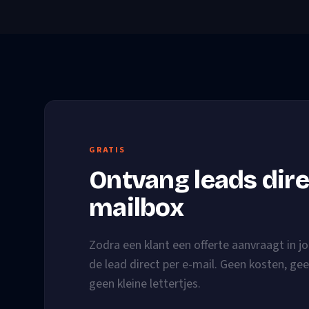
GRATIS
Ontvang leads direc
mailbox
Zodra een klant een offerte aanvraagt in jo
de lead direct per e-mail. Geen kosten, gee
geen kleine lettertjes.