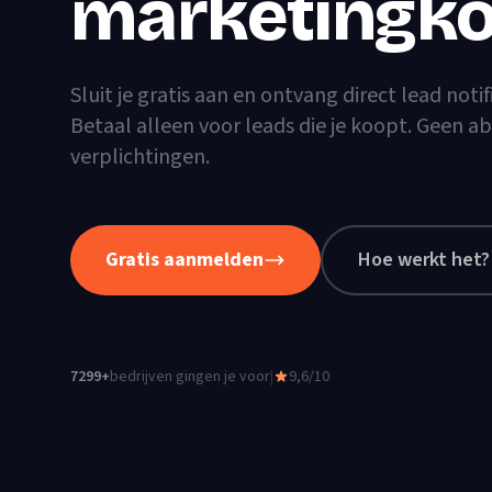
marketingko
Sluit je gratis aan en ontvang direct lead notif
Betaal alleen voor leads die je koopt. Geen
verplichtingen.
Gratis aanmelden
Hoe werkt het?
7299
+
bedrijven gingen je voor
|
9,6/10