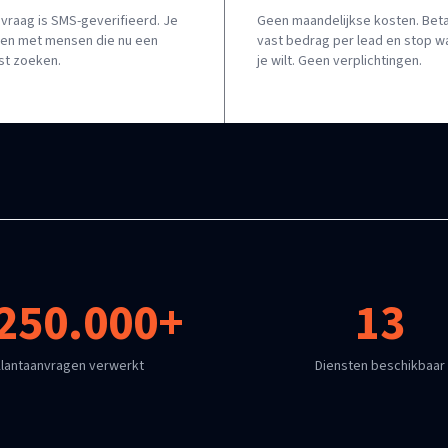
nvraag is SMS-geverifieerd. Je
Geen maandelijkse kosten. Beta
leen met mensen die nu een
vast bedrag per lead en stop 
ist zoeken.
je wilt. Geen verplichtingen.
250.000+
13
lantaanvragen verwerkt
Diensten beschikbaar