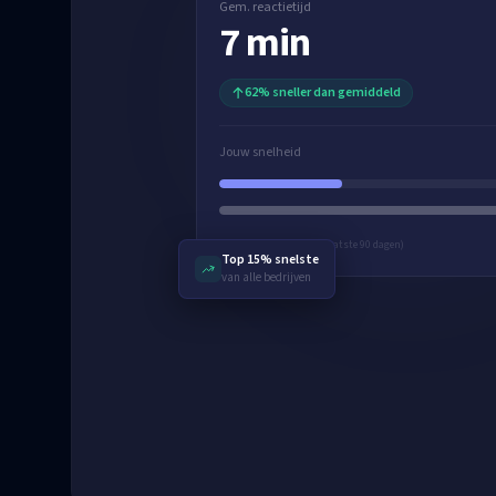
Gem. reactietijd
7 min
62% sneller dan gemiddeld
Jouw snelheid
Op basis van 12 leads (laatste 90 dagen)
Top 15% snelste
van alle bedrijven