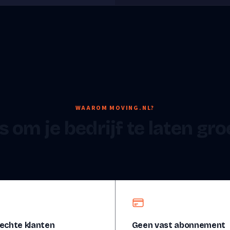
WAAROM MOVING.NL?
s om je bedrijf te laten gr
echte klanten
Geen vast abonnement