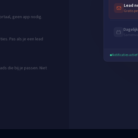
Lead no
Gratis pe
portaal, geen app nodig.
Dagelij
Samenvat
ies. Pas als je een lead
Notificaties actief
ads die bij je passen. Niet