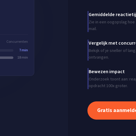
Gemiddelde reactieti
Zie in een oogopslag hoe s
mail.
Concurrenten
Vergelijk met concur
7 min
Bekijk of je sneller of l
ontvangen.
18 min
Bewezen impact
Onderzoek toont aan: reag
opdracht 100x groter.
Gratis aanmeld