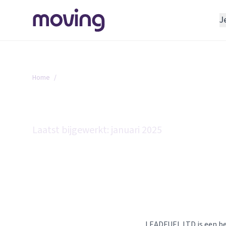
J
REGELEN
Verhuisbedrijf
Home
/
Privacybeleid
Opslagruimte
INRICHTEN
Privacybeleid
Schoonmaakbedrijf
Laatst bijgewerkt: januari 2025
Klusjesman
Loodgieter
Slotenmaker
TOOLS BIJ VERHUIZEN
LEADFUEL LTD is een be