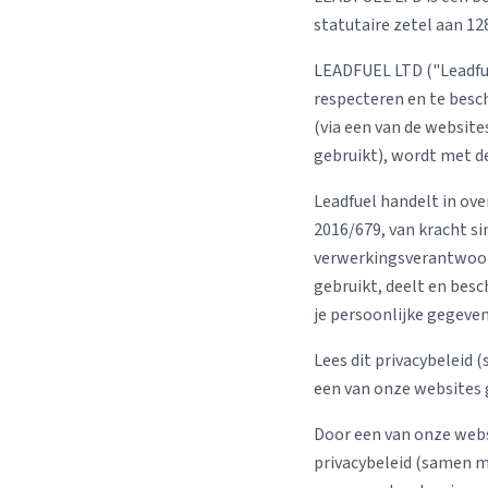
Verhuisplanner
statutaire zetel aan 1
Verhuisdozen berek
LEADFUEL LTD ("Leadfuel
respecteren en te besch
(via een van de websites
gebruikt), wordt met d
Leadfuel handelt in o
2016/679, van kracht si
verwerkingsverantwoorde
gebruikt, deelt en besc
je persoonlijke gegeven
Lees dit privacybeleid
een van onze websites g
Door een van onze webs
privacybeleid (samen m