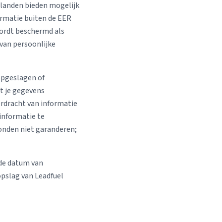
 landen bieden mogelijk
formatie buiten de EER
ordt beschermd als
 van persoonlijke
 opgeslagen of
t je gegevens
erdracht van informatie
 informatie te
onden niet garanderen;
 de datum van
opslag van Leadfuel