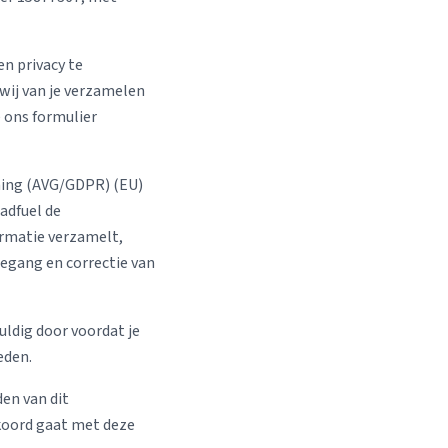
en privacy te
 wij van je verzamelen
e ons formulier
ing (AVG/GDPR) (EU)
adfuel de
ormatie verzamelt,
oegang en correctie van
ldig door voordat je
eden.
en van dit
kkoord gaat met deze