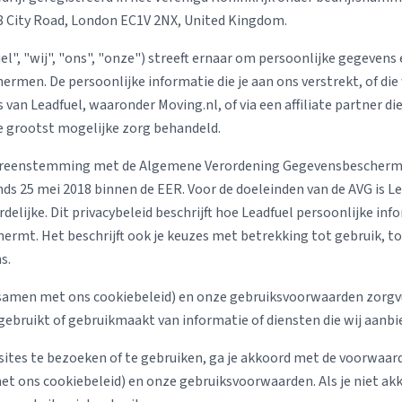
Verhuisvolume berekenen
28 City Road, London EC1V 2NX, United Kingdom.
enen
Energie vergelijken
", "wij", "ons", "onze") streeft ernaar om persoonlijke gegevens 
ermen. De persoonlijke informatie die je aan ons verstrekt, of die
 van Leadfuel, waaronder Moving.nl, of via een affiliate partner di
e grootst mogelijke zorg behandeld.
vereenstemming met de Algemene Verordening Gegevensbescherm
nds 25 mei 2018 binnen de EER. Voor de doeleinden van de AVG is Le
lijke. Dit privacybeleid beschrijft hoe Leadfuel persoonlijke inf
hermt. Het beschrijft ook je keuzes met betrekking tot gebruik, t
s.
 (samen met ons cookiebeleid) en onze gebruiksvoorwaarden zorgvu
ebruikt of gebruikmaakt van informatie of diensten die wij aanbi
ites te bezoeken of te gebruiken, ga je akkoord met de voorwaard
et ons cookiebeleid) en onze gebruiksvoorwaarden. Als je niet a