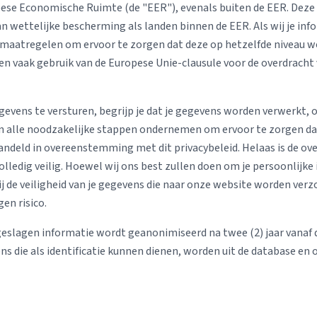
ese Economische Ruimte (de "EER"), evenals buiten de EER. Deze
an wettelijke bescherming als landen binnen de EER. Als wij je in
maatregelen om ervoor te zorgen dat deze op hetzelfde niveau w
en vaak gebruik van de Europese Unie-clausule voor de overdracht
gevens te versturen, begrijp je dat je gegevens worden verwerkt,
en alle noodzakelijke stappen ondernemen om ervoor te zorgen da
ndeld in overeenstemming met dit privacybeleid. Helaas is de ov
volledig veilig. Hoewel wij ons best zullen doen om je persoonlijke
 de veiligheid van je gegevens die naar onze website worden verz
gen risico.
eslagen informatie wordt geanonimiseerd na twee (2) jaar vanaf
ns die als identificatie kunnen dienen, worden uit de database en 