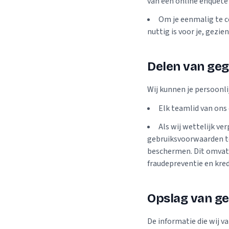
van een online enquête p
Om je eenmalig te c
nuttig is voor je, gezie
Delen van ge
Wij kunnen je persoonli
Elk teamlid van ons 
Als wij wettelijk ve
gebruiksvoorwaarden to
beschermen. Dit omvat 
fraudepreventie en kred
Opslag van g
De informatie die wij 