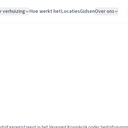
e verhuizing
Hoe werkt het
Locaties
Gidsen
Over ons
Verhuislift
Woningontruiming
Schildersbedrijf
Vloerlegger
Elektricien
drijf geregistreerd in het Verenigd Koninkrijk onder bedrijfsnum