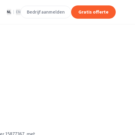
Bedrijf aanmelden
Gratis offerte
NL
|
EN
mer 15877367, met