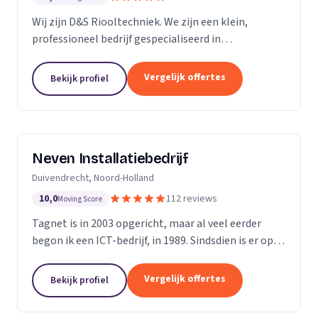
Wij zijn D&S Riooltechniek. We zijn een klein,
professioneel bedrijf gespecialiseerd in
rioolwerkzaamheden. Het is onze passie om onze
klanten zo goed en zo snel mogelijk van dienst te
Vergelijk offertes
Bekijk profiel
kunnen zijn....
Neven Installatiebedrijf
Duivendrecht, Noord-Holland
10,0
112 reviews
Moving Score
Tagnet is in 2003 opgericht, maar al veel eerder
begon ik een ICT-bedrijf, in 1989. Sindsdien is er op
ICT- gebied enorm veel veranderd, dat hoef ik u niet
te vertellen. Wat niet gewijzigd is in al...
Vergelijk offertes
Bekijk profiel