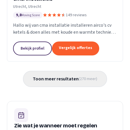
Utrecht, Utrecht
9,8
149 reviews
Moving Score
Hallo wij van cma installatie installeren airco's cv
ketels & doen alles met koude en warmte techniek
gas leidingen verleggen kortom alle loodgieters
werkzaamheden. U kunt gerust een kijkje nemen
Vergelijk offertes
Bekijk profiel
op...
Toon meer resultaten
(
270
meer
)
Zie wat je wanneer moet regelen