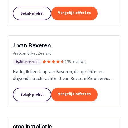
ruim 15 jaar ervaring in alles wat maar met riolering
te maken heeft. Allereerst zijn wij expert in de...
Vergelijk offertes
Bekijk profiel
J. van Beveren
Krabbendijke, Zeeland
9,8
159 reviews
Moving Score
Hallo, ik ben Jaap van Beveren, de oprichter en
drijvende kracht achter J. van Beveren Rioolservice.
Ik ben niet alleen een gedreven ondernemer, maar
ook een gepassioneerde piloot in mijn vrije tijd....
Vergelijk offertes
Bekijk profiel
cma installatie