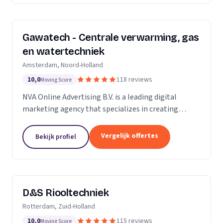
Gawatech - Centrale verwarming, gas
en watertechniek
Amsterdam, Noord-Holland
10,0
118 reviews
Moving Score
NVA Online Advertising B.V. is a leading digital
marketing agency that specializes in creating
impactful online advertising strategies. We are a
team of seasoned professionals who are
Vergelijk offertes
Bekijk profiel
passionate...
D&S Riooltechniek
Rotterdam, Zuid-Holland
10,0
115 reviews
Moving Score