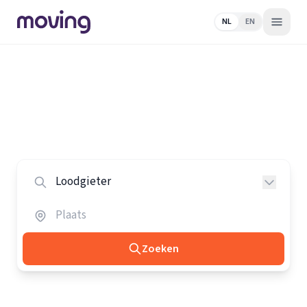
NL
EN
Home
/
Nederland
/
Loodgieters
Alle loodgieters in Nederland
Vergelijk de beste loodgieters in heel Nederland.
Zoeken