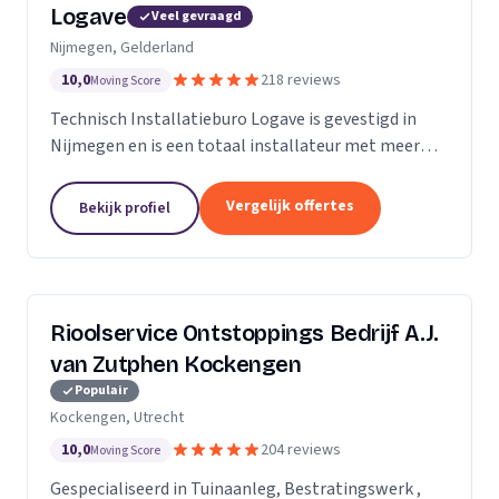
Logave
Veel gevraagd
Nijmegen, Gelderland
10,0
218 reviews
Moving Score
Technisch Installatieburo Logave is gevestigd in
Nijmegen en is een totaal installateur met meer
dan 30 jaar ervaring. Wij leveren alle merken cv- en
cv-combiketels, maar zijn gespecialiseerd in de...
Vergelijk offertes
Bekijk profiel
Rioolservice Ontstoppings Bedrijf A.J.
van Zutphen Kockengen
Populair
Kockengen, Utrecht
10,0
204 reviews
Moving Score
Gespecialiseerd in Tuinaanleg, Bestratingswerk ,