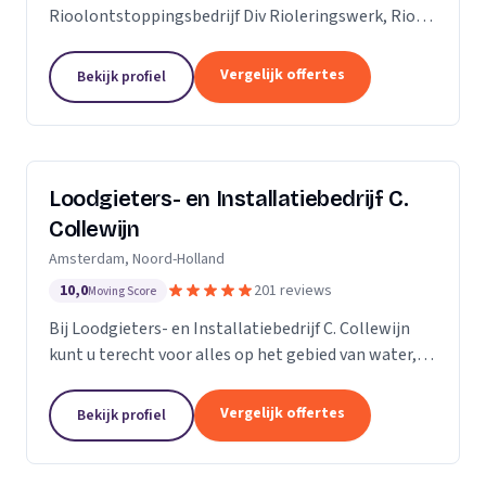
Rioolontstoppingsbedrijf Div Rioleringswerk, Riool
ontstoppen, Riool reparatie, Rioolaanleg, Riool
vervangen. Rioolcamera, Riooldetectie...
Vergelijk offertes
Bekijk profiel
Loodgieters- en Installatiebedrijf C.
Collewijn
Amsterdam, Noord-Holland
10,0
201 reviews
Moving Score
Bij Loodgieters- en Installatiebedrijf C. Collewijn
kunt u terecht voor alles op het gebied van water,
sanitair, riolering, centrale verwarming en dak- &
zinkwerken. Voor vakkundig installeren,...
Vergelijk offertes
Bekijk profiel