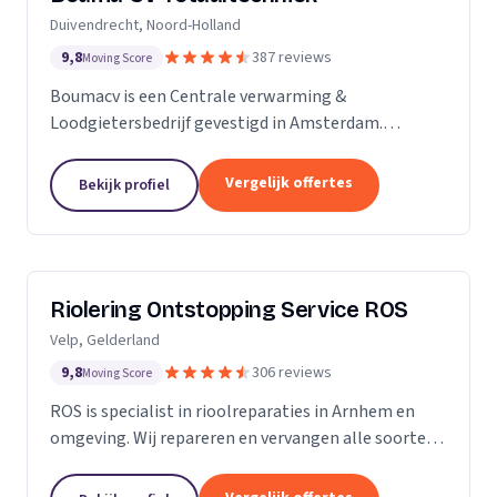
Duivendrecht, Noord-Holland
9,8
387 reviews
Moving Score
Boumacv is een Centrale verwarming &
Loodgietersbedrijf gevestigd in Amsterdam.
Vandaag de dag zijn we uitgegroeid tot een breed
installatiebedrijf, actief in alle facetten binnen de
Vergelijk offertes
Bekijk profiel
verwarming en...
Riolering Ontstopping Service ROS
Velp, Gelderland
9,8
306 reviews
Moving Score
ROS is specialist in rioolreparaties in Arnhem en
omgeving. Wij repareren en vervangen alle soorten
riolering tot aan de erfgrens. Tijdens het
rioolherstel maken we gebruik van hoogwaardige...