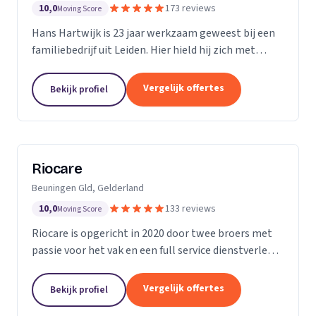
10,0
173 reviews
Moving Score
Hans Hartwijk is 23 jaar werkzaam geweest bij een
familiebedrijf uit Leiden. Hier hield hij zich met
name bezig met de buiten- dienst. Sinds 2014 is hij
verder gegaan als de Leidse Loodgieter. Met de...
Vergelijk offertes
Bekijk profiel
Riocare
Beuningen Gld, Gelderland
10,0
133 reviews
Moving Score
Riocare is opgericht in 2020 door twee broers met
passie voor het vak en een full service dienstverlener
gespecialiseerd in riool- en afwateringstechniek. Wij
leveren diensten op het gebied van...
Vergelijk offertes
Bekijk profiel