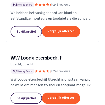
9,8
249 reviews
Moving Score
We hebben het vaak gehoord van klanten:
zelfstandige monteurs en loodgieters die zonder
overleg een toeslag rekenden omdat een
rioolprobleem complexer bleek te zijn dan gedacht.
Vergelijk offertes
Bekijk profiel
Of een rekening van...
WW Loodgietersbedrijf
Utrecht, Utrecht
9,8
241 reviews
Moving Score
WW Loodgietersbedrijf Utrecht is ontstaan vanuit
de wens om mensen zo snel en adequaat mogelijk
te helpen bij lekkages en ontstoppingen. Daarnaast
hebben we onze diensten uitgebreid om ons ook
Vergelijk offertes
Bekijk profiel
bezig...