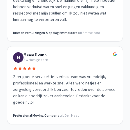
deskundig en vriendelijk. De mannen die mijn hele inboedel
hebben verhuisd waren snel en gingen vakkundig en
respectvol met mijn spullen om. Ik zou niet weten wat
hieraan nog te verbeteren valt.
Driesen verhuizingen & opslag Emmeloord
uit
Emmeloord
Маша Попик
М
2 weken geleden
Zeer goede service! Het verhuisteam was vriendelijk,
professioneel en werkte snel. Alles werd netjes en
zorgvuldig vervoerd. Ik ben zeer tevreden over de service
en kan dit bedrijf zeker aanbevelen. Bedankt voor de
goede hulp!
Professional Moving Company
uit
Den Haag