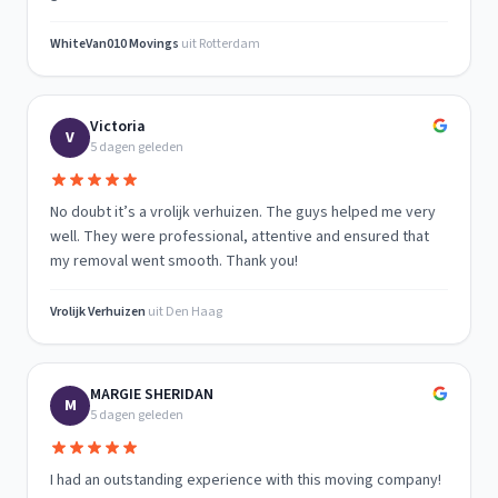
WhiteVan010 Movings
uit
Rotterdam
Victoria
V
5 dagen geleden
No doubt it’s a vrolijk verhuizen. The guys helped me very
well. They were professional, attentive and ensured that
my removal went smooth. Thank you!
Vrolijk Verhuizen
uit
Den Haag
MARGIE SHERIDAN
M
5 dagen geleden
I had an outstanding experience with this moving company!