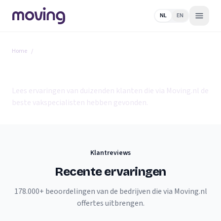
NL
EN
Home
/
Reviews
Wat onze klanten zeggen
Lees ervaringen van duizenden klanten die via Moving.nl de
beste vakspecialisten hebben gevonden.
Klantreviews
Recente ervaringen
178.000+ beoordelingen van de bedrijven die via Moving.nl
offertes uitbrengen.