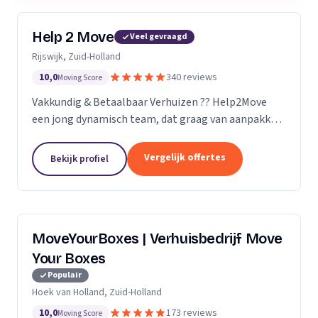
Help 2 Move
Veel gevraagd
Rijswijk, Zuid-Holland
10,0
340 reviews
Moving Score
Vakkundig & Betaalbaar Verhuizen ?? Help2Move
een jong dynamisch team, dat graag van aanpakken
weet. Benieuwd wat uw verhuizing gaat kosten ?
Vraag naar de mogelijkheden.
Vergelijk offertes
Bekijk profiel
MoveYourBoxes | Verhuisbedrijf Move
Your Boxes
Populair
Hoek van Holland, Zuid-Holland
10,0
173 reviews
Moving Score