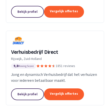
Particuliere verhuizingen, bedrijfsverhuizingen,
opslag van inboedel, de- en montageservice,...
Vergelijk offertes
Bekijk profiel
Verhuisbedrijf Direct
Rijswijk, Zuid-Holland
9,8
1851 reviews
Moving Score
Jong en dynamisch Verhuisbedrijf dat het verhuizen
voor iedereen betaalbaar maakt.
Vergelijk offertes
Bekijk profiel