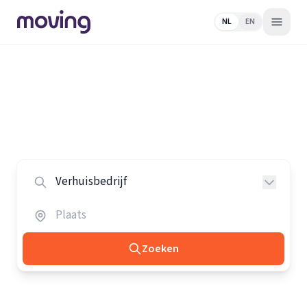
NL
EN
Home
/
Nederland
/
Verhuisbedrijven
Alle verhuisbedrijven in Nederland
Vergelijk de beste verhuisbedrijven in heel Nederland.
Zoeken