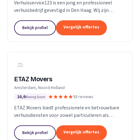
Verhuisservice123 is een jong en professioneel
verhuisbedrijf gevestigd in Den Haag. Wij zijn
gespecialiseerd in particuliere verhuizingen en
bieden een complete en zorgeloze verhuisservice.
Vergelijk offertes
Bekijk profiel
Met een ervaren team werken wij efficiënt,
zorgvuldig en tegen transparante uurtarieven.
Klanttevredenheid, duidelijke communicatie en
betrouwbaarheid staan bij ons centraal.
ETAZ Movers
Amsterdam, Noord-Holland
10,0
58 reviews
Moving Score
ETAZ Movers biedt professionele en betrouwbare
verhuisdiensten voor zowel particulieren als
bedrijven. Wij combineren ervaring met een
persoonlijke aanpak, zodat elke verhuizing efficiënt
Vergelijk offertes
Bekijk profiel
en zonder stress verloopt. Ons team werkt