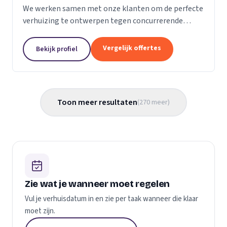
We werken samen met onze klanten om de perfecte
verhuizing te ontwerpen tegen concurrerende
prijzen en met de beste verhuismaterialen. We
weten dat verhuizen een stressvol proces kan zijn.
Vergelijk offertes
Bekijk profiel
Daarom...
Toon meer resultaten
(
270
meer
)
Zie wat je wanneer moet regelen
Vul je verhuisdatum in en zie per taak wanneer die klaar
moet zijn.