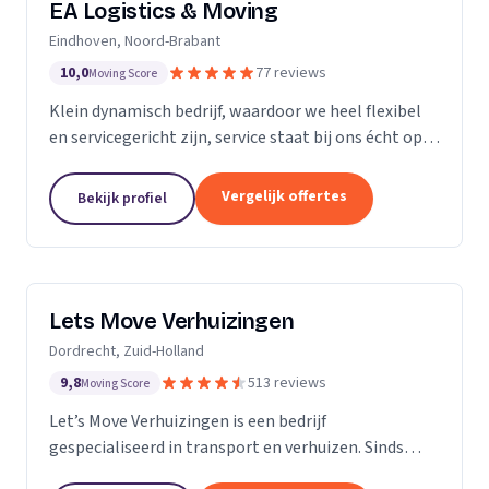
EA Logistics & Moving
Eindhoven, Noord-Brabant
10,0
77 reviews
Moving Score
Klein dynamisch bedrijf, waardoor we heel flexibel
en servicegericht zijn, service staat bij ons écht op
nummer één.
Vergelijk offertes
Bekijk profiel
Lets Move Verhuizingen
Dordrecht, Zuid-Holland
9,8
513 reviews
Moving Score
Let’s Move Verhuizingen is een bedrijf
gespecialiseerd in transport en verhuizen. Sinds
2015 zijn wij geregistreerd in het handelsregister