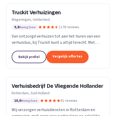
Truckit Verhuizingen
Wageningen, Gelderland
9,8
1178 reviews
Moving Score
Van ontzorgd verhuizen tot aan het huren van een
verhuisbus, bij Truckit kunt u altijd terecht. Met
onze formule hebben wij al duizenden tevreden
klanten geholpen door heel Nederland.
Vergelijk offertes
Bekijk profiel
Verhuisbedrijf De Vliegende Hollander
Rotterdam, Zuid-Holland
10,0
81 reviews
Moving Score
Wij verzorgen verhuisdiensten in Rotterdam en
omgeving, met zorg voor particuliere en zakelijke