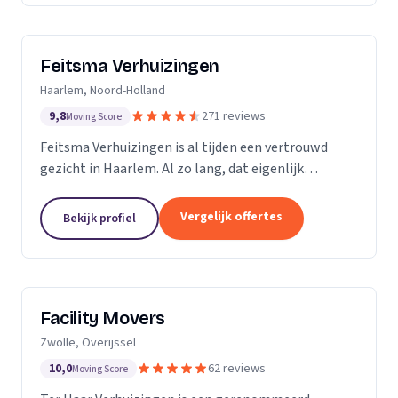
Feitsma Verhuizingen
Haarlem, Noord-Holland
9,8
271 reviews
Moving Score
Feitsma Verhuizingen is al tijden een vertrouwd
gezicht in Haarlem. Al zo lang, dat eigenlijk
niemand precies meer weet wanneer opa Feitsma
ooit begonnen is met verhuizen. De eerste
Vergelijk offertes
Bekijk profiel
advertenties van...
Facility Movers
Zwolle, Overijssel
10,0
62 reviews
Moving Score