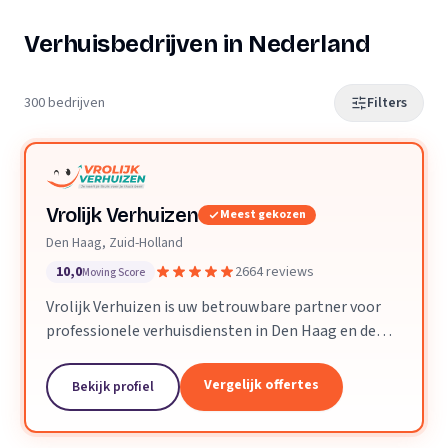
Verhuisbedrijven in Nederland
300 bedrijven
Filters
Vrolijk Verhuizen
Meest gekozen
Den Haag, Zuid-Holland
10,0
2664 reviews
Moving Score
Vrolijk Verhuizen is uw betrouwbare partner voor
professionele verhuisdiensten in Den Haag en de
hele provincie Zuid-Holland. Met jarenlange
ervaring en een toegewijd team zorgen wij ervoor
Vergelijk offertes
Bekijk profiel
dat uw verhuizing soepel en zorgeloos verloopt.