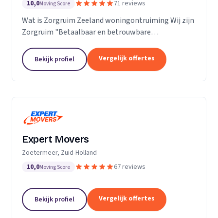
10,0
71 reviews
Moving Score
Wat is Zorgruim Zeeland woningontruiming Wij zijn
Zorgruim "Betaalbaar en betrouwbare
professionals in woningontruiming, schoonmaak en
kleine verhuizingen.” Onze Kwaliteit is namelijk zo
Vergelijk offertes
Bekijk profiel
ongelofelijk...
Expert Movers
Zoetermeer, Zuid-Holland
10,0
67 reviews
Moving Score
Vergelijk offertes
Bekijk profiel