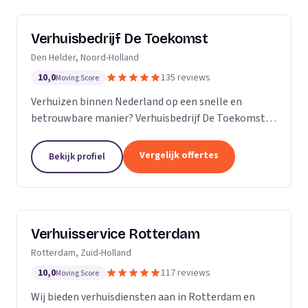
Verhuisbedrijf De Toekomst
Den Helder, Noord-Holland
10,0
135 reviews
Moving Score
Verhuizen binnen Nederland op een snelle en
betrouwbare manier? Verhuisbedrijf De Toekomst
zorgt ervoor dat uw spullen op veilige wijze verhuisd
worden naar de nieuwe locatie. En dat 24/7! Want of
Vergelijk offertes
Bekijk profiel
u...
Verhuisservice Rotterdam
Rotterdam, Zuid-Holland
10,0
117 reviews
Moving Score
Wij bieden verhuisdiensten aan in Rotterdam en