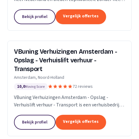
premium prijskaartje. Onze missie is om het
verhuisproces te transformeren in een naadloze en...
Vergelijk offertes
Bekijk profiel
VBuning Verhuizingen Amsterdam -
Opslag - Verhuislift verhuur -
Transport
Amsterdam, Noord-Holland
10,0
72 reviews
Moving Score
VBuning Verhuizingen Amsterdam - Opslag -
Verhuislift verhuur - Transport is een verhuisbedrijf
met een vestiging in Amsterdam.
Vergelijk offertes
Bekijk profiel