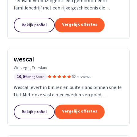
Ter Haar Verhuizingen is een gerenommeerd
familiebedrijf met een rijke geschiedenis die
teruggaat tot vier generaties. Wij zijn
gespecialiseerd in het bieden van naadloze en
Vergelijk offertes
Bekijk profiel
zorgeloze verhuisdiensten...
wescal
Wolvega, Friesland
10,0
62 reviews
Moving Score
Wescal levert in binnen en buitenland binnen snelle
tijd. Met onze vaste medewerkers en goed
wagenpark rijden wij naar onze klanten. Wij komen
na wat we beloven. Door goede
Vergelijk offertes
Bekijk profiel
kwaliteitsvoertuigen te...