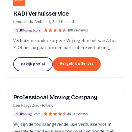
KADI Verhuisservice
Hendrik-Ido-Ambacht, Zuid-Holland
9,8
488 reviews
Moving Score
Verhuizen zonder zorgen? Wij regelen het van A tot
Z. Of het nu gaat om een particuliere verhuizing,
zakelijke verhuisopdracht of ontruiming: wij werken
snel, zorgvuldig en betrouwbaar. Van inpakken en
Vergelijk offertes
Bekijk profiel
monteren tot transport en tijdelijke opslag — u
kunt op ons rekenen. Met onze professionele
aanpak en uitstekende klantbeoordelingen zorgen
wij voor een soepele verhuizing zonder stress.
Professional Moving Company
Den Haag, Zuid-Holland
9,8
481 reviews
Moving Score
Wij zijn de toonaangevende luxe verhuisservice in
heel Nederland en bieden topkwaliteit zonder het