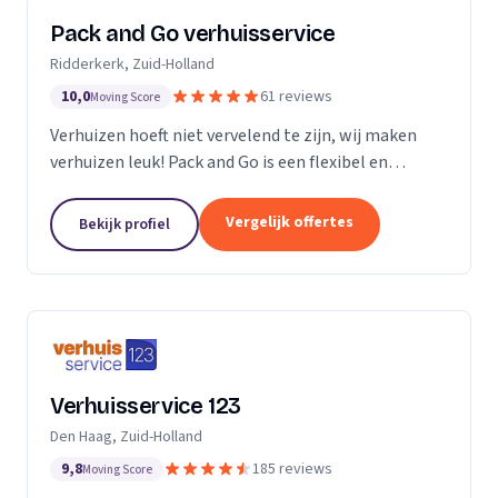
Pack and Go verhuisservice
Ridderkerk, Zuid-Holland
10,0
61 reviews
Moving Score
Verhuizen hoeft niet vervelend te zijn, wij maken
verhuizen leuk! Pack and Go is een flexibel en
servicegericht familiebedrijf waar u terecht kan voor
al uw verhuizingen. Met ons team van...
Vergelijk offertes
Bekijk profiel
Verhuisservice 123
Den Haag, Zuid-Holland
9,8
185 reviews
Moving Score