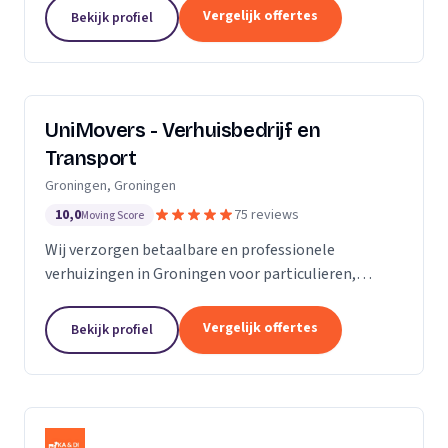
van de KvK. Door de toename van opdrachtgevers
Vergelijk offertes
Bekijk profiel
hebben wij...
UniMovers - Verhuisbedrijf en
Transport
Groningen, Groningen
10,0
75 reviews
Moving Score
Wij verzorgen betaalbare en professionele
verhuizingen in Groningen voor particulieren,
studenten en bedrijven met volledige service.
Vergelijk offertes
Bekijk profiel