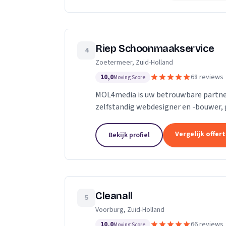
Riep Schoonmaakservice
4
Zoetermeer, Zuid-Holland
10,0
68 reviews
Moving Score
MOL4media is uw betrouwbare partner
zelfstandig webdesigner en -bouwer, 
Management Systeem Joomla, zet ik, T
Vergelijk offer
Bekijk profiel
Cleanall
5
Voorburg, Zuid-Holland
10,0
66 reviews
Moving Score