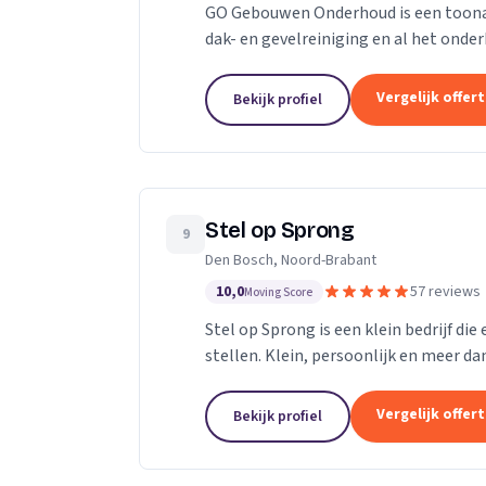
GO Gebouwen Onderhoud is een toonaan
dak- en gevelreiniging en al het on
vakkundige aanpak zorgen we ervoor d
Vergelijk offer
Bekijk profiel
Stel op Sprong
9
Den Bosch, Noord-Brabant
10,0
57 reviews
Moving Score
Stel op Sprong is een klein bedrijf di
stellen. Klein, persoonlijk en meer dan
Sprong gestart om mensen te helpen e
Vergelijk offer
Bekijk profiel