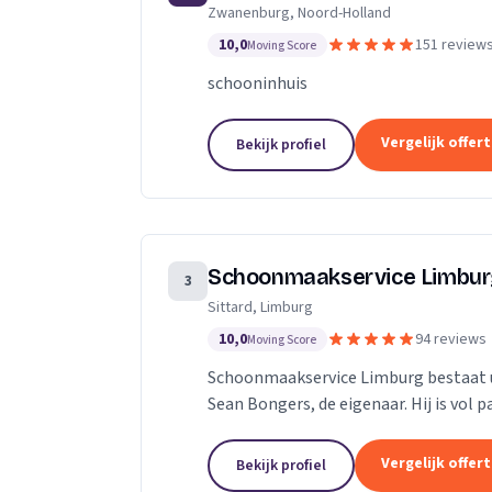
Zwanenburg, Noord-Holland
technieken en een persoonlijke aanpa
10,0
151 review
Moving Score
schooninhuis
Vergelijk offer
Bekijk profiel
Schoonmaakservice Limbu
3
Sittard, Limburg
10,0
94 reviews
Moving Score
Schoonmaakservice Limburg bestaat u
Sean Bongers, de eigenaar. Hij is vol 
jaren in de schoonmaakbranche werkz
Vergelijk offer
Bekijk profiel