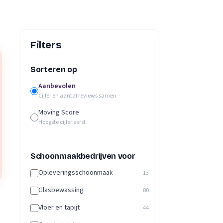
Filters
Sorteren op
Aanbevolen
Cijfer en aantal reviews samen
Moving Score
Hoogste cijfer eerst
Schoonmaakbedrijven voor
Opleveringsschoonmaak
13
Glasbewassing
80
Vloer en tapijt
44