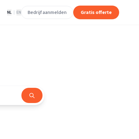
Bedrijf aanmelden
Gratis offerte
NL
|
EN
rland