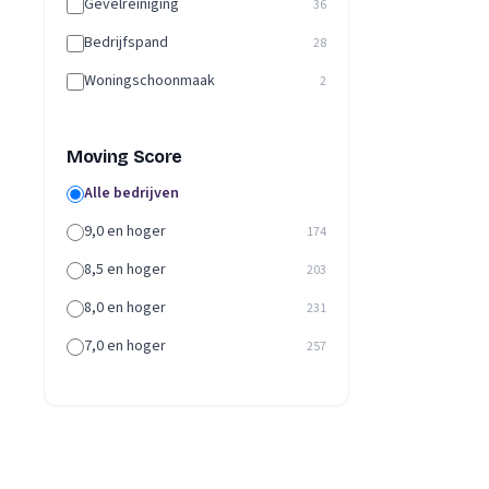
Gevelreiniging
36
Bedrijfspand
28
Woningschoonmaak
2
Moving Score
Alle bedrijven
9,0 en hoger
174
8,5 en hoger
203
8,0 en hoger
231
7,0 en hoger
257