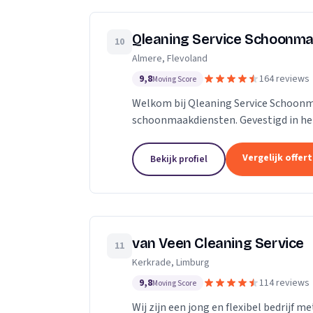
Qleaning Service Schoonma
10
Almere, Flevoland
9,8
164 reviews
Moving Score
Welkom bij Qleaning Service Schoonm
schoonmaakdiensten. Gevestigd in het
om de standaard in schoonmaakexperti
Vergelijk offer
Bekijk profiel
van Veen Cleaning Service
11
Kerkrade, Limburg
9,8
114 reviews
Moving Score
Wij zijn een jong en flexibel bedrijf