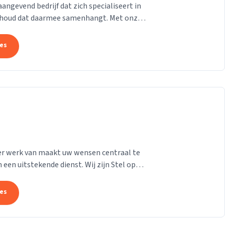
gevend bedrijf dat zich specialiseert in
derhoud dat daarmee samenhangt. Met onze
at uw pand...
tes
e er werk van maakt uw wensen centraal te
 een uitstekende dienst. Wij zijn Stel op
n...
tes