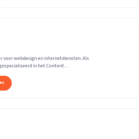
 voor webdesign en internetdiensten. Als
gespecialiseerd in het Content
on van der Helm,...
tes