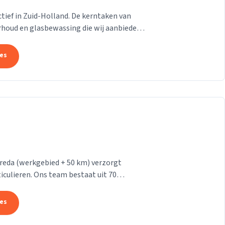
 actief in Zuid-Holland. De kerntaken van
rhoud en glasbewassing die wij aanbieden
n....
tes
reda (werkgebied + 50 km) verzorgt
iculieren. Ons team bestaat uit 70
makers. Wij leveren...
tes