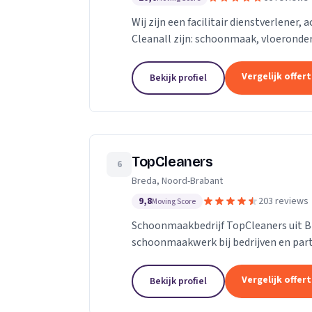
Wij zijn een facilitair dienstverlener,
Cleanall zijn: schoonmaak, vloeronde
in particulieren en zakelijke omgevinge
Vergelijk offer
Bekijk profiel
TopCleaners
6
Breda, Noord-Brabant
9,8
203 reviews
Moving Score
Schoonmaakbedrijf TopCleaners uit B
schoonmaakwerk bij bedrijven en part
enthousiaste en vak geschoolde schoon
Vergelijk offer
Bekijk profiel