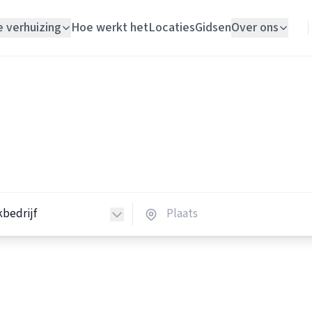
e verhuizing
Hoe werkt het
Locaties
Gidsen
Over ons
Verhuislift
Schoonmaakbedrijven
Woningontruiming
hoonmaakbedrijven in Nede
Schildersbedrijf
 schoonmaakbedrijven in heel Nederland.
Vloerlegger
Elektricien