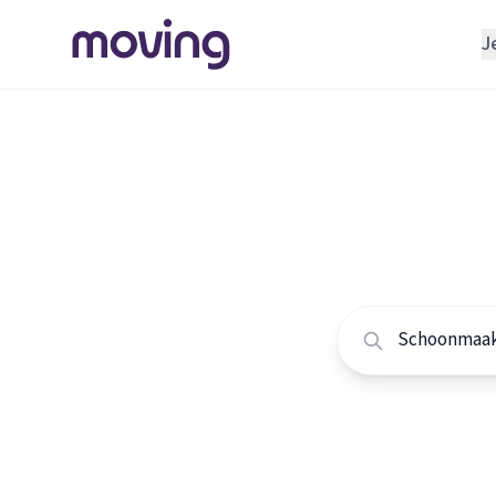
J
REGELEN
Verhuisbedrijf
Home
/
Nederland
/
Opslagruimte
Alle sc
INRICHTEN
Schoonmaakbedrijf
Vergelijk de beste
Klusjesman
Loodgieter
Slotenmaker
TOOLS BIJ VERHUIZEN