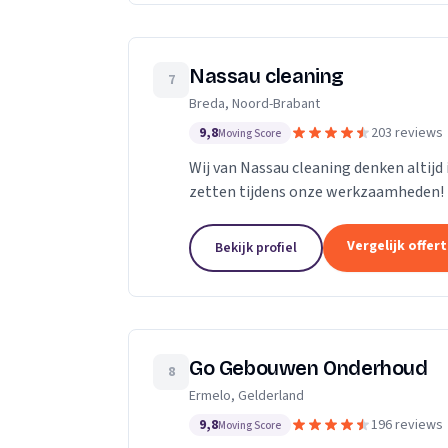
Nassau cleaning
7
Breda, Noord-Brabant
9,8
203 reviews
Moving Score
Wij van Nassau cleaning denken altijd
zetten tijdens onze werkzaamheden!
Vergelijk offer
Bekijk profiel
Go Gebouwen Onderhoud
8
Ermelo, Gelderland
9,8
196 reviews
Moving Score