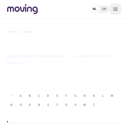
NL
EN
Home
/
Locaties
/
Noord-Brabant
Noord-Brabant
Vakspecialisten beschikbaar in
109
plaatsen in Noord-
Brabant.
'
A
B
C
D
E
F
G
H
K
L
M
N
O
P
R
S
T
U
V
W
Z
'