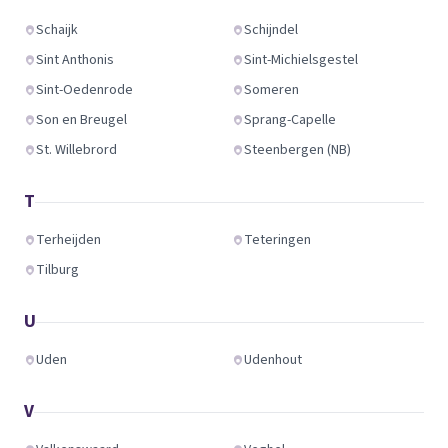
Schaijk
Schijndel
Sint Anthonis
Sint-Michielsgestel
Sint-Oedenrode
Someren
Son en Breugel
Sprang-Capelle
St. Willebrord
Steenbergen (NB)
T
Terheijden
Teteringen
Tilburg
U
Uden
Udenhout
V