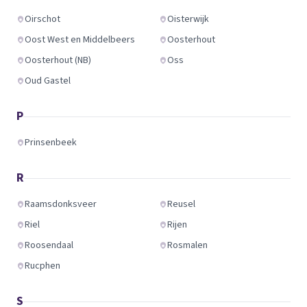
Oirschot
Oisterwijk
Oost West en Middelbeers
Oosterhout
Oosterhout (NB)
Oss
Oud Gastel
P
Prinsenbeek
R
Raamsdonksveer
Reusel
Riel
Rijen
Roosendaal
Rosmalen
Rucphen
S