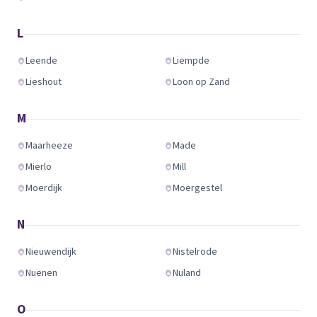
L
Leende
Liempde
Lieshout
Loon op Zand
M
Maarheeze
Made
Mierlo
Mill
Moerdijk
Moergestel
N
Nieuwendijk
Nistelrode
Nuenen
Nuland
O