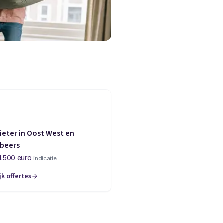
eter in Oost West en
lbeers
1.500 euro
indicatie
jk offertes