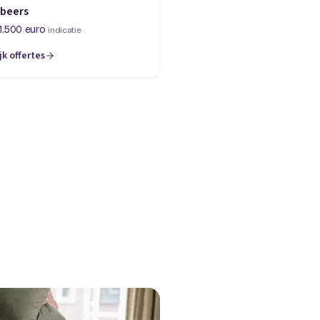
lbeers
1.500 euro
indicatie
jk offertes