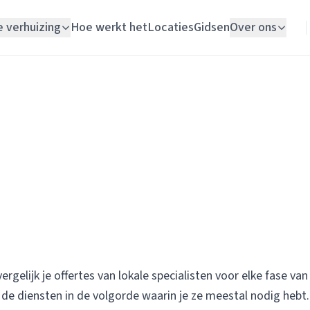
e verhuizing
Hoe werkt het
Locaties
Gidsen
Over ons
Verhuislift
Woningontruiming
West en Middelbeers
Schildersbedrijf
Vloerlegger
Elektricien
rgelijk je offertes van lokale specialisten voor elke fase van
 de diensten in de volgorde waarin je ze meestal nodig hebt.