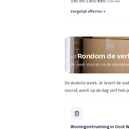
350 tot 2.800 euro
indicatie
Vergelijk offertes
Rondom de ver
02
de week voor en na de sleutelov
De drukste week. Je levert de ou
vooraf, want op de dag zelf heb je
Woningontruiming in Oost 