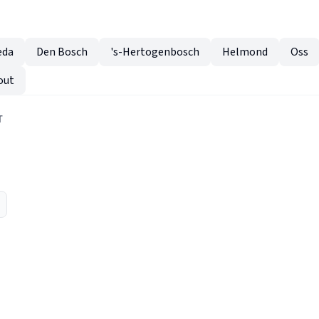
eda
Den Bosch
's-Hertogenbosch
Helmond
Oss
out
T