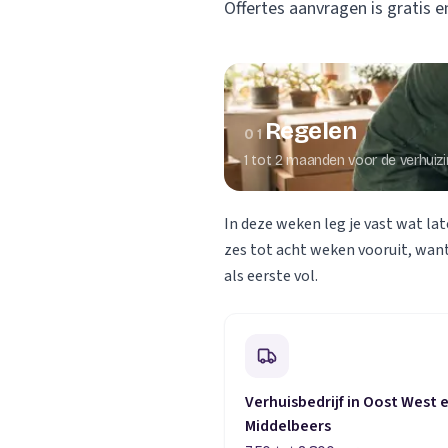
Offertes aanvragen is gratis en
Verhuisplanner
Verhuisdozen berek
Regelen
01
1 tot 2 maanden voor de verhuiz
In deze weken leg je vast wat lat
zes tot acht weken vooruit, want
als eerste vol.
Verhuisbedrijf in Oost West 
Middelbeers