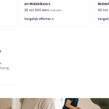
en Middelbeers
Midde
25 tot 500 euro
50 tot 
indicatie
Vergelijk offertes
Vergeli
n
je
uiting.