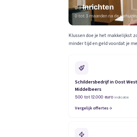
Inrichten
03
0 tot 3 maanden na de verhuizi
Klussen doe je het makkelijkst z
minder tijd en geld voordat je m
Schildersbedrijf in Oost Wes
Middelbeers
500 tot 12.000 euro
indicatie
Vergelijk offertes