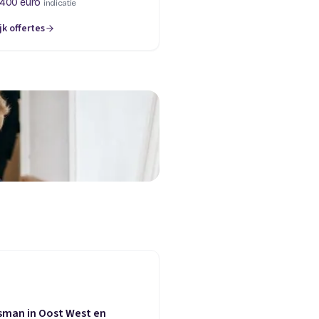
 400 euro
indicatie
jk offertes
sman in Oost West en