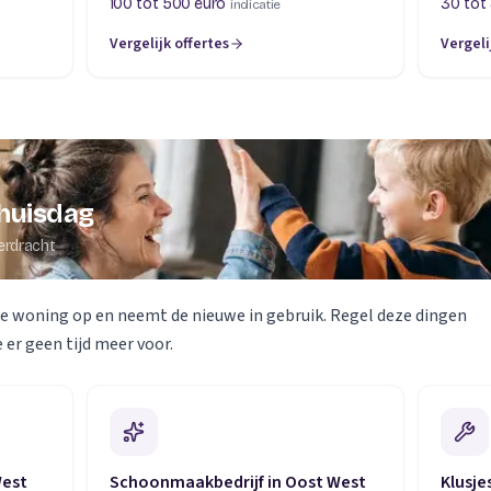
100 tot 500 euro
30 tot
indicatie
Vergelijk offertes
Vergeli
huisdag
erdracht
de woning op en neemt de nieuwe in gebruik. Regel deze dingen
 er geen tijd meer voor.
West
Schoonmaakbedrijf in Oost West
Klusje