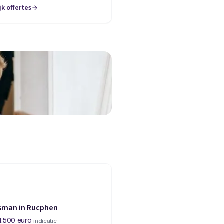
jk offertes
esman in Rucphen
1.500 euro
indicatie