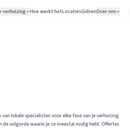
e verhuizing
Hoe werkt het
Locaties
Gidsen
Over ons
Verhuislift
Woningontruiming
en
Schildersbedrijf
Vloerlegger
Elektricien
s van lokale specialisten voor elke fase van je verhuizing.
n de volgorde waarin je ze meestal nodig hebt. Offertes