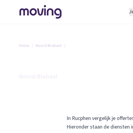
J
REGELEN
Verhuisbedrijf
Home
/
Noord-Brabant
/
Rucphen
Opslagruimte
INRICHTEN
Alle diensten in Rucph
Schoonmaakbedrijf
Noord-Brabant
Klusjesman
Loodgieter
Slotenmaker
In Rucphen vergelijk je offerte
Hieronder staan de diensten i
TOOLS BIJ VERHUIZEN