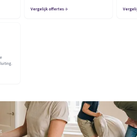
Vergelijk offertes
Vergeli
je
uiting.
ng