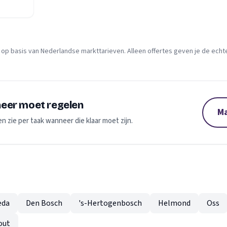
 op basis van Nederlandse markttarieven. Alleen offertes geven je de echte 
neer moet regelen
Ma
en zie per taak wanneer die klaar moet zijn.
eda
Den Bosch
's-Hertogenbosch
Helmond
Oss
out