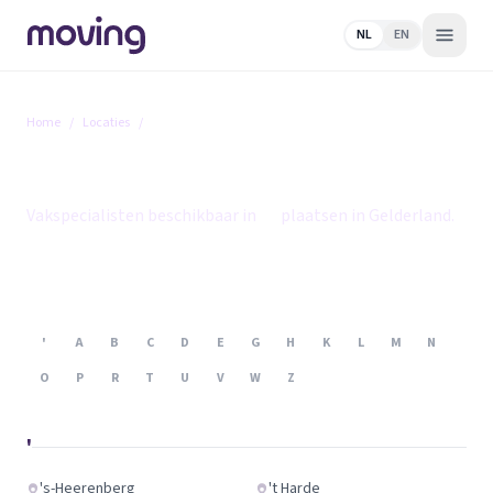
NL
EN
Home
/
Locaties
/
Gelderland
Gelderland
Vakspecialisten beschikbaar in
86
plaatsen in Gelderland.
'
A
B
C
D
E
G
H
K
L
M
N
O
P
R
T
U
V
W
Z
'
's-Heerenberg
't Harde