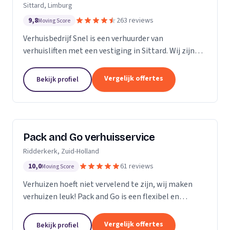
Sittard, Limburg
9,8
263 reviews
Moving Score
Verhuisbedrijf Snel is een verhuurder van
verhuisliften met een vestiging in Sittard. Wij zijn
actief in Limburg.
Vergelijk offertes
Bekijk profiel
Pack and Go verhuisservice
Ridderkerk, Zuid-Holland
10,0
61 reviews
Moving Score
Verhuizen hoeft niet vervelend te zijn, wij maken
verhuizen leuk! Pack and Go is een flexibel en
servicegericht familiebedrijf waar u terecht kan voor
al uw verhuizingen. Met ons team van...
Vergelijk offertes
Bekijk profiel