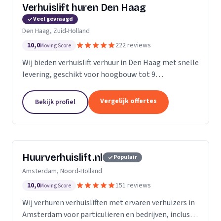
Verhuislift huren Den Haag
Veel gevraagd
Den Haag, Zuid-Holland
10,0
222 reviews
Moving Score
Wij bieden verhuislift verhuur in Den Haag met snelle
levering, geschikt voor hoogbouw tot 9
verdiepingen en flexibele service vanaf €99 per uur.
Vergelijk offertes
Bekijk profiel
Huurverhuislift.nl
Populair
Amsterdam, Noord-Holland
10,0
151 reviews
Moving Score
Wij verhuren verhuisliften met ervaren verhuizers in
Amsterdam voor particulieren en bedrijven, inclusief