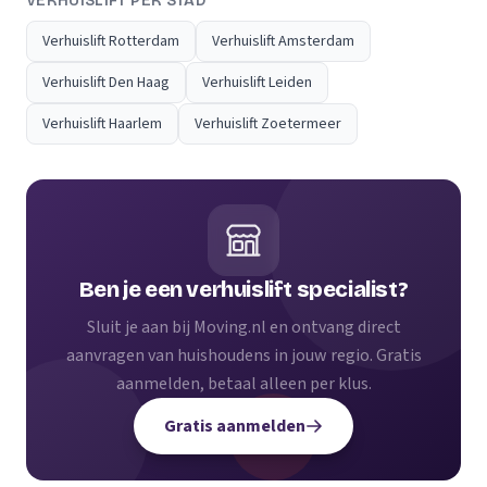
VERHUISLIFT PER STAD
Verhuislift Rotterdam
Verhuislift Amsterdam
Verhuislift Den Haag
Verhuislift Leiden
Verhuislift Haarlem
Verhuislift Zoetermeer
Ben je een verhuislift specialist?
Sluit je aan bij Moving.nl en ontvang direct
aanvragen van huishoudens in jouw regio. Gratis
aanmelden, betaal alleen per klus.
Gratis aanmelden