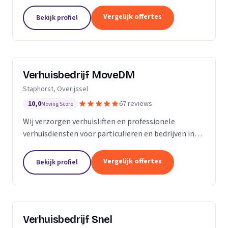
woningontruiming en verhuizingen naar
zorginstellingen.
Vergelijk offertes
Bekijk profiel
Verhuisbedrijf MoveDM
Staphorst, Overijssel
10,0
67 reviews
Moving Score
Wij verzorgen verhuisliften en professionele
verhuisdiensten voor particulieren en bedrijven in
Staphorst en omgeving.
Vergelijk offertes
Bekijk profiel
Verhuisbedrijf Snel