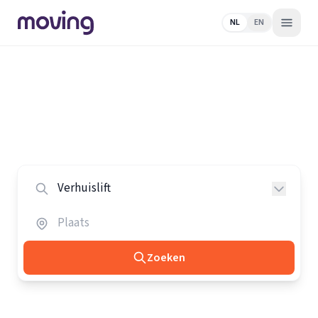
NL
EN
Home
/
Nederland
/
Verhuisliften
Alle verhuisliften in Nederland
Vergelijk de beste verhuisliften in heel Nederland.
Zoeken