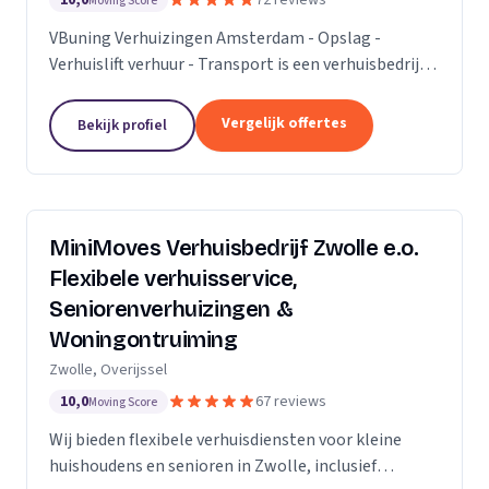
10,0
72 reviews
Moving Score
VBuning Verhuizingen Amsterdam - Opslag -
Verhuislift verhuur - Transport is een verhuisbedrijf
met een vestiging in Amsterdam.
Vergelijk offertes
Bekijk profiel
MiniMoves Verhuisbedrijf Zwolle e.o.
Flexibele verhuisservice,
Seniorenverhuizingen &
Woningontruiming
Zwolle, Overijssel
10,0
67 reviews
Moving Score
Wij bieden flexibele verhuisdiensten voor kleine
huishoudens en senioren in Zwolle, inclusief