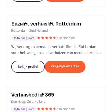
Eazylift verhuislift Rotterdam
Rotterdam, Zuid-Holland
9,8
526 reviews
Moving Score
Wij verzorgen bemande verhuisliften in Rotterdam
voor het veilig en snel verhuizen van meubels zoals
piano's en kasten.
Vergelijk offertes
Bekijk profiel
Verhuisbedrijf 365
Den Haag, Zuid-Holland
9,8
515 reviews
Moving Score