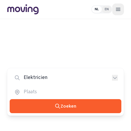
NL
EN
Home
/
Nederland
/
Elektriciens
Alle elektriciens in Nederland
Vergelijk de beste elektriciens in heel Nederland.
Zoeken