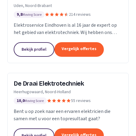
Uden, Noord-Brabant
9,8
214 reviews
Moving Score
Elektroservice Eindhoven is al 16 jaar de expert op
het gebied van elektrotechniek. Wij hebben ons
gespecialiseerd in zonnepanelen, laadpalen en
meterkasten. Wij komen altijd langs om passend
Vergelijk offertes
Bekijk profiel
advies...
De Draai Elektrotechniek
Heerhugowaard, Noord-Holland
10,0
55 reviews
Moving Score
Bent u op zoek naar een ervaren elektricien die
samen met u voor een topresultaat gaat?
Vergelijk offertes
Bekijk profiel