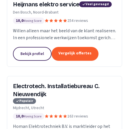
Heijmans elektro service
Veel gevraagd
Den Bosch, Noord-Brabant
10,0
254 reviews
Moving Score
Willen alleen maar het beeld van de klant realiseren.
In een professionele werkwijzen toekomst gericht.
Zodat we voorbereid zijn op de beeld van de
toekomst.
Vergelijk offertes
Bekijk profiel
Electrotech. Installatiebureau C.
Nieuwendijk
Populair
Mijdrecht, Utrecht
10,0
163 reviews
Moving Score
Homan Elektrotechniek B.V. is marktleider op het