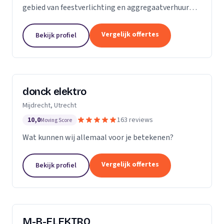
gebied van feestverlichting en aggregaatverhuur
voor evenementen en zorgt voor de complete
energievoorziening van kermissen door heel
Vergelijk offertes
Bekijk profiel
Nederland.
donck elektro
Mijdrecht, Utrecht
10,0
163 reviews
Moving Score
Wat kunnen wij allemaal voor je betekenen?
Vergelijk offertes
Bekijk profiel
M-B-ELEKTRO