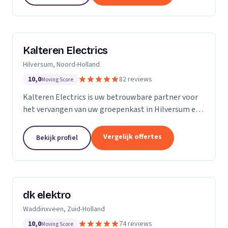
Kalteren Electrics
Hilversum, Noord-Holland
10,0
82 reviews
Moving Score
Kalteren Electrics is uw betrouwbare partner voor
het vervangen van uw groepenkast in Hilversum en
omgeving. Met ruim 10 jaar ervaring en de
benodigde diploma's en certificeringen, sta ik klaar
Vergelijk offertes
Bekijk profiel
om u...
dk elektro
Waddinxveen, Zuid-Holland
10,0
74 reviews
Moving Score