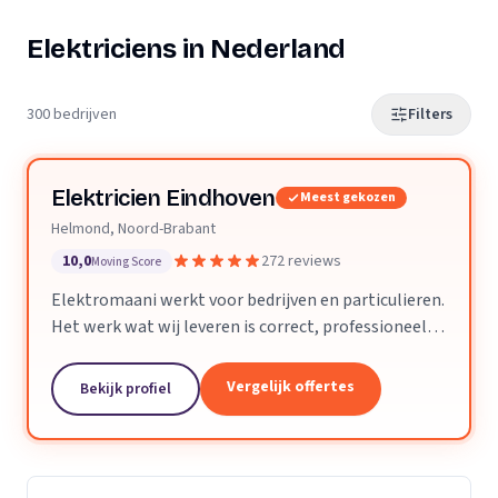
Elektriciens in Nederland
300 bedrijven
Filters
Elektricien Eindhoven
Meest gekozen
Helmond, Noord-Brabant
10,0
272 reviews
Moving Score
Elektromaani werkt voor bedrijven en particulieren.
Het werk wat wij leveren is correct, professioneel
en voldoet aan alle technische eisen. Kleine klussen
of grote projecten zijn geen enkel probleem.
Vergelijk offertes
Bekijk profiel