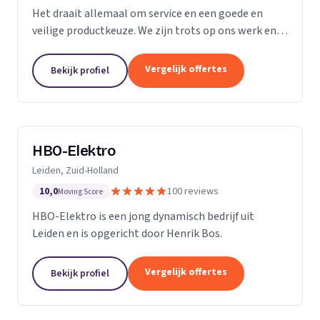
Het draait allemaal om service en een goede en
veilige productkeuze. We zijn trots op ons werk en
we gaan bij u thuis of op kantoor niet anders te werk
dan bij onszelf. We vinden ons werk belangrijk,...
Vergelijk offertes
Bekijk profiel
HBO-Elektro
Leiden, Zuid-Holland
10,0
100 reviews
Moving Score
HBO-Elektro is een jong dynamisch bedrijf uit
Leiden en is opgericht door Henrik Bos.
Vergelijk offertes
Bekijk profiel