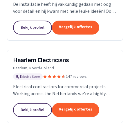
De installatie heeft hij vakkundig gedaan met oog
voor detail en hij kwam met hele leuke ideeën! Ook
heeft hij ons... goed op de hoogte gehouden van de
levertijden en we konden erg snel met hem...
Vergelijk offertes
Bekijk profiel
Haarlem Electricians
Haarlem, Noord-Holland
9,8
147 reviews
Moving Score
Electrical contractors for commercial projects
Working across the Netherlands we’re a highly
professional team who excel in the design,
installation, repair and maintenance of electrical
Vergelijk offertes
Bekijk profiel
works in...