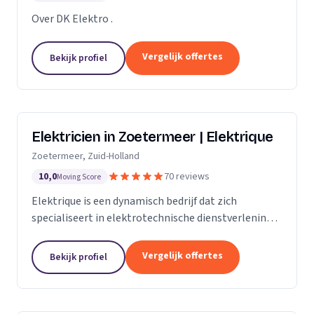
Over DK Elektro .
Vergelijk offertes
Bekijk profiel
Elektricien in Zoetermeer | Elektrique
Zoetermeer, Zuid-Holland
10,0
70 reviews
Moving Score
Elektrique is een dynamisch bedrijf dat zich
specialiseert in elektrotechnische dienstverlening.
Met een sterke focus op kwaliteit en
klanttevredenheid, streven we ernaar om elke klus,
Vergelijk offertes
Bekijk profiel
groot of...