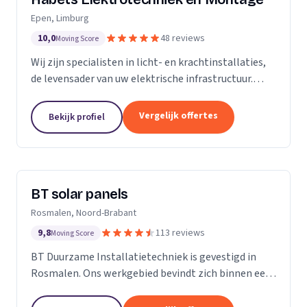
Epen, Limburg
10,0
48 reviews
Moving Score
Wij zijn specialisten in licht- en krachtinstallaties,
de levensader van uw elektrische infrastructuur.
Onze expertise strekt zich uit tot elk kantoor,
fabriek of woonhuis, waar we de basis leggen...
Vergelijk offertes
Bekijk profiel
BT solar panels
Rosmalen, Noord-Brabant
9,8
113 reviews
Moving Score
BT Duurzame Installatietechniek is gevestigd in
Rosmalen. Ons werkgebied bevindt zich binnen een
straal van ongeveer 25 kilometer rondom ‘s-
Hertogenbosch. Deze keuze hebben wij specifiek