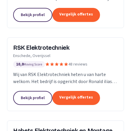
ervaring in de branche, onderscheiden we ons door
vakmanschap, kennis van zaken en persoonlijk en...
Vergelijk offertes
Bekijk profiel
RSK Elektrotechniek
Enschede, Overijssel
10,0
48 reviews
Moving Score
Wij van RSK Elektrotechniek heten u van harte
welkom. Het bedrijf is opgericht door Ronald ilias
beter bekend als Ronald Koda, het bedrijf is
opgericht op 25 juli 2021. Als gecertificeerde
Vergelijk offertes
Bekijk profiel
aannemers...
Habets Elektrotechniek en Montage