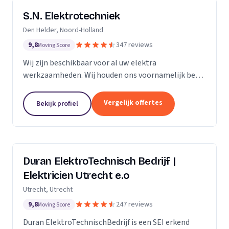
S.N. Elektrotechniek
Den Helder, Noord-Holland
9,8
347 reviews
Moving Score
Wij zijn beschikbaar voor al uw elektra
werkzaamheden. Wij houden ons voornamelijk bezig
met het vervangen en/of uitbreiden van
groepenkastinstallaties & laadpalen.
Vergelijk offertes
Bekijk profiel
Duran ElektroTechnisch Bedrijf |
Elektricien Utrecht e.o
Utrecht, Utrecht
9,8
247 reviews
Moving Score
Duran ElektroTechnischBedrijf is een SEI erkend