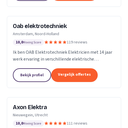
Oab elektrotechniek
Amsterdam, Noord-Holland
10,0
119 reviews
Moving Score
Ik ben OAB Elektrotechniek Elektricien met 14 jaar
werk ervaring in verschillende elektrische
installaties. Zoals keuken installatie, verlichting
groepenkasten noem het maar op bijna alles
Vergelijk offertes
Bekijk profiel
Axon Elektra
Nieuwegein, Utrecht
10,0
111 reviews
Moving Score