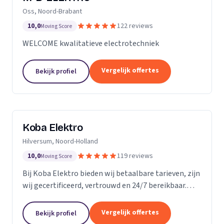
Oss, Noord-Brabant
10,0
122 reviews
Moving Score
WELCOME kwalitatieve electrotechniek
Vergelijk offertes
Bekijk profiel
Koba Elektro
Hilversum, Noord-Holland
10,0
119 reviews
Moving Score
Bij Koba Elektro bieden wij betaalbare tarieven, zijn
wij gecertificeerd, vertrouwd en 24/7 bereikbaar.
Onze snelle respons garandeert dat uw elektrische
problemen snel worden opgelost.
Vergelijk offertes
Bekijk profiel