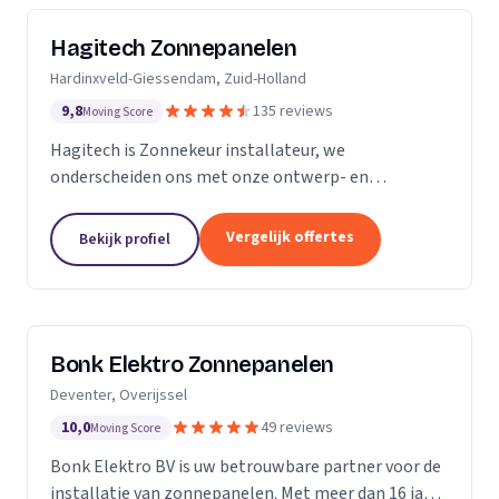
Hagitech Zonnepanelen
Hardinxveld-Giessendam, Zuid-Holland
9,8
135 reviews
Moving Score
Hagitech is Zonnekeur installateur, we
onderscheiden ons met onze ontwerp- en
systeemkennis, bouwkundige kennis van daken,
degelijke en nette montage, en ruime ervaring met
Vergelijk offertes
Bekijk profiel
BIPV (indak) systemen. Wij...
Bonk Elektro Zonnepanelen
Deventer, Overijssel
10,0
49 reviews
Moving Score
Bonk Elektro BV is uw betrouwbare partner voor de
installatie van zonnepanelen. Met meer dan 16 jaar