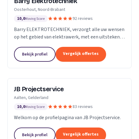
Barry Elektrotechniek
Oosterhout, Noord-Brabant
10,0
92 reviews
Moving Score
Barry ELEKTROTECHNIEK, verzorgt alle uw wensen
op het gebied van elektrawerk, met een uitstekende
service! Particulieren, Verenigingen van Eigenaren,
Scholen en Bedrijven. Groepenkast vernieuwen,...
Vergelijk offertes
Bekijk profiel
JB Projectservice
Aalten, Gelderland
10,0
83 reviews
Moving Score
Welkom op de profielpagina van JB Projectservice.
Vergelijk offertes
Bekijk profiel