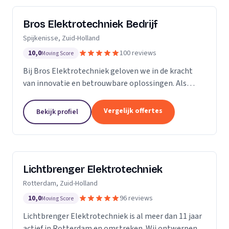
Bros Elektrotechniek Bedrijf
Spijkenisse, Zuid-Holland
10,0
100 reviews
Moving Score
Bij Bros Elektrotechniek geloven we in de kracht
van innovatie en betrouwbare oplossingen. Als
voorloper in de elektrotechnische industrie bieden
we al meer dan 25 jaar hoogwaardige diensten aan
Vergelijk offertes
Bekijk profiel
onze...
Lichtbrenger Elektrotechniek
Rotterdam, Zuid-Holland
10,0
96 reviews
Moving Score
Lichtbrenger Elektrotechniek is al meer dan 11 jaar
actief in Rotterdam en omstreken. Wij ontwerpen