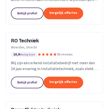
installeren en onderhouden woningen,
bedrijfspanden, horeca zaken, winkelcentra, en nog
Vergelijk offertes
Bekijk profiel
veel meer....
RO Techniek
Woerden, Utrecht
10,0
96 reviews
Moving Score
Wij zijn een erkend installatiebedrijf met meer dan
14 jaar ervaring in Installatietechniek, zoals elektra,
data en telefonie en loodgieterswerkzaamheden.
Vergelijk offertes
Bekijk profiel