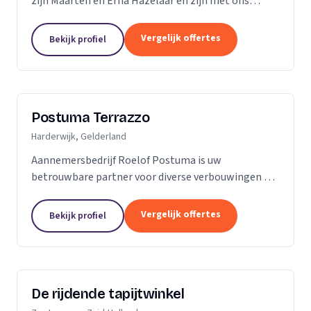
zijn Maarten en Erna Hazelaar en zijn met ons
familiebedrijf al jaren bij Parketmeester
aangesloten, omdat deze organisatie staat voor
Vergelijk offertes
Bekijk profiel
zelfstandige...
Postuma Terrazzo
Harderwijk, Gelderland
Aannemersbedrijf Roelof Postuma is uw
betrouwbare partner voor diverse verbouwingen en
timmerwerken in en rond uw huis. Of het nu gaat
om het verbouwen van badkamers, het plaatsen van
Vergelijk offertes
Bekijk profiel
dakkapellen,...
De rijdende tapijtwinkel