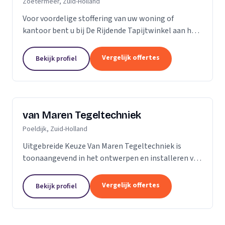
Zoetermeer, Zuid-Holland
Voor voordelige stoffering van uw woning of
kantoor bent u bij De Rijdende Tapijtwinkel aan het
juiste adres. Wij bezoeken u op uw locatie of bij u
thuis met ons uitgebreide 'up to date' collectie...
Vergelijk offertes
Bekijk profiel
van Maren Tegeltechniek
Poeldijk, Zuid-Holland
Uitgebreide Keuze Van Maren Tegeltechniek is
toonaangevend in het ontwerpen en installeren van
schitterende badkamers, toiletten en keukens voor
een aantrekkelijke prijs. Bij ons treft u een...
Vergelijk offertes
Bekijk profiel