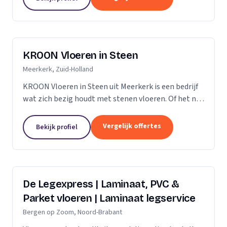
verdient daarom...
KROON Vloeren in Steen
Meerkerk, Zuid-Holland
KROON Vloeren in Steen uit Meerkerk is een bedrijf
wat zich bezig houdt met stenen vloeren. Of het nu
gaat om advisering, levering, plaatsing door ervaren
tegelzetters, vloerverwarming, onderhoud,...
Vergelijk offertes
Bekijk profiel
De Legexpress | Laminaat, PVC &
Parket vloeren | Laminaat legservice
Bergen op Zoom, Noord-Brabant