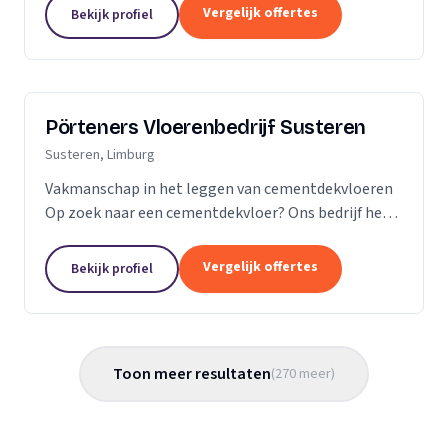
Vergelijk offertes
Bekijk profiel
Pörteners Vloerenbedrijf Susteren
Susteren, Limburg
Vakmanschap in het leggen van cementdekvloeren
Op zoek naar een cementdekvloer? Ons bedrijf heeft
op het gebied van cementdekvloeren, ruim 70 jaar
ervaring wat betreft woningbouw en utiliteitsbouw.
Vergelijk offertes
Bekijk profiel
Toon meer resultaten
(
270
meer
)