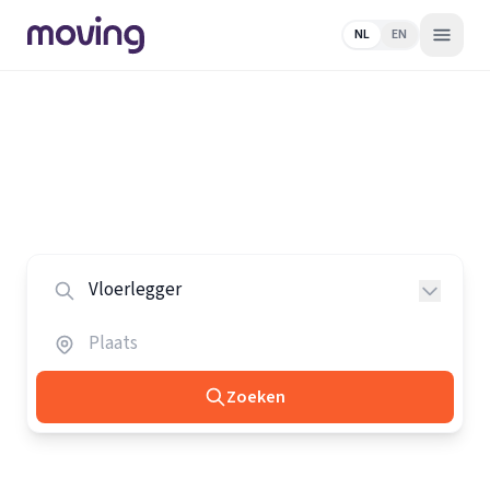
NL
EN
Home
/
Nederland
/
Vloerleggers
Alle vloerleggers in Nederland
Vergelijk de beste vloerleggers in heel Nederland.
Zoeken