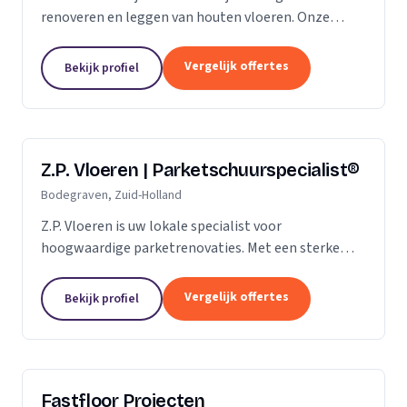
renoveren en leggen van houten vloeren. Onze
klanten vertrouwen ons op de kwaliteit die wij al
jaren leveren. Of het gaat om een nieuwe vloer of
Vergelijk offertes
Bekijk profiel
een...
Z.P. Vloeren | Parketschuurspecialist®
Bodegraven, Zuid-Holland
Z.P. Vloeren is uw lokale specialist voor
hoogwaardige parketrenovaties. Met een sterke
aanwezigheid in de regio's Zoetermeer, Alphen aan
den Rijn en Gouda, bieden we onze diensten aan
Vergelijk offertes
Bekijk profiel
zowel...
Fastfloor Projecten