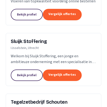
Vloeren van topkwaliteit voordelig online bestellen
Vergelijk offertes
Bekijk profiel
Sluijk Stoffering
IJsselstein, Utrecht
Welkom bij Sluijk Stoffering, een jonge en
ambitieuze onderneming met een specialisatie in
vloer- en trapbekleding en raamdecoratie. Met trots
kunnen we zeggen dat we al 20 jaar onze expertise...
Vergelijk offertes
Bekijk profiel
Tegelzetbedrijf Schouten