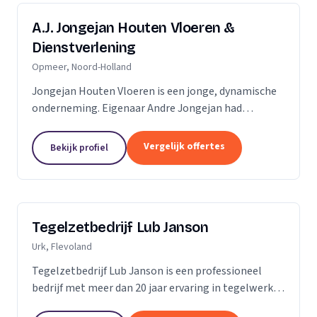
A.J. Jongejan Houten Vloeren &
Dienstverlening
Opmeer, Noord-Holland
Jongejan Houten Vloeren is een jonge, dynamische
onderneming. Eigenaar Andre Jongejan had
jarenlange ervaring in de parket- en
timmerbranche, toen hij in 2004 met zijn eigen
Vergelijk offertes
Bekijk profiel
bedrijf van start ging....
Tegelzetbedrijf Lub Janson
Urk, Flevoland
Tegelzetbedrijf Lub Janson is een professioneel
bedrijf met meer dan 20 jaar ervaring in tegelwerk.
Specialist in vloeren- en wandtegels.