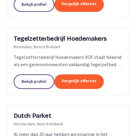
is dan slechts een plek; het is een weerspiegeling
Vergelijk offertes
Bekijk profiel
van uw...
Tegelzetterbedrijf Hoedemakers
Rosmalen, Noord-Brabant
Tegelzettersbedrijf Hoedemakers VOF staat bekend
als een gerenommeerd en vakkundig tegelzetbedrijf
op het gebied van alle keramische wand- en
vloertegels en diverse soorten natuursteen. Grotere
Vergelijk offertes
Bekijk profiel
of...
Dutch Parket
Amsterdam, Noord-Holland
Al meer dan 25 jaar hebben wij ervaring in het