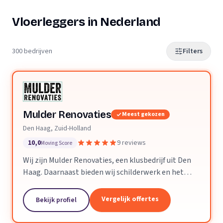
Vloerleggers in Nederland
300 bedrijven
Filters
Mulder Renovaties
Meest gekozen
Den Haag, Zuid-Holland
10,0
9 reviews
Moving Score
Wij zijn Mulder Renovaties, een klusbedrijf uit Den
Haag. Daarnaast bieden wij schilderwerk en het
leggen van vloeren aan.
Vergelijk offertes
Bekijk profiel