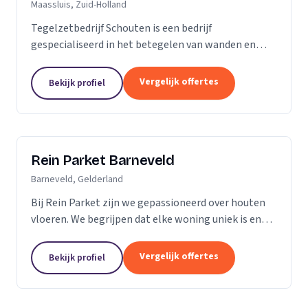
Maassluis, Zuid-Holland
Tegelzetbedrijf Schouten is een bedrijf
gespecialiseerd in het betegelen van wanden en
vloeren. Wij voeren opdrachten uit voor zowel
bedrijven als particulieren. Nieuwbouw- of
Vergelijk offertes
Bekijk profiel
renovatieprojecten,...
Rein Parket Barneveld
Barneveld, Gelderland
Bij Rein Parket zijn we gepassioneerd over houten
vloeren. We begrijpen dat elke woning uniek is en
streven ernaar om de perfecte vloer te leveren die
past bij uw stijl en behoeften. Of u nu op zoek...
Vergelijk offertes
Bekijk profiel