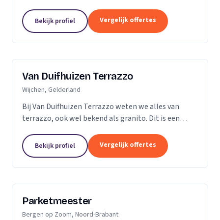
vader en al snel ging ik mee de vloer op. Dit is dan
ook de reden dat ik besloot zelf...
Vergelijk offertes
Bekijk profiel
Van Duifhuizen Terrazzo
Wijchen, Gelderland
Bij Van Duifhuizen Terrazzo weten we alles van
terrazzo, ook wel bekend als granito. Dit is een
mengsel van cement en gebroken marmer. Terrazzo
is in principe te produceren in elke vorm....
Vergelijk offertes
Bekijk profiel
Parketmeester
Bergen op Zoom, Noord-Brabant