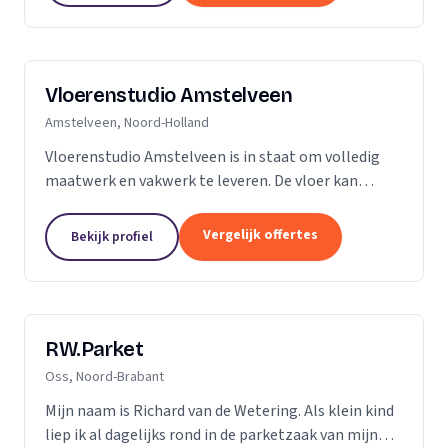
Vloerenstudio Amstelveen
Amstelveen, Noord-Holland
Vloerenstudio Amstelveen is in staat om volledig
maatwerk en vakwerk te leveren. De vloer kan
geheel naar uw wens gemaakt worden als het gaat
om type materiaal, kleur, afmeting of uitstraling.
Vergelijk offertes
Bekijk profiel
Geen...
RW.Parket
Oss, Noord-Brabant
Mijn naam is Richard van de Wetering. Als klein kind
liep ik al dagelijks rond in de parketzaak van mijn