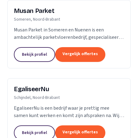
Musan Parket
Someren, Noord-Brabant
Musan Parket in Someren en Nuenen is een
ambachtelijk parketvloerenbedrijf, gespecialiseerd
in het verwerken van traditionele parketvloeren en
het adres bij uitstek voor de renovatie van
Vergelijk offertes
Bekijk profiel
bestaande...
EgaliseerNu
Schijndel, Noord-Brabant
EgaliseerNu is een bedrijf waar je prettig mee
samen kunt werken en komt zijn afspraken na. Wij
zijn pas tevreden als de vloer er strak en netjes
uitziet.
Vergelijk offertes
Bekijk profiel