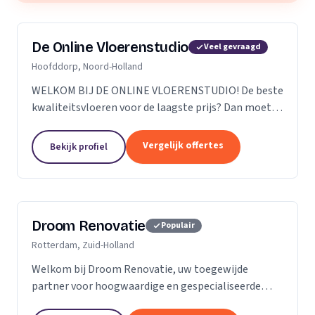
De Online Vloerenstudio
Veel gevraagd
Hoofddorp, Noord-Holland
WELKOM BIJ DE ONLINE VLOERENSTUDIO! De beste
kwaliteitsvloeren voor de laagste prijs? Dan moet u
bij de Online Vloerenstudio zijn. U kunt diverse
soorten parketvloeren en laminaat online
Vergelijk offertes
Bekijk profiel
bestellen...
Droom Renovatie
Populair
Rotterdam, Zuid-Holland
Welkom bij Droom Renovatie, uw toegewijde
partner voor hoogwaardige en gespecialiseerde
kluswerkzaamheden. Wij begrijpen dat uw huis meer