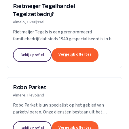
Rietmeijer Tegelhandel
Tegelzetbedrijf
Almelo, Overijssel
Rietmeijer Tegels is een gerenommeerd
familiebedrijf dat sinds 1940 gespecialiseerd is in het
leveren en aanbrengen van allerlei soorten tegels.
Met een rijke geschiedenis en een passie voor...
Vergelijk offertes
Bekijk profiel
Robo Parket
Almere, Flevoland
Robo Parket is uw specialist op het gebied van
parketvloeren. Onze diensten bestaan uit het
leggen, onderhouden en repareren van
parketvloeren. Voor ons is elke parketvloer uniek en
Vergelijk offertes
Bekijk profiel