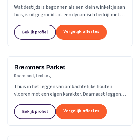
Wat destijds is begonnen als een klein winkeltje aan
huis, is uitgegroeid tot een dynamisch bedrijf met
een ruime showroom om de hedendaagse stijlen en
mogelijkheden op het gebied van parket, kurk en...
Vergelijk offertes
Bekijk profiel
Bremmers Parket
Roermond, Limburg
Thuis in het leggen van ambachtelijke houten
vloeren met een eigen karakter. Daarnaast leggen
wij ook verouderde vloeren, lamelparket, diverse
soorten laminaat en PVC vloeren. Heeft u al een...
Vergelijk offertes
Bekijk profiel