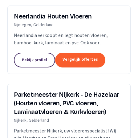
Neerlandia Houten Vloeren
Nijmegen, Gelderland
Neerlandia verkoopt en legt houten vloeren,
bamboe, kurk, laminaat en pvc. Ook voor
onderhoud, schuren, renovatie en trapbekleding
kunt u bij ons terecht! Neerlandia is een
Vergelijk offertes
Bekijk profiel
familiebedrijf in Nijmegen...
Parketmeester Nijkerk - De Hazelaar
(Houten vloeren, PVC vloeren,
Laminaatvloeren & Kurkvloeren)
Nijkerk, Gelderland
Parketmeester Nijkerk, uw vloerenspecialist! Wij