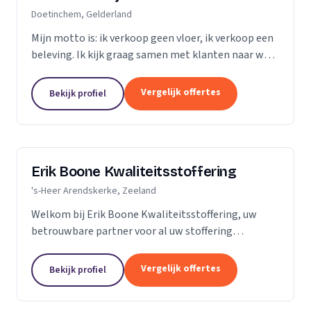
Doetinchem, Gelderland
Mijn motto is: ik verkoop geen vloer, ik verkoop een
beleving. Ik kijk graag samen met klanten naar wat
het beste bij hen en hun ruimte past. Zij praten, ik
luister. Niet de stalen of onze showroom,...
Vergelijk offertes
Bekijk profiel
Erik Boone Kwaliteitsstoffering
's-Heer Arendskerke, Zeeland
Welkom bij Erik Boone Kwaliteitsstoffering, uw
betrouwbare partner voor al uw stoffering
behoeften. Als zelfstandige onderneming zijn we
gespecialiseerd in de stoffering van vloeren en alle
Vergelijk offertes
Bekijk profiel
soorten...