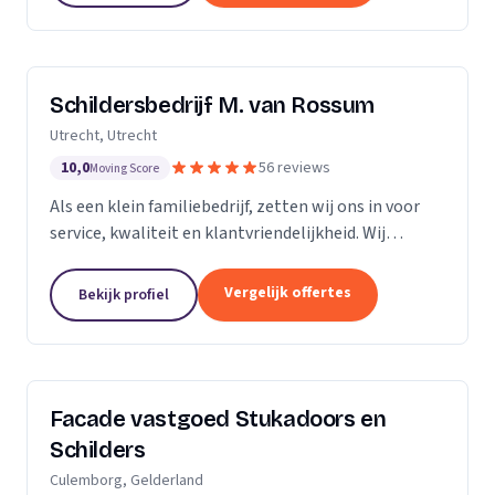
Schildersbedrijf M. van Rossum
Utrecht, Utrecht
10,0
56 reviews
Moving Score
Als een klein familiebedrijf, zetten wij ons in voor
service, kwaliteit en klantvriendelijkheid. Wij
bedienen zowel particulieren, verenigingen van
eigenaren als zakelijke klanten. Onze...
Vergelijk offertes
Bekijk profiel
Facade vastgoed Stukadoors en
Schilders
Culemborg, Gelderland