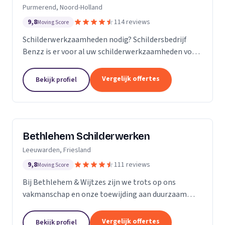
Purmerend, Noord-Holland
9,8
114 reviews
Moving Score
Schilderwerkzaamheden nodig? Schildersbedrijf
Benzz is er voor al uw schilderwerkzaamheden voor
binnen en buiten.
Vergelijk offertes
Bekijk profiel
Bethlehem Schilderwerken
Leeuwarden, Friesland
9,8
111 reviews
Moving Score
Bij Bethlehem & Wijtzes zijn we trots op ons
vakmanschap en onze toewijding aan duurzaam
schilderwerk. Ons team, bestaande uit vijf ervaren
professionals, is voortdurend in ontwikkeling en
Vergelijk offertes
Bekijk profiel