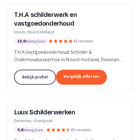
T.H.A schilderwerk en
vastgoedonderhoud
Hoorn, Noord-Holland
10,0
42 reviews
Moving Score
T.H.A Vastgoedonderhoud: Schilder &
Onderhoudsexpertise in Noord-Holland, Flevoland
en daarbuiten.
Vergelijk offertes
Bekijk profiel
Luux Schilderwerken
Deventer, Overijssel
9,8
85 reviews
Moving Score