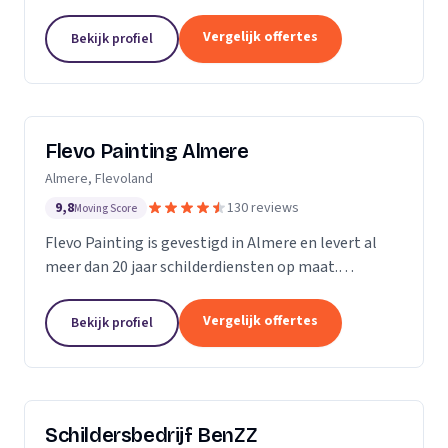
Vergelijk offertes
Bekijk profiel
Flevo Painting Almere
Almere, Flevoland
9,8
130 reviews
Moving Score
Flevo Painting is gevestigd in Almere en levert al
meer dan 20 jaar schilderdiensten op maat.
Particulieren, bedrijven en (semi)overheden uit de
provincie Flevoland, het Gooi, Amsterdam en
Vergelijk offertes
Bekijk profiel
omstreken...
Schildersbedrijf BenZZ