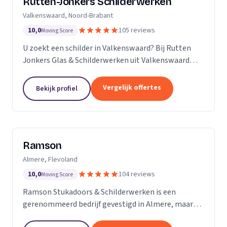
Rutten-Jonkers Schilderwerken
Valkenswaard, Noord-Brabant
10,0
105 reviews
Moving Score
U zoekt een schilder in Valkenswaard? Bij Rutten
Jonkers Glas & Schilderwerken uit Valkenswaard
bent u aan het juiste adres.
Vergelijk offertes
Bekijk profiel
Ramson
Almere, Flevoland
10,0
104 reviews
Moving Score
Ramson Stukadoors & Schilderwerken is een
gerenommeerd bedrijf gevestigd in Almere, maar
onze diensten strekken zich uit tot ver daarbuiten.