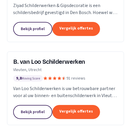
Ziyad Schilderwerken & Gipsdecoratie is een
schildersbedrijf gevestigd in Den Bosch. Hoewel we
relatief jong zijn, hebben we een team van ervaren
vakmensen die al vele jaren actief zijn in de...
Vergelijk offertes
Bekijk profiel
B. van Loo Schilderwerken
Vleuten, Utrecht
9,8
91 reviews
Moving Score
Van Loo Schilderwerken is uw betrouwbare partner
voor al uw binnen- en buitenschilderwerk in Vleuten
en omgeving. Met meer dan 18 jaar ervaring in de
branche, onderscheiden we ons door onze...
Vergelijk offertes
Bekijk profiel