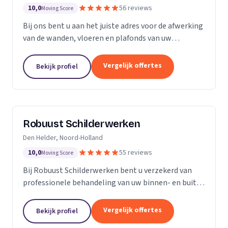
10,0
56 reviews
Moving Score
Bij ons bent u aan het juiste adres voor de afwerking
van de wanden, vloeren en plafonds van uw
droomhuis! Al het werk hebben we in eigen beheer,
met ons team pakken we dan ook de klus vakkundig
Vergelijk offertes
Bekijk profiel
aan...
Robuust Schilderwerken
Den Helder, Noord-Holland
10,0
55 reviews
Moving Score
Bij Robuust Schilderwerken bent u verzekerd van
professionele behandeling van uw binnen- en buiten
schilderwerk. Zowel huizen in monumentale staat
als nieuwbouwwoningen, en alles daar tussen in.
Vergelijk offertes
Bekijk profiel
Bij...