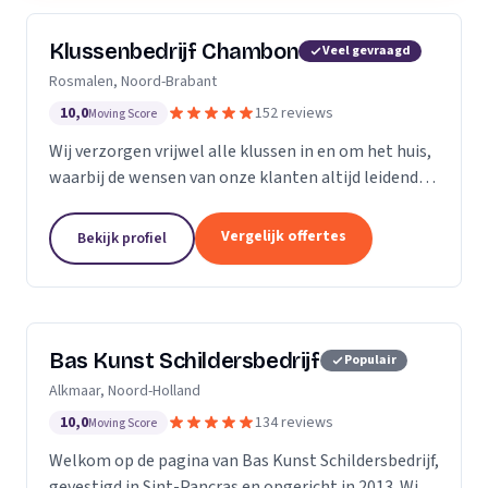
Klussenbedrijf Chambon
Veel gevraagd
Rosmalen, Noord-Brabant
10,0
152 reviews
Moving Score
Wij verzorgen vrijwel alle klussen in en om het huis,
waarbij de wensen van onze klanten altijd leidend
zijn. Wij doen daarbij wat we beloven, afspraak is
afspraak. Dankzij ons vakmanschap en direct...
Vergelijk offertes
Bekijk profiel
Bas Kunst Schildersbedrijf
Populair
Alkmaar, Noord-Holland
10,0
134 reviews
Moving Score
Welkom op de pagina van Bas Kunst Schildersbedrijf,
gevestigd in Sint-Pancras en opgericht in 2013. Wij