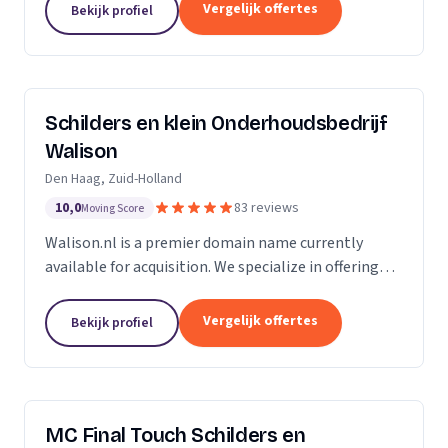
Of u nu in Amsterdam, Harderwijk, Amersfoort of
Vergelijk offertes
Bekijk profiel
elders...
Schilders en klein Onderhoudsbedrijf
Walison
Den Haag, Zuid-Holland
10,0
83 reviews
Moving Score
Walison.nl is a premier domain name currently
available for acquisition. We specialize in offering
high-value domain names that have the potential
to significantly enhance your digital presence. Our...
Vergelijk offertes
Bekijk profiel
MC Final Touch Schilders en