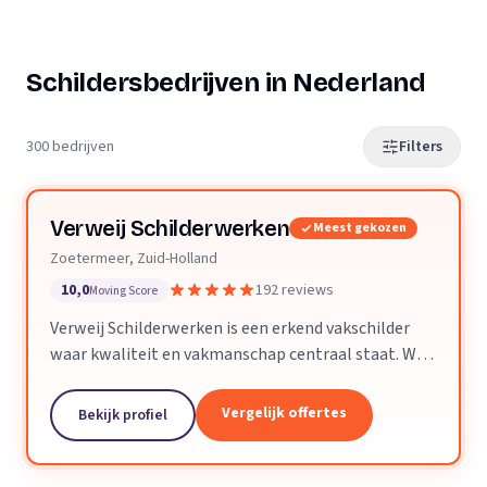
Schildersbedrijven in Nederland
300 bedrijven
Filters
Verweij Schilderwerken
Meest gekozen
Zoetermeer, Zuid-Holland
10,0
192 reviews
Moving Score
Verweij Schilderwerken is een erkend vakschilder
waar kwaliteit en vakmanschap centraal staat. Wij
streven altijd naar perfecte aflevering van het
opgeleverde werk.
Vergelijk offertes
Bekijk profiel