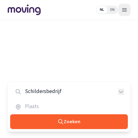
NL
EN
Home
/
Nederland
/
Schildersbedrijven
Alle schildersbedrijven in
Nederland
Vergelijk de beste schildersbedrijven in heel Nederland.
Zoeken