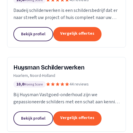
10,0
46 reviews
Moving Score
Daudeij schilderwerken is een schildersbedrijf dat er
naar streeft uw project of huis compleet naar uw
wensen op te knappen. We houden van netjes
werken en beschikken over goede materialen die
Vergelijk offertes
Bekijk profiel
ons...
Huysman Schilderwerken
Haarlem, Noord-Holland
10,0
44 reviews
Moving Score
Bij Huysman Vastgoed-onderhoud zijn we
gepassioneerde schilders met een schat aan kennis
en ervaring. Onze expertise strekt zich uit over
diverse projecten en materialen, waardoor we een
Vergelijk offertes
Bekijk profiel
breed scala...