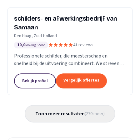
schilders- en afwerkingsbedrijf van
Samaan
Den Haag, Zuid-Holland
10,0
41 reviews
Moving Score
Professionele schilder, die meesterschap en
snelheid bij de uitvoering combineert. We streven
ernaar diensten te leveren met een hoge
flexibiliteit, onderscheidende kwaliteit en
Vergelijk offertes
Bekijk profiel
concurrerende...
Toon meer resultaten
(
270
meer
)