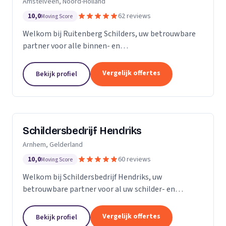
Amstelveen, Noord-Holland
10,0
62 reviews
Moving Score
Welkom bij Ruitenberg Schilders, uw betrouwbare
partner voor alle binnen- en
buitenschilderwerkzaamheden. Sinds 1999 zijn wij
een gevestigde naam in de provincie Noord-Holland,
Vergelijk offertes
Bekijk profiel
met een bijzondere...
Schildersbedrijf Hendriks
Arnhem, Gelderland
10,0
60 reviews
Moving Score
Welkom bij Schildersbedrijf Hendriks, uw
betrouwbare partner voor al uw schilder- en
behangwerkzaamheden. Met jarenlange ervaring in
de branche, onderscheiden we ons door onze
Vergelijk offertes
Bekijk profiel
expertise en toewijding...