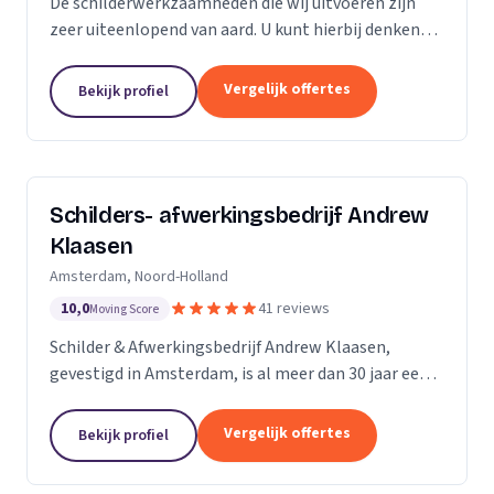
De schilderwerkzaamheden die wij uitvoeren zijn
zeer uiteenlopend van aard. U kunt hierbij denken
aan binnen- en buitenschilderwerk van woningen,
bedrijfspanden en overig onroerend goed. Het
Vergelijk offertes
Bekijk profiel
maakt...
Schilders- afwerkingsbedrijf Andrew
Klaasen
Amsterdam, Noord-Holland
10,0
41 reviews
Moving Score
Schilder & Afwerkingsbedrijf Andrew Klaasen,
gevestigd in Amsterdam, is al meer dan 30 jaar een
vertrouwde naam in de schilderswereld. Ons team
van ervaren professionals brengt kleur en leven in...
Vergelijk offertes
Bekijk profiel