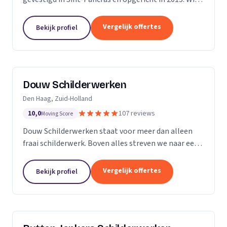
zijn een bedrijf met 5 vaste medewerkers en leiden
ook regelmatig leerlingen op. Met...
Vergelijk offertes
Bekijk profiel
Douw Schilderwerken
Den Haag, Zuid-Holland
10,0
107 reviews
Moving Score
Douw Schilderwerken staat voor meer dan alleen
fraai schilderwerk. Boven alles streven we naar een
langdurig resultaat en zijn daarmee
kostenbesparend voor u als klant. Bovendien kunt u
Vergelijk offertes
Bekijk profiel
rekenen op...