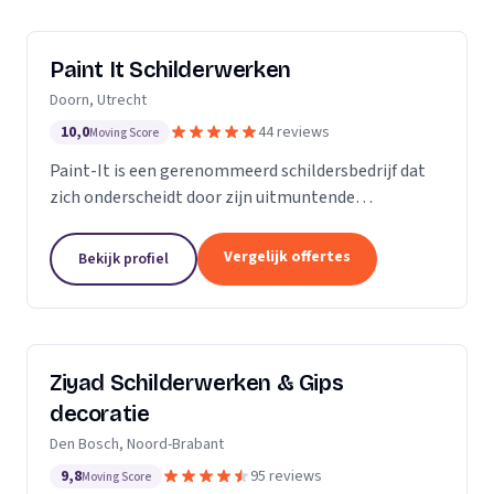
Paint It Schilderwerken
Doorn, Utrecht
10,0
44 reviews
Moving Score
Paint-It is een gerenommeerd schildersbedrijf dat
zich onderscheidt door zijn uitmuntende
vakmanschap en oog voor detail. Wij zijn trots op
ons werk en streven ernaar om elke klus tot een
Vergelijk offertes
Bekijk profiel
succes te...
Ziyad Schilderwerken & Gips
decoratie
Den Bosch, Noord-Brabant
9,8
95 reviews
Moving Score