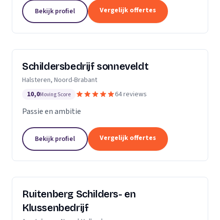
Dan bent u aan het juiste adres.Ik heb al meerdere
Vergelijk offertes
Bekijk profiel
jaren ervaring zowel als...
Schildersbedrijf sonneveldt
Halsteren, Noord-Brabant
10,0
64 reviews
Moving Score
Passie en ambitie
Vergelijk offertes
Bekijk profiel
Ruitenberg Schilders- en
Klussenbedrijf