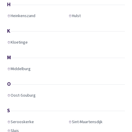
H
Heinkenszand
Hulst
K
Kloetinge
M
Middelburg
O
Oost-Souburg
S
Serooskerke
Sint-Maartensdijk
Sluis