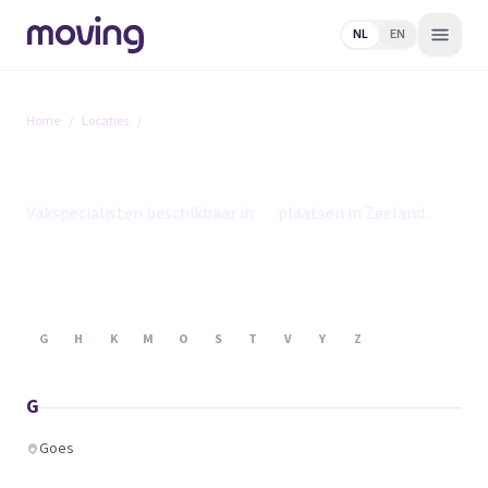
NL
EN
Home
/
Locaties
/
Zeeland
Zeeland
Vakspecialisten beschikbaar in
14
plaatsen in Zeeland.
G
H
K
M
O
S
T
V
Y
Z
G
Goes