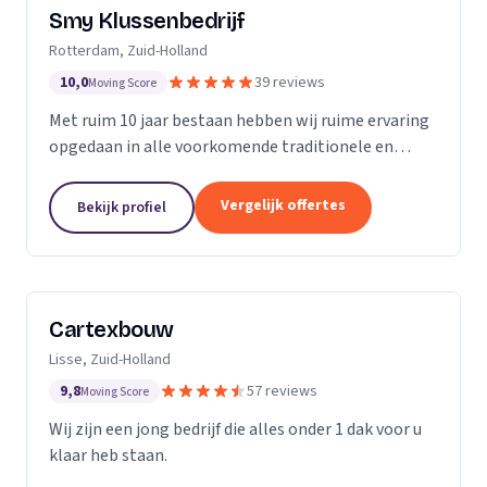
Smy Klussenbedrijf
Rotterdam, Zuid-Holland
10,0
39 reviews
Moving Score
Met ruim 10 jaar bestaan hebben wij ruime ervaring
opgedaan in alle voorkomende traditionele en
moderne stukadoorswerkzaamheden in de
particuliere en zakelijke bouwbranche.
Vergelijk offertes
Bekijk profiel
Cartexbouw
Lisse, Zuid-Holland
9,8
57 reviews
Moving Score
Wij zijn een jong bedrijf die alles onder 1 dak voor u
klaar heb staan.