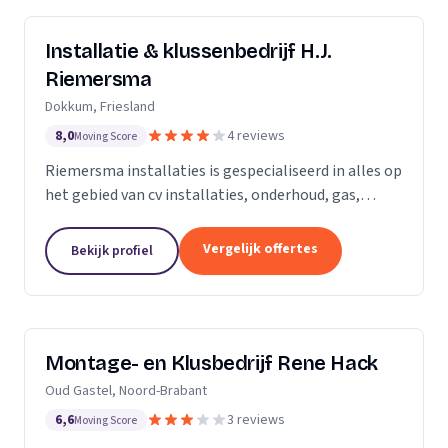
Installatie & klussenbedrijf H.J.
Riemersma
Dokkum, Friesland
8,0
4 reviews
Moving Score
Riemersma installaties is gespecialiseerd in alles op
het gebied van cv installaties, onderhoud, gas,
water, dakbedekking en zinkwerk. Tevens voor alle
kleine klussen, onderhoud en elektra.
Vergelijk offertes
Bekijk profiel
Montage- en Klusbedrijf Rene Hack
Oud Gastel, Noord-Brabant
6,6
3 reviews
Moving Score