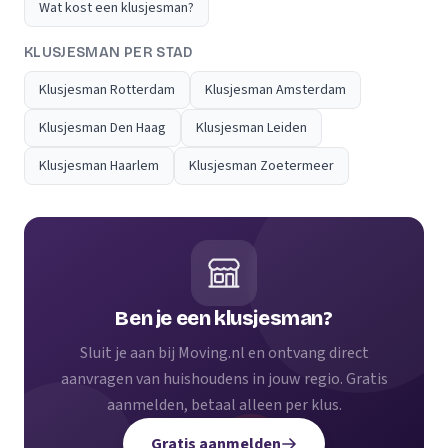
Wat kost een klusjesman?
KLUSJESMAN PER STAD
Klusjesman Rotterdam
Klusjesman Amsterdam
Klusjesman Den Haag
Klusjesman Leiden
Klusjesman Haarlem
Klusjesman Zoetermeer
Ben je een klusjesman?
Sluit je aan bij Moving.nl en ontvang direct
aanvragen van huishoudens in jouw regio. Gratis
aanmelden, betaal alleen per klus.
Gratis aanmelden