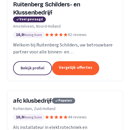
Ruitenberg Schilders- en
Klussenbedrijf
Veel gevraagd
Amstelveen, Noord-Holland
10,0
62 reviews
Moving Score
Welkom bij Ruitenberg Schilders, uw betrouwbare
partner voor alle binnen- en
buitenschilderwerkzaamheden. Sinds 1999 zijn wij
een gevestigde naam in de provincie Noord-Holland,
Vergelijk offertes
Bekijk profiel
met een bijzondere...
afc klusbedrijf
Populair
Rotterdam, Zuid-Holland
10,0
44 reviews
Moving Score
Als installateur in elektrotechniek en