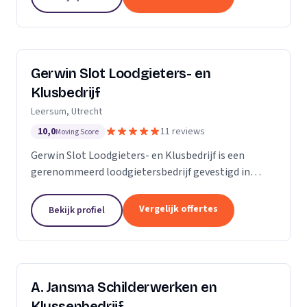
Gerwin Slot Loodgieters- en
Klusbedrijf
Leersum, Utrecht
10,0
11 reviews
Moving Score
Gerwin Slot Loodgieters- en Klusbedrijf is een
gerenommeerd loodgietersbedrijf gevestigd in
Leersum. Sinds onze oprichting in 2014, hebben we
ons onderscheiden door onze expertise en
Vergelijk offertes
Bekijk profiel
toewijding aan...
A. Jansma Schilderwerken en
Klussenbedrijf