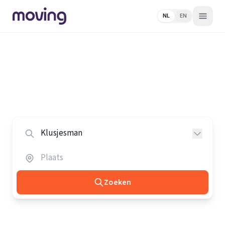
NL
EN
Home
/
Nederland
/
Klusjesmannen
Alle klusjesmannen in Nederland
Vergelijk de beste klusjesmannen in heel Nederland.
Zoeken