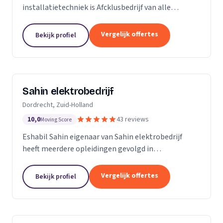
installatietechniek is Afcklusbedrijf van alle
markten thuis. Wij zijn met name actief in de
woningbouw, utiliteitsbouw. Op het gebied van
Vergelijk offertes
Bekijk profiel
ontwerpen en...
Sahin elektrobedrijf
Dordrecht, Zuid-Holland
10,0
43 reviews
Moving Score
Eshabil Sahin eigenaar van Sahin elektrobedrijf
heeft meerdere opleidingen gevolgd in
elektrotechniek. Na zijn scholing wist hij al wat hij
ging doen want onder andere zijn opa, vader en oom
Vergelijk offertes
Bekijk profiel
zijn...