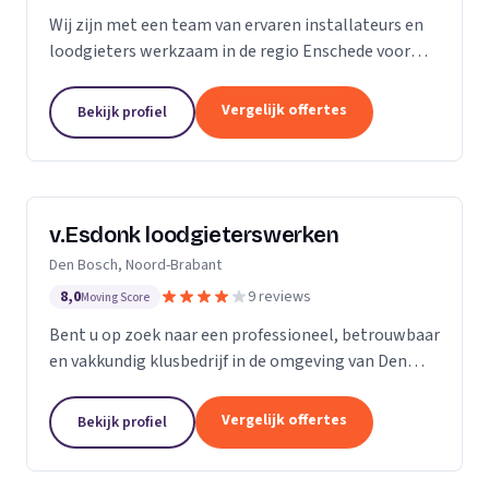
Wij zijn met een team van ervaren installateurs en
loodgieters werkzaam in de regio Enschede voor
zowel particulieren als bedrijven. Wij zijn
gespecialiseerd in de installatie van sanitair, gas-
Vergelijk offertes
Bekijk profiel
en...
v.Esdonk loodgieterswerken
Den Bosch, Noord-Brabant
8,0
9 reviews
Moving Score
Bent u op zoek naar een professioneel, betrouwbaar
en vakkundig klusbedrijf in de omgeving van Den
Bosch? Dan bent u bij ons aan het juiste adres. Voor
zowel particulieren als bedrijven kunnen wij...
Vergelijk offertes
Bekijk profiel