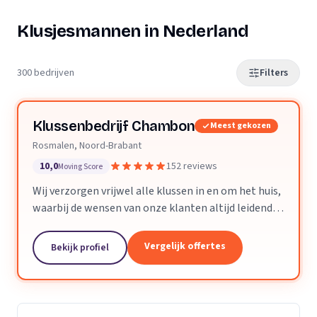
Klusjesmannen in Nederland
300 bedrijven
Filters
Klussenbedrijf Chambon
Meest gekozen
Rosmalen, Noord-Brabant
10,0
152 reviews
Moving Score
Wij verzorgen vrijwel alle klussen in en om het huis,
waarbij de wensen van onze klanten altijd leidend
zijn. Wij doen daarbij wat we beloven, afspraak is
afspraak. Dankzij ons vakmanschap en direct...
Vergelijk offertes
Bekijk profiel