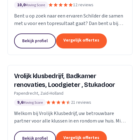
10,0
12 reviews
Moving Score
Bent u op zoek naar een ervaren Schilder die samen
met u voor een topresultaat gaat? Dan bent u bij
Saritas Klussenbedrijf aan het juiste adres
Persoonlijk contact en communicatie staat bij ons...
Vergelijk offertes
Bekijk profiel
Vrolijk klusbedrijf, Badkamer
renovaties, Loodgieter , Stukadoor
Papendrecht, Zuid-Holland
9,6
21 reviews
Moving Score
Welkom bij Vrolijk Klusbedrijf, uw betrouwbare
partner voor alle klussen in en rondom uw huis. Mijn
naam is George, een ervaren en flexibele klusser
met bijna 20 jaar ervaring in de bouwsector. Ik...
Vergelijk offertes
Bekijk profiel