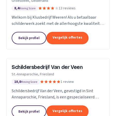
Groesbeek, Gelderland
8,4
13 reviews
Moving Score
Welkom bij Klusbedrijf Weeren! Als u betaalbaar
schilderwerk zoekt met de allerhoogste kwaliteit
bent u bij ons aan het juiste adres! Wij leveren
kwaliteit omdat schilderwerk onze passie is, dit
Vergelijk offertes
Bekijk profiel
ziet...
Schildersbedrijf Van der Veen
St.-Annaparochie, Friesland
10,0
1 review
Moving Score
Schildersbedrijf Van der Veen, gevestigd in Sint
Annaparochie, Friesland, is een gespecialiseerd
schildersbedrijf met een rijke geschiedenis die
teruggaat tot 2010. Wij zijn voortgekomen uit het...
Vergelijk offertes
Bekijk profiel