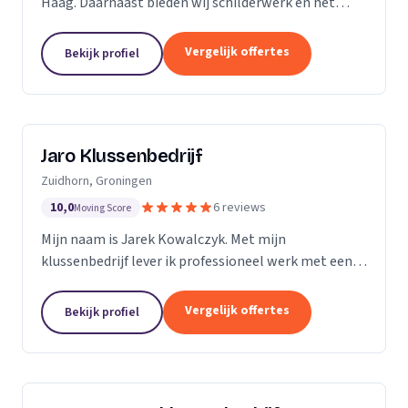
Haag. Daarnaast bieden wij schilderwerk en het
leggen van vloeren aan.
Vergelijk offertes
Bekijk profiel
Jaro Klussenbedrijf
Zuidhorn, Groningen
10,0
6 reviews
Moving Score
Mijn naam is Jarek Kowalczyk. Met mijn
klussenbedrijf lever ik professioneel werk met een
persoonlijke benadering. Alle klussen in en rond uw
woning of bedrijfspand binnen enkele dagen
Vergelijk offertes
Bekijk profiel
geregeld? Ik...