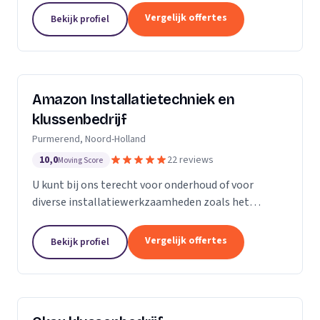
Vergelijk offertes
Bekijk profiel
Amazon Installatietechniek en
klussenbedrijf
Purmerend, Noord-Holland
10,0
22 reviews
Moving Score
U kunt bij ons terecht voor onderhoud of voor
diverse installatiewerkzaamheden zoals het
plaatsen of vervangen van o.a. uw cv ketel,
vloerverwarming, radiatoren, convectoren,
Vergelijk offertes
Bekijk profiel
leidingwerk, geisers,...