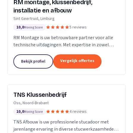
RM montage, klussenbedrijf,
installatie en afbouw
Sint Geertruid, Limburg
10,0
5 reviews
Moving Score
RM Montage is uw betrouwbare partner voor alle
technische uitdagingen. Met expertise in zowel
elektrotechniek als installatietechniek, bieden wij
een breed scala aan diensten aan. Van meterkasten
Vergelijk offertes
Bekijk profiel
en...
TNS Klussenbedrijf
Oss, Noord-Brabant
10,0
4 reviews
Moving Score
TNS Afbouw is uw professionele stucadoor met
jarenlange ervaring in diverse stucwerkzaamheden.