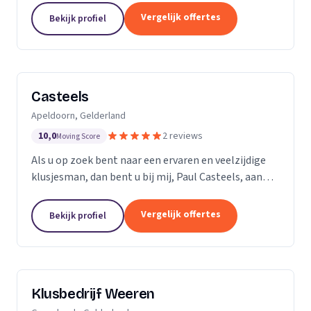
ervaren professionals die elk een specifieke taak...
Vergelijk offertes
Bekijk profiel
Casteels
Apeldoorn, Gelderland
10,0
2 reviews
Moving Score
Als u op zoek bent naar een ervaren en veelzijdige
klusjesman, dan bent u bij mij, Paul Casteels, aan
het juiste adres. Sinds 1998 run ik mijn eigen
klussenbedrijf en heb ik een breed scala aan...
Vergelijk offertes
Bekijk profiel
Klusbedrijf Weeren