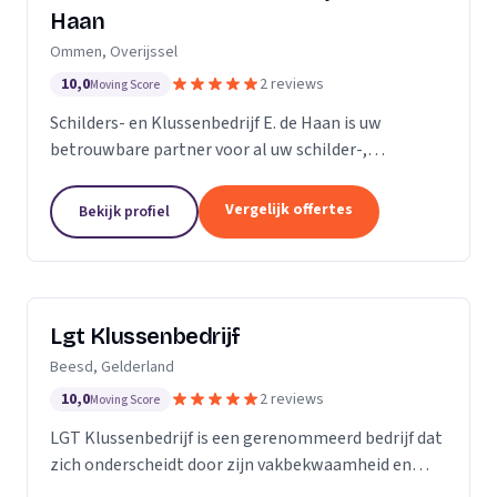
Haan
Ommen, Overijssel
10,0
2 reviews
Moving Score
Schilders- en Klussenbedrijf E. de Haan is uw
betrouwbare partner voor al uw schilder-,
behangwerk en kleinere klussen. Sinds de oprichting
in november 2007, hebben we ons onderscheiden
Vergelijk offertes
Bekijk profiel
door onze...
Lgt Klussenbedrijf
Beesd, Gelderland
10,0
2 reviews
Moving Score
LGT Klussenbedrijf is een gerenommeerd bedrijf dat
zich onderscheidt door zijn vakbekwaamheid en
toewijding aan kwaliteit. Wij zijn een team van