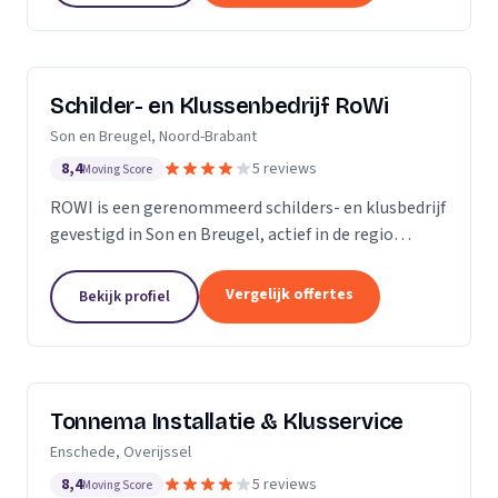
Schilder- en Klussenbedrijf RoWi
Son en Breugel, Noord-Brabant
8,4
5 reviews
Moving Score
ROWI is een gerenommeerd schilders- en klusbedrijf
gevestigd in Son en Breugel, actief in de regio
Eindhoven en Oost-Brabant. Met een breed scala
aan diensten, variërend van schilderwerk tot...
Vergelijk offertes
Bekijk profiel
Tonnema Installatie & Klusservice
Enschede, Overijssel
8,4
5 reviews
Moving Score