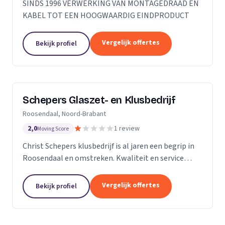
SINDS 1996 VERWERKING VAN MONTAGEDRAAD EN
KABEL TOT EEN HOOGWAARDIG EINDPRODUCT
Vergelijk offertes
Bekijk profiel
Schepers Glaszet- en Klusbedrijf
Roosendaal, Noord-Brabant
2,0
1 review
Moving Score
Christ Schepers klusbedrijf is al jaren een begrip in
Roosendaal en omstreken. Kwaliteit en service
staan bij ons hoog in het vaandel en dat betekent
grote tevredenheid onder onze klanten. Of het nu...
Vergelijk offertes
Bekijk profiel