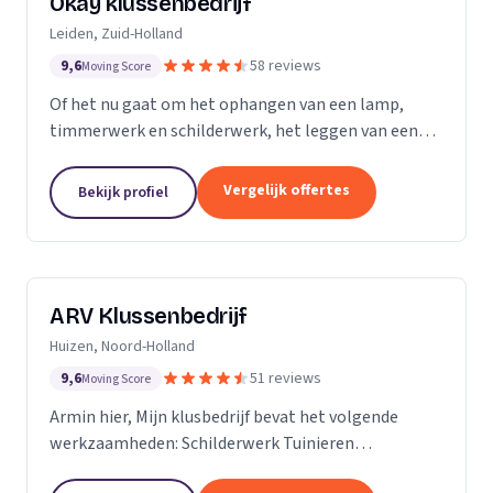
Okay klussenbedrijf
Leiden, Zuid-Holland
9,6
58 reviews
Moving Score
Of het nu gaat om het ophangen van een lamp,
timmerwerk en schilderwerk, het leggen van een
nieuwe vloer, een zwevend toilet plaatsen of de
renovatie en aanleggen van een nieuwe badkamer
Vergelijk offertes
Bekijk profiel
of...
ARV Klussenbedrijf
Huizen, Noord-Holland
9,6
51 reviews
Moving Score
Armin hier, Mijn klusbedrijf bevat het volgende
werkzaamheden: Schilderwerk Tuinieren
Timmerwerk En alle andere werkzaamheden in het