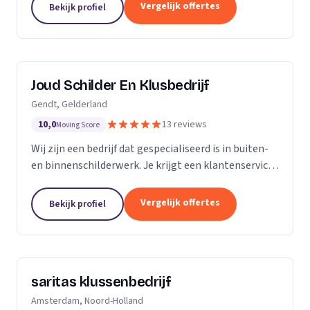
klusbedrijf.
Vergelijk offertes
Bekijk profiel
Joud Schilder En Klusbedrijf
Gendt, Gelderland
10,0
13 reviews
Moving Score
Wij zijn een bedrijf dat gespecialiseerd is in buiten-
en binnenschilderwerk. Je krijgt een klantenservice
van hoge kwaliteit. Alle producten die we gebruiken
zijn van topmerken om de hoogst...
Vergelijk offertes
Bekijk profiel
saritas klussenbedrijf
Amsterdam, Noord-Holland