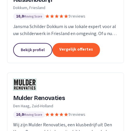
Dokkum, Friesland
10,0
9 reviews
Moving Score
Jansma Schilder Dokkum is uw lokale expert voor al
uw schilderwerk in Friesland en omgeving. Of u nu
een frisse kleur in uw slaapkamer wilt, of de kleuren
van de vorige bewoners van uw nieuwe huis...
Vergelijk offertes
Bekijk profiel
Mulder Renovaties
Den Haag, Zuid-Holland
10,0
9 reviews
Moving Score
Wij zijn Mulder Renovaties, een klusbedrijf uit Den