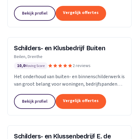
Onze stukadoren denken met u mee over
voorbereidingen, apparatuur, kleurkeuzes en andere
Vergelijk offertes
Bekijk profiel
details. Onze...
Schilders- en Klusbedrijf Buiten
Beilen, Drenthe
10,0
2 reviews
Moving Score
Het onderhoud van buiten- en binnenschilderwerk is
van groot belang voor woningen, bedrijfspanden
etc. Het werk moet er niet alleen netjes uitzien, het
heeft ook een beschermende functie tegen...
Vergelijk offertes
Bekijk profiel
Schilders- en Klussenbedrijf E. de