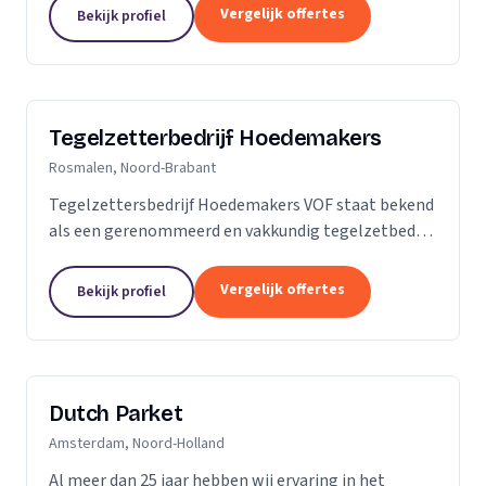
is dan slechts een plek; het is een weerspiegeling
Vergelijk offertes
Bekijk profiel
van uw...
Tegelzetterbedrijf Hoedemakers
Rosmalen, Noord-Brabant
Tegelzettersbedrijf Hoedemakers VOF staat bekend
als een gerenommeerd en vakkundig tegelzetbedrijf
op het gebied van alle keramische wand- en
vloertegels en diverse soorten natuursteen. Grotere
Vergelijk offertes
Bekijk profiel
of...
Dutch Parket
Amsterdam, Noord-Holland
Al meer dan 25 jaar hebben wij ervaring in het