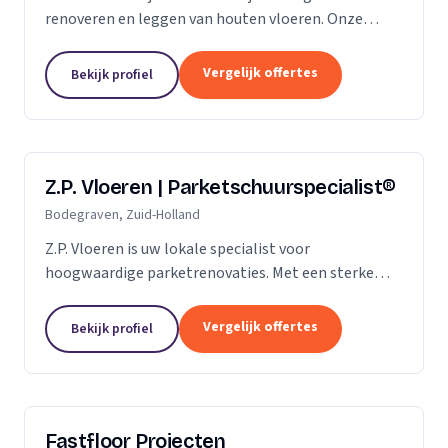
renoveren en leggen van houten vloeren. Onze
klanten vertrouwen ons op de kwaliteit die wij al
jaren leveren. Of het gaat om een nieuwe vloer of
Vergelijk offertes
Bekijk profiel
een...
Z.P. Vloeren | Parketschuurspecialist®
Bodegraven, Zuid-Holland
Z.P. Vloeren is uw lokale specialist voor
hoogwaardige parketrenovaties. Met een sterke
aanwezigheid in de regio's Zoetermeer, Alphen aan
den Rijn en Gouda, bieden we onze diensten aan
Vergelijk offertes
Bekijk profiel
zowel...
Fastfloor Projecten