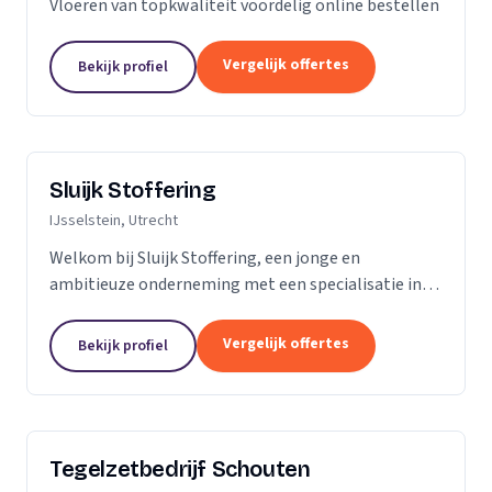
Vloeren van topkwaliteit voordelig online bestellen
Vergelijk offertes
Bekijk profiel
Sluijk Stoffering
IJsselstein, Utrecht
Welkom bij Sluijk Stoffering, een jonge en
ambitieuze onderneming met een specialisatie in
vloer- en trapbekleding en raamdecoratie. Met trots
kunnen we zeggen dat we al 20 jaar onze expertise...
Vergelijk offertes
Bekijk profiel
Tegelzetbedrijf Schouten