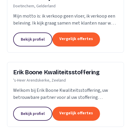
Doetinchem, Gelderland
Mijn motto is: ik verkoop geen vloer, ik verkoop een
beleving. Ik kijk graag samen met klanten naar wat
het beste bij hen en hun ruimte past. Zij praten, ik
luister. Niet de stalen of onze showroom,...
Vergelijk offertes
Bekijk profiel
Erik Boone Kwaliteitsstoffering
's-Heer Arendskerke, Zeeland
Welkom bij Erik Boone Kwaliteitsstoffering, uw
betrouwbare partner voor al uw stoffering
behoeften. Als zelfstandige onderneming zijn we
gespecialiseerd in de stoffering van vloeren en alle
Vergelijk offertes
Bekijk profiel
soorten...