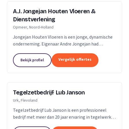
A.J. Jongejan Houten Vloeren &
Dienstverlening
Opmeer, Noord-Holland
Jongejan Houten Vloeren is een jonge, dynamische
onderneming. Eigenaar Andre Jongejan had
jarenlange ervaring in de parket- en
timmerbranche, toen hij in 2004 met zijn eigen
Vergelijk offertes
Bekijk profiel
bedrijf van start ging....
Tegelzetbedrijf Lub Janson
Urk, Flevoland
Tegelzetbedrijf Lub Janson is een professioneel
bedrijf met meer dan 20 jaar ervaring in tegelwerk.
Specialist in vloeren- en wandtegels.