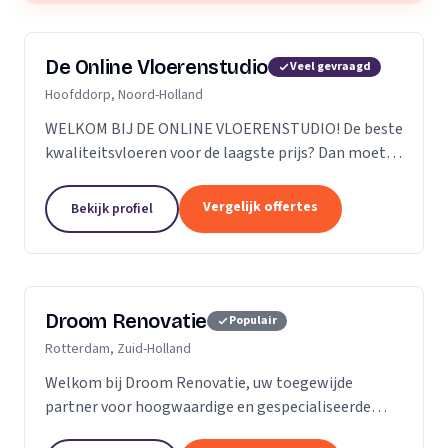
De Online Vloerenstudio
Veel gevraagd
Hoofddorp, Noord-Holland
WELKOM BIJ DE ONLINE VLOERENSTUDIO! De beste
kwaliteitsvloeren voor de laagste prijs? Dan moet u
bij de Online Vloerenstudio zijn. U kunt diverse
soorten parketvloeren en laminaat online
Vergelijk offertes
Bekijk profiel
bestellen...
Droom Renovatie
Populair
Rotterdam, Zuid-Holland
Welkom bij Droom Renovatie, uw toegewijde
partner voor hoogwaardige en gespecialiseerde
kluswerkzaamheden. Wij begrijpen dat uw huis meer