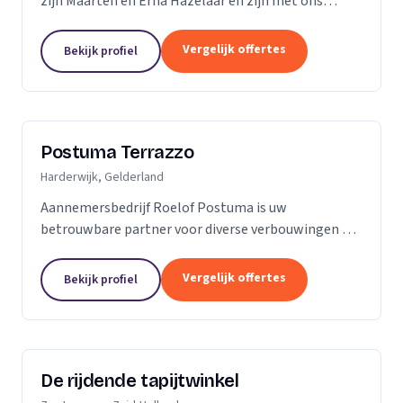
zijn Maarten en Erna Hazelaar en zijn met ons
familiebedrijf al jaren bij Parketmeester
aangesloten, omdat deze organisatie staat voor
Vergelijk offertes
Bekijk profiel
zelfstandige...
Postuma Terrazzo
Harderwijk, Gelderland
Aannemersbedrijf Roelof Postuma is uw
betrouwbare partner voor diverse verbouwingen en
timmerwerken in en rond uw huis. Of het nu gaat
om het verbouwen van badkamers, het plaatsen van
Vergelijk offertes
Bekijk profiel
dakkapellen,...
De rijdende tapijtwinkel