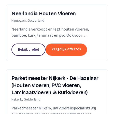
Neerlandia Houten Vloeren
Nijmegen, Gelderland
Neerlandia verkoopt en legt houten vloeren,
bamboe, kurk, laminaat en pvc. Ook voor
onderhoud, schuren, renovatie en trapbekleding
kunt u bij ons terecht! Neerlandia is een
Vergelijk offertes
Bekijk profiel
familiebedrijf in Nijmegen...
Parketmeester Nijkerk - De Hazelaar
(Houten vloeren, PVC vloeren,
Laminaatvloeren & Kurkvloeren)
Nijkerk, Gelderland
Parketmeester Nijkerk, uw vloerenspecialist! Wij