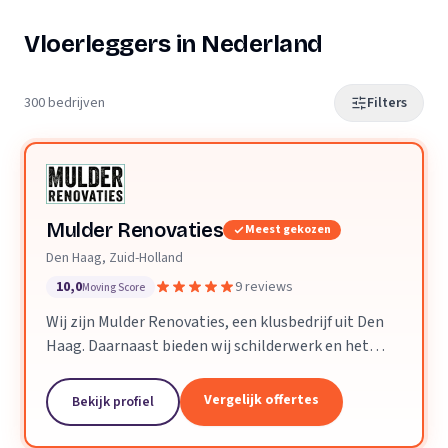
Vloerleggers in Nederland
300 bedrijven
Filters
Mulder Renovaties
Meest gekozen
Den Haag, Zuid-Holland
10,0
9 reviews
Moving Score
Wij zijn Mulder Renovaties, een klusbedrijf uit Den
Haag. Daarnaast bieden wij schilderwerk en het
leggen van vloeren aan.
Vergelijk offertes
Bekijk profiel