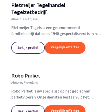
Rietmeijer Tegelhandel
Tegelzetbedrijf
Almelo, Overijssel
Rietmeijer Tegels is een gerenommeerd
familiebedrijf dat sinds 1940 gespecialiseerd is in het
leveren en aanbrengen van allerlei soorten tegels.
Met een rijke geschiedenis en een passie voor...
Vergelijk offertes
Bekijk profiel
Robo Parket
Almere, Flevoland
Robo Parket is uw specialist op het gebied van
parketvloeren. Onze diensten bestaan uit het
leggen, onderhouden en repareren van
parketvloeren. Voor ons is elke parketvloer uniek en
Vergelijk offertes
Bekijk profiel