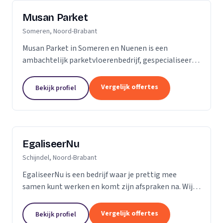
Musan Parket
Someren, Noord-Brabant
Musan Parket in Someren en Nuenen is een
ambachtelijk parketvloerenbedrijf, gespecialiseerd
in het verwerken van traditionele parketvloeren en
het adres bij uitstek voor de renovatie van
Vergelijk offertes
Bekijk profiel
bestaande...
EgaliseerNu
Schijndel, Noord-Brabant
EgaliseerNu is een bedrijf waar je prettig mee
samen kunt werken en komt zijn afspraken na. Wij
zijn pas tevreden als de vloer er strak en netjes
uitziet.
Vergelijk offertes
Bekijk profiel