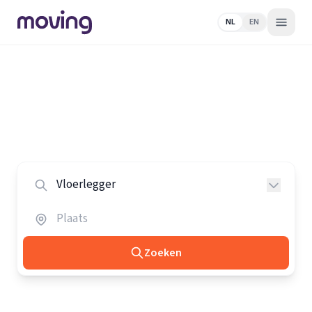
NL
EN
Home
/
Nederland
/
Vloerleggers
Alle vloerleggers in Nederland
Vergelijk de beste vloerleggers in heel Nederland.
Zoeken