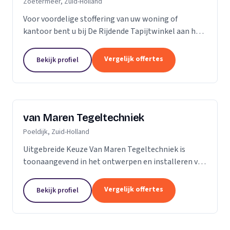
Zoetermeer, Zuid-Holland
Voor voordelige stoffering van uw woning of
kantoor bent u bij De Rijdende Tapijtwinkel aan het
juiste adres. Wij bezoeken u op uw locatie of bij u
thuis met ons uitgebreide 'up to date' collectie...
Vergelijk offertes
Bekijk profiel
van Maren Tegeltechniek
Poeldijk, Zuid-Holland
Uitgebreide Keuze Van Maren Tegeltechniek is
toonaangevend in het ontwerpen en installeren van
schitterende badkamers, toiletten en keukens voor
een aantrekkelijke prijs. Bij ons treft u een...
Vergelijk offertes
Bekijk profiel