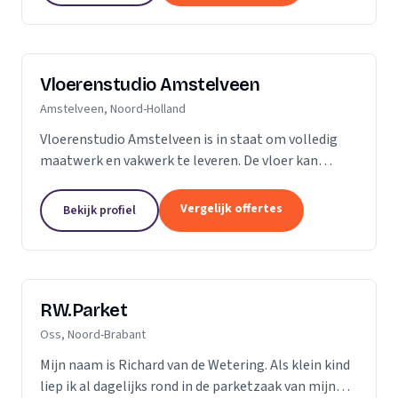
Vloerenstudio Amstelveen
Amstelveen, Noord-Holland
Vloerenstudio Amstelveen is in staat om volledig
maatwerk en vakwerk te leveren. De vloer kan
geheel naar uw wens gemaakt worden als het gaat
om type materiaal, kleur, afmeting of uitstraling.
Vergelijk offertes
Bekijk profiel
Geen...
RW.Parket
Oss, Noord-Brabant
Mijn naam is Richard van de Wetering. Als klein kind
liep ik al dagelijks rond in de parketzaak van mijn