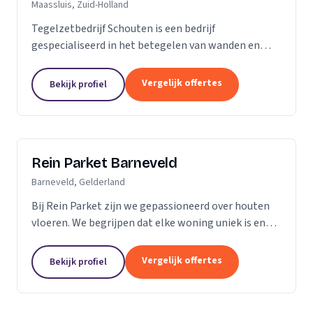
Maassluis, Zuid-Holland
Tegelzetbedrijf Schouten is een bedrijf
gespecialiseerd in het betegelen van wanden en
vloeren. Wij voeren opdrachten uit voor zowel
bedrijven als particulieren. Nieuwbouw- of
Vergelijk offertes
Bekijk profiel
renovatieprojecten,...
Rein Parket Barneveld
Barneveld, Gelderland
Bij Rein Parket zijn we gepassioneerd over houten
vloeren. We begrijpen dat elke woning uniek is en
streven ernaar om de perfecte vloer te leveren die
past bij uw stijl en behoeften. Of u nu op zoek...
Vergelijk offertes
Bekijk profiel