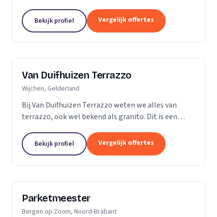
vader en al snel ging ik mee de vloer op. Dit is dan
ook de reden dat ik besloot zelf...
Vergelijk offertes
Bekijk profiel
Van Duifhuizen Terrazzo
Wijchen, Gelderland
Bij Van Duifhuizen Terrazzo weten we alles van
terrazzo, ook wel bekend als granito. Dit is een
mengsel van cement en gebroken marmer. Terrazzo
is in principe te produceren in elke vorm....
Vergelijk offertes
Bekijk profiel
Parketmeester
Bergen op Zoom, Noord-Brabant