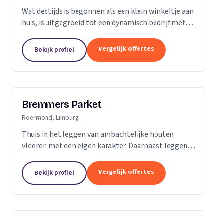
Wat destijds is begonnen als een klein winkeltje aan
huis, is uitgegroeid tot een dynamisch bedrijf met
een ruime showroom om de hedendaagse stijlen en
mogelijkheden op het gebied van parket, kurk en...
Vergelijk offertes
Bekijk profiel
Bremmers Parket
Roermond, Limburg
Thuis in het leggen van ambachtelijke houten
vloeren met een eigen karakter. Daarnaast leggen
wij ook verouderde vloeren, lamelparket, diverse
soorten laminaat en PVC vloeren. Heeft u al een...
Vergelijk offertes
Bekijk profiel