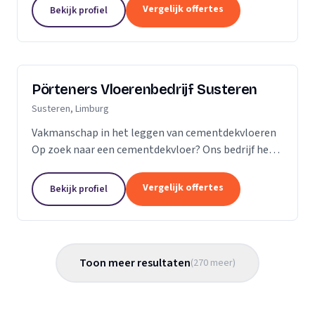
Vergelijk offertes
Bekijk profiel
Pörteners Vloerenbedrijf Susteren
Susteren, Limburg
Vakmanschap in het leggen van cementdekvloeren
Op zoek naar een cementdekvloer? Ons bedrijf heeft
op het gebied van cementdekvloeren, ruim 70 jaar
ervaring wat betreft woningbouw en utiliteitsbouw.
Vergelijk offertes
Bekijk profiel
Toon meer resultaten
(
270
meer
)