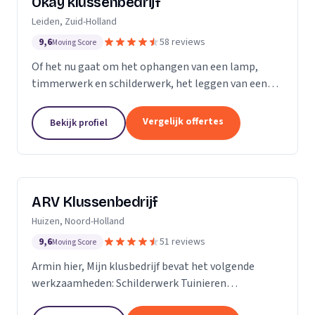
Okay klussenbedrijf
Leiden, Zuid-Holland
9,6
58 reviews
Moving Score
Of het nu gaat om het ophangen van een lamp,
timmerwerk en schilderwerk, het leggen van een
nieuwe vloer, een zwevend toilet plaatsen of de
renovatie en aanleggen van een nieuwe badkamer
Vergelijk offertes
Bekijk profiel
of...
ARV Klussenbedrijf
Huizen, Noord-Holland
9,6
51 reviews
Moving Score
Armin hier, Mijn klusbedrijf bevat het volgende
werkzaamheden: Schilderwerk Tuinieren
Timmerwerk En alle andere werkzaamheden in het