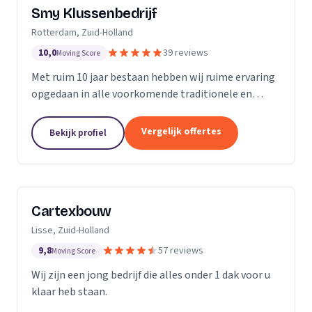
Smy Klussenbedrijf
Rotterdam, Zuid-Holland
10,0
39 reviews
Moving Score
Met ruim 10 jaar bestaan hebben wij ruime ervaring
opgedaan in alle voorkomende traditionele en
moderne stukadoorswerkzaamheden in de
particuliere en zakelijke bouwbranche.
Vergelijk offertes
Bekijk profiel
Cartexbouw
Lisse, Zuid-Holland
9,8
57 reviews
Moving Score
Wij zijn een jong bedrijf die alles onder 1 dak voor u
klaar heb staan.