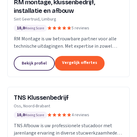
RM montage, klussenbedrijf,
installatie en afbouw
Sint Geertruid, Limburg
10,0
5 reviews
Moving Score
RM Montage is uw betrouwbare partner voor alle
technische uitdagingen. Met expertise in zowel
elektrotechniek als installatietechniek, bieden wij
een breed scala aan diensten aan. Van meterkasten
Vergelijk offertes
Bekijk profiel
en...
TNS Klussenbedrijf
Oss, Noord-Brabant
10,0
4 reviews
Moving Score
TNS Afbouw is uw professionele stucadoor met
jarenlange ervaring in diverse stucwerkzaamheden.