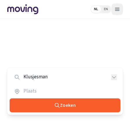
NL
EN
Home
/
Nederland
/
Klusjesmannen
Alle klusjesmannen in Nederland
Vergelijk de beste klusjesmannen in heel Nederland.
Zoeken