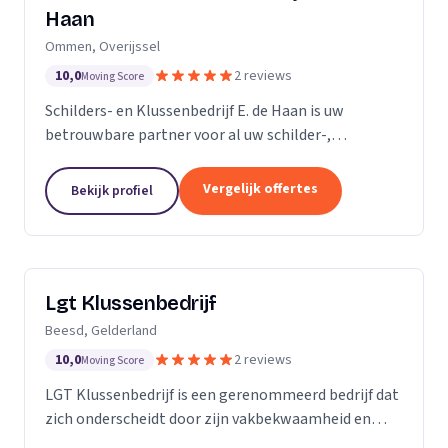
Haan
Ommen, Overijssel
10,0
2 reviews
Moving Score
Schilders- en Klussenbedrijf E. de Haan is uw
betrouwbare partner voor al uw schilder-,
behangwerk en kleinere klussen. Sinds de oprichting
in november 2007, hebben we ons onderscheiden
Vergelijk offertes
Bekijk profiel
door onze...
Lgt Klussenbedrijf
Beesd, Gelderland
10,0
2 reviews
Moving Score
LGT Klussenbedrijf is een gerenommeerd bedrijf dat
zich onderscheidt door zijn vakbekwaamheid en
toewijding aan kwaliteit. Wij zijn een team van