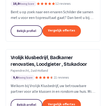
10,0
12 reviews
Moving Score
Bent u op zoek naar een ervaren Schilder die samen
met u voor een topresultaat gaat? Dan bent u bij
Saritas Klussenbedrijf aan het juiste adres
Persoonlijk contact en communicatie staat bij ons...
Vergelijk offertes
Bekijk profiel
Vrolijk klusbedrijf, Badkamer
renovaties, Loodgieter , Stukadoor
Papendrecht, Zuid-Holland
9,6
21 reviews
Moving Score
Welkom bij Vrolijk Klusbedrijf, uw betrouwbare
partner voor alle klussen in en rondom uw huis. Mijn
naam is George, een ervaren en flexibele klusser
met bijna 20 jaar ervaring in de bouwsector. Ik...
Vergelijk offertes
Bekijk profiel