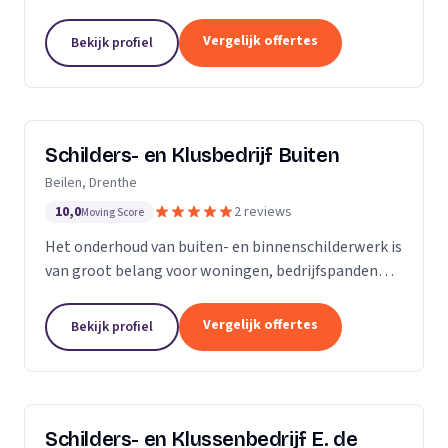
Onze stukadoren denken met u mee over
voorbereidingen, apparatuur, kleurkeuzes en andere
Vergelijk offertes
Bekijk profiel
details. Onze...
Schilders- en Klusbedrijf Buiten
Beilen, Drenthe
10,0
2 reviews
Moving Score
Het onderhoud van buiten- en binnenschilderwerk is
van groot belang voor woningen, bedrijfspanden
etc. Het werk moet er niet alleen netjes uitzien, het
heeft ook een beschermende functie tegen...
Vergelijk offertes
Bekijk profiel
Schilders- en Klussenbedrijf E. de