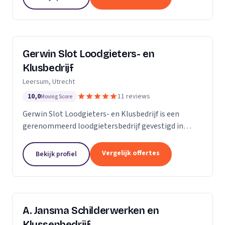
Gerwin Slot Loodgieters- en
Klusbedrijf
Leersum, Utrecht
10,0
11 reviews
Moving Score
Gerwin Slot Loodgieters- en Klusbedrijf is een
gerenommeerd loodgietersbedrijf gevestigd in
Leersum. Sinds onze oprichting in 2014, hebben we
ons onderscheiden door onze expertise en
Vergelijk offertes
Bekijk profiel
toewijding aan...
A. Jansma Schilderwerken en
Klussenbedrijf