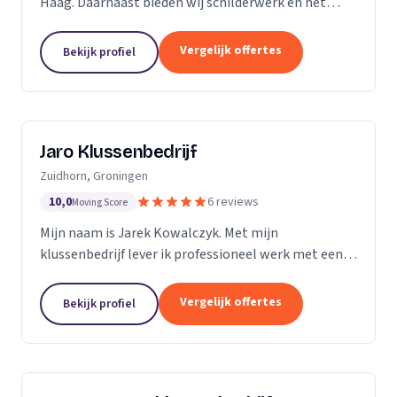
Haag. Daarnaast bieden wij schilderwerk en het
leggen van vloeren aan.
Vergelijk offertes
Bekijk profiel
Jaro Klussenbedrijf
Zuidhorn, Groningen
10,0
6 reviews
Moving Score
Mijn naam is Jarek Kowalczyk. Met mijn
klussenbedrijf lever ik professioneel werk met een
persoonlijke benadering. Alle klussen in en rond uw
woning of bedrijfspand binnen enkele dagen
Vergelijk offertes
Bekijk profiel
geregeld? Ik...