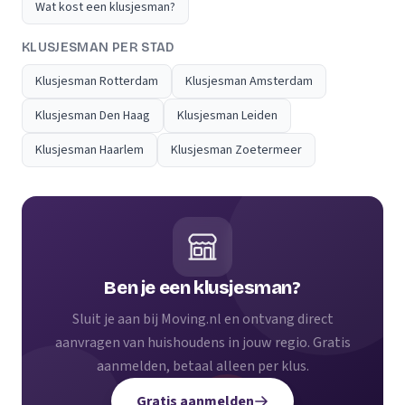
Wat kost een klusjesman?
KLUSJESMAN PER STAD
Klusjesman Rotterdam
Klusjesman Amsterdam
Klusjesman Den Haag
Klusjesman Leiden
Klusjesman Haarlem
Klusjesman Zoetermeer
Ben je een klusjesman?
Sluit je aan bij Moving.nl en ontvang direct
aanvragen van huishoudens in jouw regio. Gratis
aanmelden, betaal alleen per klus.
Gratis aanmelden