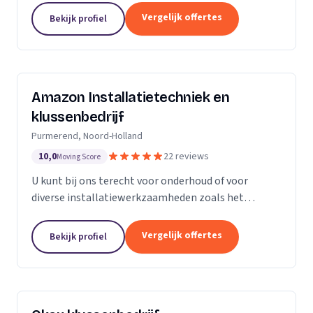
Vergelijk offertes
Bekijk profiel
Amazon Installatietechniek en
klussenbedrijf
Purmerend, Noord-Holland
10,0
22 reviews
Moving Score
U kunt bij ons terecht voor onderhoud of voor
diverse installatiewerkzaamheden zoals het
plaatsen of vervangen van o.a. uw cv ketel,
vloerverwarming, radiatoren, convectoren,
Vergelijk offertes
Bekijk profiel
leidingwerk, geisers,...