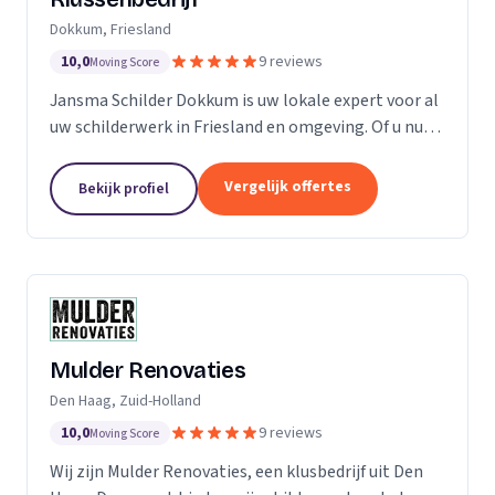
Dokkum, Friesland
10,0
9 reviews
Moving Score
Jansma Schilder Dokkum is uw lokale expert voor al
uw schilderwerk in Friesland en omgeving. Of u nu
een frisse kleur in uw slaapkamer wilt, of de kleuren
van de vorige bewoners van uw nieuwe huis...
Vergelijk offertes
Bekijk profiel
Mulder Renovaties
Den Haag, Zuid-Holland
10,0
9 reviews
Moving Score
Wij zijn Mulder Renovaties, een klusbedrijf uit Den