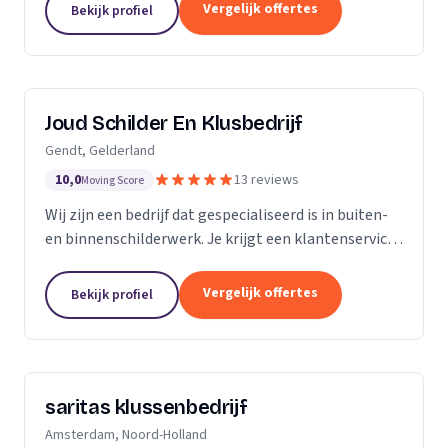
klusbedrijf.
Vergelijk offertes
Bekijk profiel
Joud Schilder En Klusbedrijf
Gendt, Gelderland
10,0
13 reviews
Moving Score
Wij zijn een bedrijf dat gespecialiseerd is in buiten-
en binnenschilderwerk. Je krijgt een klantenservice
van hoge kwaliteit. Alle producten die we gebruiken
zijn van topmerken om de hoogst...
Vergelijk offertes
Bekijk profiel
saritas klussenbedrijf
Amsterdam, Noord-Holland