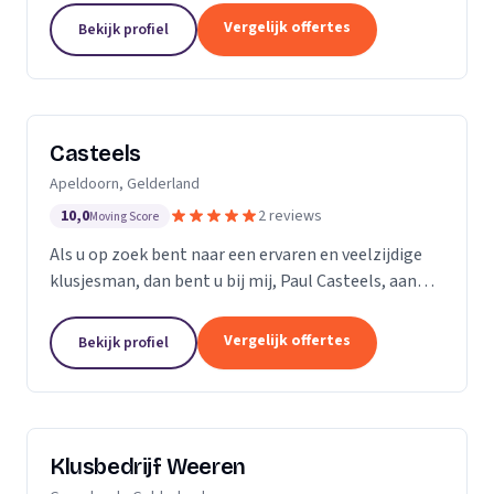
ervaren professionals die elk een specifieke taak...
Vergelijk offertes
Bekijk profiel
Casteels
Apeldoorn, Gelderland
10,0
2 reviews
Moving Score
Als u op zoek bent naar een ervaren en veelzijdige
klusjesman, dan bent u bij mij, Paul Casteels, aan
het juiste adres. Sinds 1998 run ik mijn eigen
klussenbedrijf en heb ik een breed scala aan...
Vergelijk offertes
Bekijk profiel
Klusbedrijf Weeren