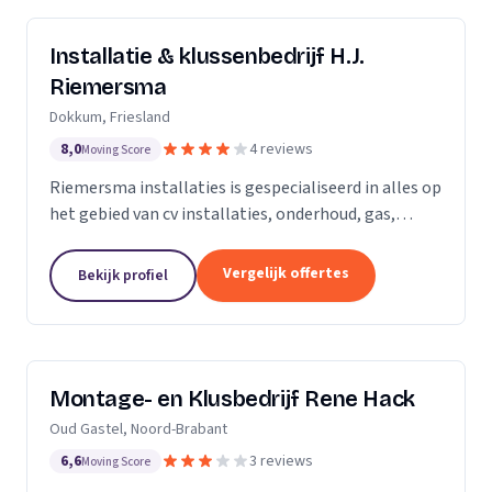
Installatie & klussenbedrijf H.J.
Riemersma
Dokkum, Friesland
8,0
4 reviews
Moving Score
Riemersma installaties is gespecialiseerd in alles op
het gebied van cv installaties, onderhoud, gas,
water, dakbedekking en zinkwerk. Tevens voor alle
kleine klussen, onderhoud en elektra.
Vergelijk offertes
Bekijk profiel
Montage- en Klusbedrijf Rene Hack
Oud Gastel, Noord-Brabant
6,6
3 reviews
Moving Score