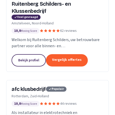
Ruitenberg Schilders- en
Klussenbedrijf
Veel gevraagd
Amstelveen, Noord-Holland
10,0
62 reviews
Moving Score
Welkom bij Ruitenberg Schilders, uw betrouwbare
partner voor alle binnen- en
buitenschilderwerkzaamheden. Sinds 1999 zijn wij
een gevestigde naam in de provincie Noord-Holland,
Vergelijk offertes
Bekijk profiel
met een bijzondere...
afc klusbedrijf
Populair
Rotterdam, Zuid-Holland
10,0
44 reviews
Moving Score
Als installateur in elektrotechniek en