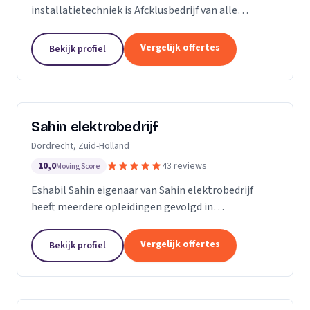
installatietechniek is Afcklusbedrijf van alle
markten thuis. Wij zijn met name actief in de
woningbouw, utiliteitsbouw. Op het gebied van
Vergelijk offertes
Bekijk profiel
ontwerpen en...
Sahin elektrobedrijf
Dordrecht, Zuid-Holland
10,0
43 reviews
Moving Score
Eshabil Sahin eigenaar van Sahin elektrobedrijf
heeft meerdere opleidingen gevolgd in
elektrotechniek. Na zijn scholing wist hij al wat hij
ging doen want onder andere zijn opa, vader en oom
Vergelijk offertes
Bekijk profiel
zijn...