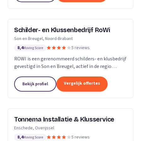
Schilder- en Klussenbedrijf RoWi
Son en Breugel, Noord-Brabant
8,4
5 reviews
Moving Score
ROWI is een gerenommeerd schilders- en klusbedrijf
gevestigd in Son en Breugel, actief in de regio
Eindhoven en Oost-Brabant. Met een breed scala
aan diensten, variërend van schilderwerk tot...
Vergelijk offertes
Bekijk profiel
Tonnema Installatie & Klusservice
Enschede, Overijssel
8,4
5 reviews
Moving Score