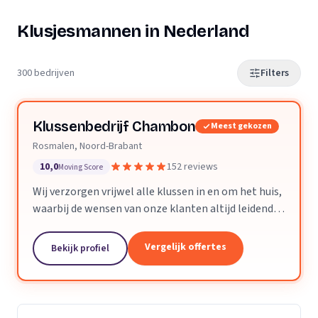
Klusjesmannen in Nederland
300 bedrijven
Filters
Klussenbedrijf Chambon
Meest gekozen
Rosmalen, Noord-Brabant
10,0
152 reviews
Moving Score
Wij verzorgen vrijwel alle klussen in en om het huis,
waarbij de wensen van onze klanten altijd leidend
zijn. Wij doen daarbij wat we beloven, afspraak is
afspraak. Dankzij ons vakmanschap en direct...
Vergelijk offertes
Bekijk profiel