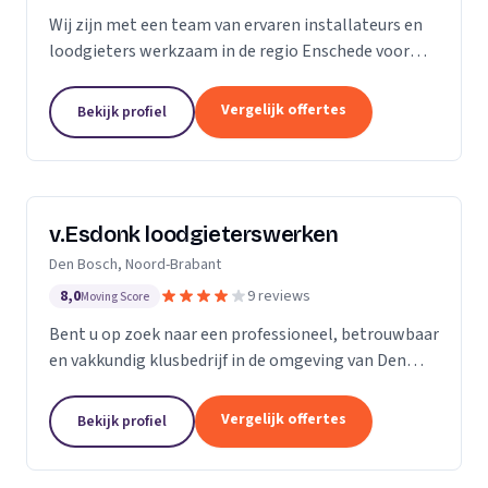
Wij zijn met een team van ervaren installateurs en
loodgieters werkzaam in de regio Enschede voor
zowel particulieren als bedrijven. Wij zijn
gespecialiseerd in de installatie van sanitair, gas-
Vergelijk offertes
Bekijk profiel
en...
v.Esdonk loodgieterswerken
Den Bosch, Noord-Brabant
8,0
9 reviews
Moving Score
Bent u op zoek naar een professioneel, betrouwbaar
en vakkundig klusbedrijf in de omgeving van Den
Bosch? Dan bent u bij ons aan het juiste adres. Voor
zowel particulieren als bedrijven kunnen wij...
Vergelijk offertes
Bekijk profiel