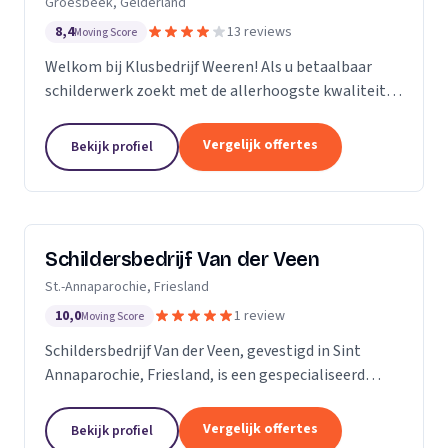
Groesbeek, Gelderland
8,4
13 reviews
Moving Score
Welkom bij Klusbedrijf Weeren! Als u betaalbaar
schilderwerk zoekt met de allerhoogste kwaliteit
bent u bij ons aan het juiste adres! Wij leveren
kwaliteit omdat schilderwerk onze passie is, dit
Vergelijk offertes
Bekijk profiel
ziet...
Schildersbedrijf Van der Veen
St.-Annaparochie, Friesland
10,0
1 review
Moving Score
Schildersbedrijf Van der Veen, gevestigd in Sint
Annaparochie, Friesland, is een gespecialiseerd
schildersbedrijf met een rijke geschiedenis die
teruggaat tot 2010. Wij zijn voortgekomen uit het...
Vergelijk offertes
Bekijk profiel