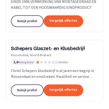
SINDS 1996 VERWERKING VAN MONTAGEDRAAD EN
KABEL TOT EEN HOOGWAARDIG EINDPRODUCT
Vergelijk offertes
Bekijk profiel
Schepers Glaszet- en Klusbedrijf
Roosendaal, Noord-Brabant
2,0
1 review
Moving Score
Christ Schepers klusbedrijf is al jaren een begrip in
Roosendaal en omstreken. Kwaliteit en service
staan bij ons hoog in het vaandel en dat betekent
grote tevredenheid onder onze klanten. Of het nu...
Vergelijk offertes
Bekijk profiel