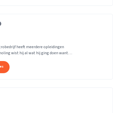
trobedrijf heeft meerdere opleidingen
holing wist hij al wat hij ging doen want
n...
tes