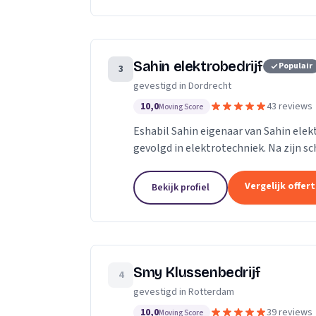
Sahin elektrobedrijf
Populair
3
gevestigd in Dordrecht
10,0
43 reviews
Moving Score
Eshabil Sahin eigenaar van Sahin elek
gevolgd in elektrotechniek. Na zijn sc
onder andere zijn opa, vader en oom zij
Vergelijk offer
Bekijk profiel
Smy Klussenbedrijf
4
gevestigd in Rotterdam
10,0
39 reviews
Moving Score