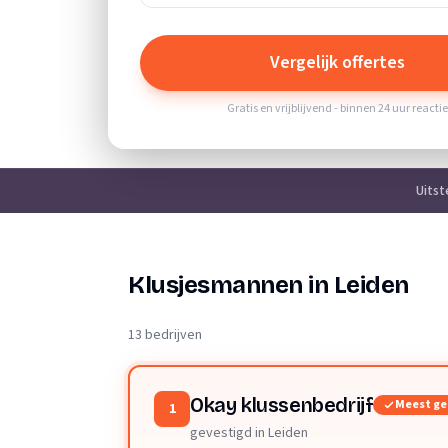
Vergelijk offertes
Gratis en vrijblijvend - binnen 24 uur reacti
Uits
Klusjesmannen in Leiden
13 bedrijven
Okay klussenbedrijf
Meest g
1
gevestigd in Leiden