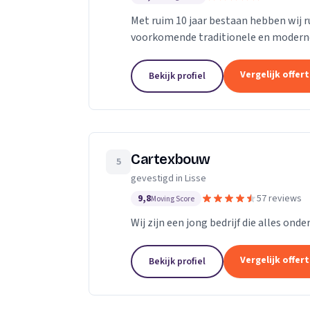
Met ruim 10 jaar bestaan hebben wij r
voorkomende traditionele en modern
particuliere en zakelijke bouwbranche
Vergelijk offer
Bekijk profiel
Cartexbouw
5
gevestigd in Lisse
9,8
57 reviews
Moving Score
Wij zijn een jong bedrijf die alles onde
Vergelijk offer
Bekijk profiel