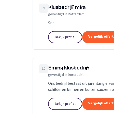
Klusbedrijf mira
9
gevestigd in Rotterdam
Snel
Vergelijk offer
Bekijk profiel
Emmy klusbedrijf
10
gevestigd in Dordrecht
Ons bedrijf bestaat uit jarenlang erva
schilderen binnen en buiten sauzen r
zijn pas tevreden als de klant tevreden
Vergelijk offer
Bekijk profiel