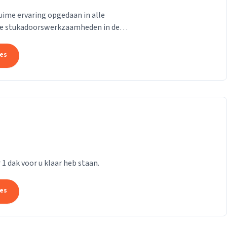
uime ervaring opgedaan in alle
e stukadoorswerkzaamheden in de
.
tes
r 1 dak voor u klaar heb staan.
tes