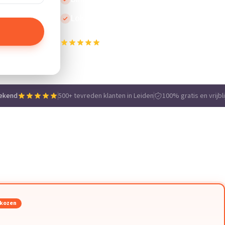
Lokale vakmensen
500+ tevreden klanten in Leiden
e
tekend
500+ tevreden klanten in Leiden
100% gratis en vrijbl
ekozen