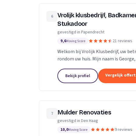
Vrolijk klusbedrijf, Badkame
6
Stukadoor
gevestigd in Papendrecht
9,6
21 reviews
Moving Score
Welkom bij Vrolijk Klusbedrijf, uw bet
rondom uw huis. Mijn naam is George, 
20 jaar ervaring in de bouwsector. Ik...
Vergelijk offer
Bekijk profiel
Mulder Renovaties
7
gevestigd in Den Haag
10,0
9 reviews
Moving Score