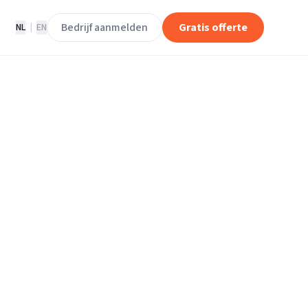
Bedrijf aanmelden
Gratis offerte
NL
|
EN
den - vergelijk
Ontvang gratis offertes, lees