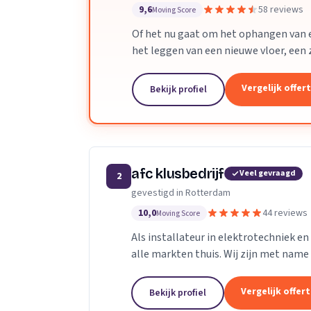
9,6
58 reviews
Moving Score
Of het nu gaat om het ophangen van 
het leggen van een nieuwe vloer, een 
aanleggen van een nieuwe badkamer of
Vergelijk offer
Bekijk profiel
afc klusbedrijf
Veel gevraagd
2
gevestigd in Rotterdam
10,0
44 reviews
Moving Score
Als installateur in elektrotechniek en 
alle markten thuis. Wij zijn met name
Op het gebied van ontwerpen en...
Vergelijk offer
Bekijk profiel