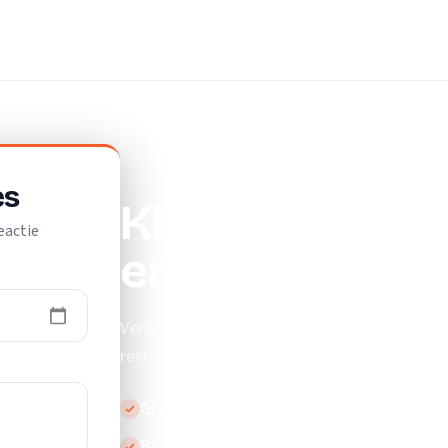
es
Klusjesman Lei
eactie
en bespaar
Vergelijk de beste klusjesmannen in Leiden. 
reviews en kies de klusjesman die bij je past.
Gratis en vrijblijvend
Binnen 24 uur reactie