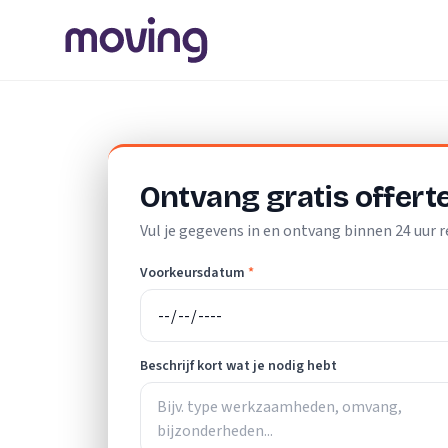
Home
/
Nederland
/
Zuid-Holland
/
Leiden
/
Klusjesman
Ontvang gratis offert
Vul je gegevens in en ontvang binnen 24 uur r
Voorkeursdatum
*
Beschrijf kort wat je nodig hebt