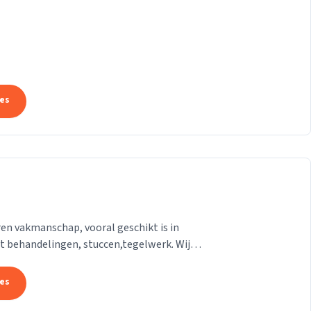
tes
ren vakmanschap, vooral geschikt is in
ot behandelingen, stuccen,tegelwerk. Wij
 is
tes