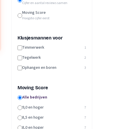
Cijfer en aantal reviews samen
Moving Score
Hoogste cijfer eerst
Klusjesmannen voor
Timmerwerk
1
Tegelwerk
2
Ophangen en boren
3
Moving Score
Alle bedrijven
9,0 en hoger
7
8,5 en hoger
7
8,0 en hoger
7