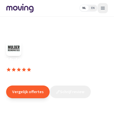
NL
EN
Home
/
Nederland
/
Zuid-Holland
/
Den
Haag
/
Klusjesman
/
Mulder Renovaties
Mulder Renovaties
10,0
(
9
reviews
)
/10
Den Haag
Vergelijk offertes
Schrijf review