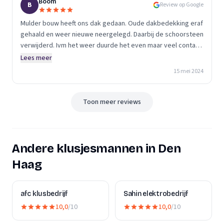
Boom
B
Review op Google
Mulder bouw heeft ons dak gedaan. Oude dakbedekking eraf
gehaald en weer nieuwe neergelegd. Daarbij de schoorsteen
verwijderd. Ivm het weer duurde het even maar veel contact
gehad en altijd vriendelijk te woord gestaan door Jeffrey.
Lees meer
Zouden hem zeker aanraden voor klussen 👍
15 mei 2024
Toon meer reviews
Andere klusjesmannen in Den
Haag
afc klusbedrijf
Sahin elektrobedrijf
10,0
/10
10,0
/10