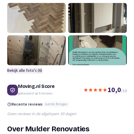
Bekijk alle foto's (
6
)
Moving.nl Score
10,0
/10
gebaseerd op
9
reviews
Recente reviews
laatste 30 dagen
Geen reviews in de afgelopen 30 dagen
Over Mulder Renovaties