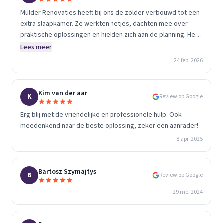
Mulder Renovaties heeft bij ons de zolder verbouwd tot een
extra slaapkamer. Ze werkten netjes, dachten mee over
praktische oplossingen en hielden zich aan de planning. Het
resultaat is precies zoals we hoopten.
Lees meer
24 feb. 2026
Kim van der aar
K
Review op Google
Erg blij met de vriendelijke en professionele hulp. Ook
meedenkend naar de beste oplossing, zeker een aanrader!
8 apr. 2025
Bartosz Szymajtys
B
Review op Google
29 mei 2024