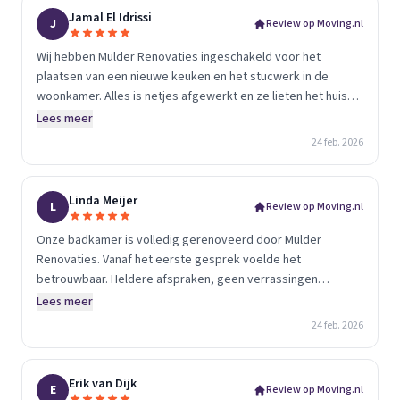
Jamal El Idrissi
J
Review op Moving.nl
Wij hebben Mulder Renovaties ingeschakeld voor het
plaatsen van een nieuwe keuken en het stucwerk in de
woonkamer. Alles is netjes afgewerkt en ze lieten het huis
schoon achter. Goede communicatie en gewoon goed
Lees meer
vakwerk.
24 feb. 2026
Linda Meijer
L
Review op Moving.nl
Onze badkamer is volledig gerenoveerd door Mulder
Renovaties. Vanaf het eerste gesprek voelde het
betrouwbaar. Heldere afspraken, geen verrassingen
achteraf en strak tegelwerk. We zijn er elke dag blij mee.
Lees meer
24 feb. 2026
Erik van Dijk
E
Review op Moving.nl