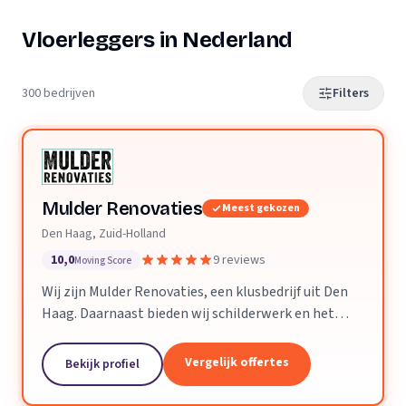
Vloerleggers in Nederland
300 bedrijven
Filters
Mulder Renovaties
Meest gekozen
Den Haag, Zuid-Holland
10,0
9 reviews
Moving Score
Wij zijn Mulder Renovaties, een klusbedrijf uit Den
Haag. Daarnaast bieden wij schilderwerk en het
leggen van vloeren aan.
Vergelijk offertes
Bekijk profiel