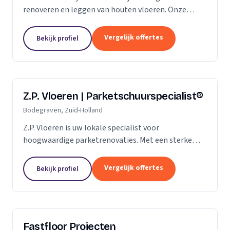
renoveren en leggen van houten vloeren. Onze
klanten vertrouwen ons op de kwaliteit die wij al
jaren leveren. Of het gaat om een nieuwe vloer of
Vergelijk offertes
Bekijk profiel
een...
Z.P. Vloeren | Parketschuurspecialist®
Bodegraven, Zuid-Holland
Z.P. Vloeren is uw lokale specialist voor
hoogwaardige parketrenovaties. Met een sterke
aanwezigheid in de regio's Zoetermeer, Alphen aan
den Rijn en Gouda, bieden we onze diensten aan
Vergelijk offertes
Bekijk profiel
zowel...
Fastfloor Projecten