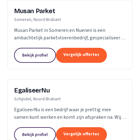
Musan Parket
Someren, Noord-Brabant
Musan Parket in Someren en Nuenen is een
ambachtelijk parketvloerenbedrijf, gespecialiseerd
in het verwerken van traditionele parketvloeren en
het adres bij uitstek voor de renovatie van
Vergelijk offertes
Bekijk profiel
bestaande...
EgaliseerNu
Schijndel, Noord-Brabant
EgaliseerNu is een bedrijf waar je prettig mee
samen kunt werken en komt zijn afspraken na. Wij
zijn pas tevreden als de vloer er strak en netjes
uitziet.
Vergelijk offertes
Bekijk profiel