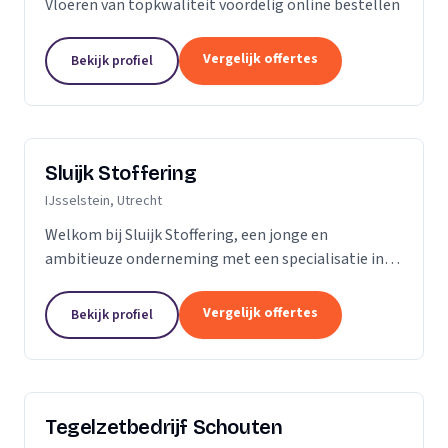
Vloeren van topkwaliteit voordelig online bestellen
Vergelijk offertes
Bekijk profiel
Sluijk Stoffering
IJsselstein, Utrecht
Welkom bij Sluijk Stoffering, een jonge en
ambitieuze onderneming met een specialisatie in
vloer- en trapbekleding en raamdecoratie. Met trots
kunnen we zeggen dat we al 20 jaar onze expertise...
Vergelijk offertes
Bekijk profiel
Tegelzetbedrijf Schouten