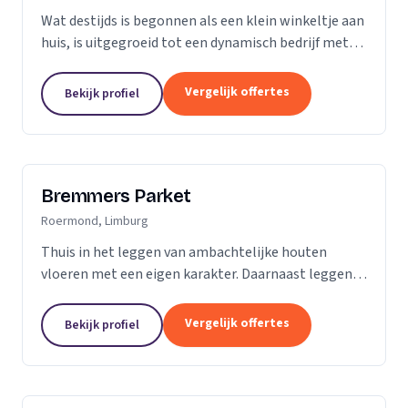
Wat destijds is begonnen als een klein winkeltje aan
huis, is uitgegroeid tot een dynamisch bedrijf met
een ruime showroom om de hedendaagse stijlen en
mogelijkheden op het gebied van parket, kurk en...
Vergelijk offertes
Bekijk profiel
Bremmers Parket
Roermond, Limburg
Thuis in het leggen van ambachtelijke houten
vloeren met een eigen karakter. Daarnaast leggen
wij ook verouderde vloeren, lamelparket, diverse
soorten laminaat en PVC vloeren. Heeft u al een...
Vergelijk offertes
Bekijk profiel