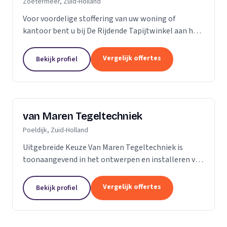
Zoetermeer, Zuid-Holland
Voor voordelige stoffering van uw woning of
kantoor bent u bij De Rijdende Tapijtwinkel aan het
juiste adres. Wij bezoeken u op uw locatie of bij u
thuis met ons uitgebreide 'up to date' collectie...
Vergelijk offertes
Bekijk profiel
van Maren Tegeltechniek
Poeldijk, Zuid-Holland
Uitgebreide Keuze Van Maren Tegeltechniek is
toonaangevend in het ontwerpen en installeren van
schitterende badkamers, toiletten en keukens voor
een aantrekkelijke prijs. Bij ons treft u een...
Vergelijk offertes
Bekijk profiel