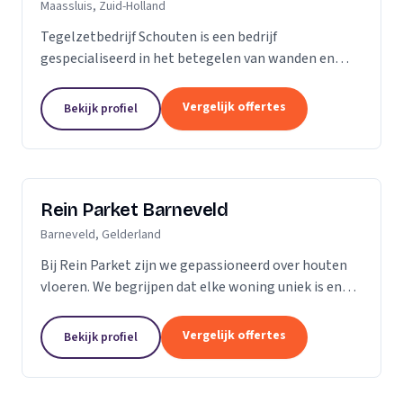
Maassluis, Zuid-Holland
Tegelzetbedrijf Schouten is een bedrijf
gespecialiseerd in het betegelen van wanden en
vloeren. Wij voeren opdrachten uit voor zowel
bedrijven als particulieren. Nieuwbouw- of
Vergelijk offertes
Bekijk profiel
renovatieprojecten,...
Rein Parket Barneveld
Barneveld, Gelderland
Bij Rein Parket zijn we gepassioneerd over houten
vloeren. We begrijpen dat elke woning uniek is en
streven ernaar om de perfecte vloer te leveren die
past bij uw stijl en behoeften. Of u nu op zoek...
Vergelijk offertes
Bekijk profiel