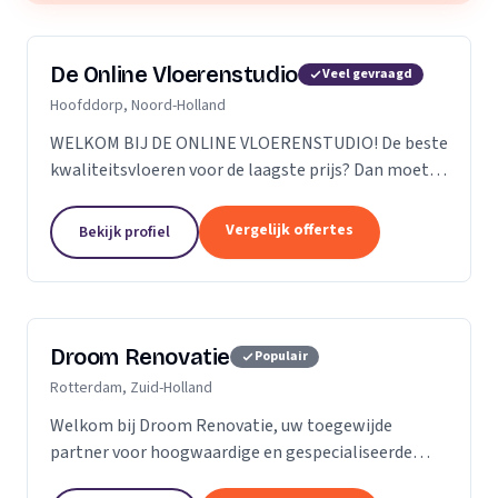
De Online Vloerenstudio
Veel gevraagd
Hoofddorp, Noord-Holland
WELKOM BIJ DE ONLINE VLOERENSTUDIO! De beste
kwaliteitsvloeren voor de laagste prijs? Dan moet u
bij de Online Vloerenstudio zijn. U kunt diverse
soorten parketvloeren en laminaat online
Vergelijk offertes
Bekijk profiel
bestellen...
Droom Renovatie
Populair
Rotterdam, Zuid-Holland
Welkom bij Droom Renovatie, uw toegewijde
partner voor hoogwaardige en gespecialiseerde
kluswerkzaamheden. Wij begrijpen dat uw huis meer