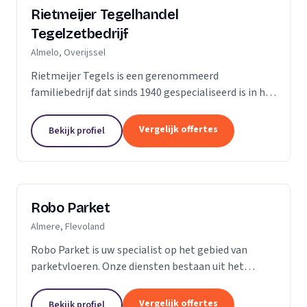
Rietmeijer Tegelhandel
Tegelzetbedrijf
Almelo, Overijssel
Rietmeijer Tegels is een gerenommeerd
familiebedrijf dat sinds 1940 gespecialiseerd is in het
leveren en aanbrengen van allerlei soorten tegels.
Met een rijke geschiedenis en een passie voor...
Vergelijk offertes
Bekijk profiel
Robo Parket
Almere, Flevoland
Robo Parket is uw specialist op het gebied van
parketvloeren. Onze diensten bestaan uit het
leggen, onderhouden en repareren van
parketvloeren. Voor ons is elke parketvloer uniek en
Vergelijk offertes
Bekijk profiel