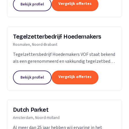
is dan slechts een plek; het is een weerspiegeling
Vergelijk offertes
Bekijk profiel
van uw...
Tegelzetterbedrijf Hoedemakers
Rosmalen, Noord-Brabant
Tegelzettersbedrijf Hoedemakers VOF staat bekend
als een gerenommeerd en vakkundig tegelzetbedrijf
op het gebied van alle keramische wand- en
vloertegels en diverse soorten natuursteen. Grotere
Vergelijk offertes
Bekijk profiel
of...
Dutch Parket
Amsterdam, Noord-Holland
Al meer dan 25 jaar hebben wij ervaring in het