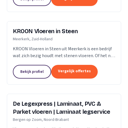
verdient daarom...
KROON Vloeren in Steen
Meerkerk, Zuid-Holland
KROON Vloeren in Steen uit Meerkerk is een bedrijf
wat zich bezig houdt met stenen vloeren. Of het nu
gaat om advisering, levering, plaatsing door ervaren
tegelzetters, vloerverwarming, onderhoud,...
Vergelijk offertes
Bekijk profiel
De Legexpress | Laminaat, PVC &
Parket vloeren | Laminaat legservice
Bergen op Zoom, Noord-Brabant