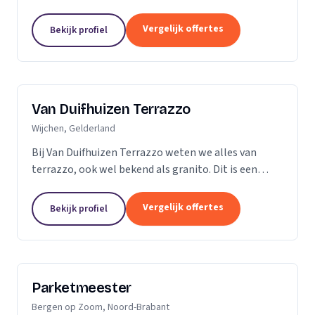
vader en al snel ging ik mee de vloer op. Dit is dan
ook de reden dat ik besloot zelf...
Vergelijk offertes
Bekijk profiel
Van Duifhuizen Terrazzo
Wijchen, Gelderland
Bij Van Duifhuizen Terrazzo weten we alles van
terrazzo, ook wel bekend als granito. Dit is een
mengsel van cement en gebroken marmer. Terrazzo
is in principe te produceren in elke vorm....
Vergelijk offertes
Bekijk profiel
Parketmeester
Bergen op Zoom, Noord-Brabant