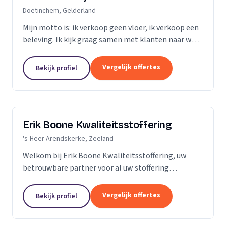
Doetinchem, Gelderland
Mijn motto is: ik verkoop geen vloer, ik verkoop een
beleving. Ik kijk graag samen met klanten naar wat
het beste bij hen en hun ruimte past. Zij praten, ik
luister. Niet de stalen of onze showroom,...
Vergelijk offertes
Bekijk profiel
Erik Boone Kwaliteitsstoffering
's-Heer Arendskerke, Zeeland
Welkom bij Erik Boone Kwaliteitsstoffering, uw
betrouwbare partner voor al uw stoffering
behoeften. Als zelfstandige onderneming zijn we
gespecialiseerd in de stoffering van vloeren en alle
Vergelijk offertes
Bekijk profiel
soorten...