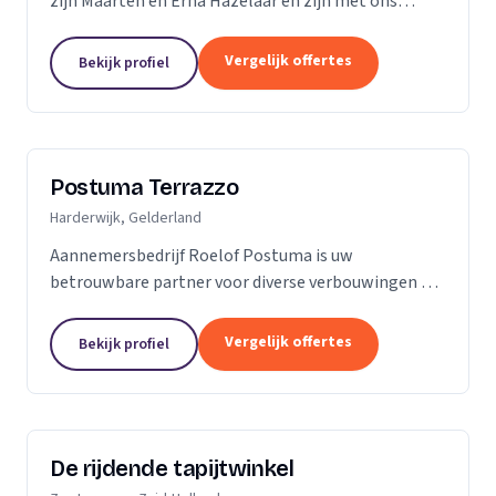
zijn Maarten en Erna Hazelaar en zijn met ons
familiebedrijf al jaren bij Parketmeester
aangesloten, omdat deze organisatie staat voor
Vergelijk offertes
Bekijk profiel
zelfstandige...
Postuma Terrazzo
Harderwijk, Gelderland
Aannemersbedrijf Roelof Postuma is uw
betrouwbare partner voor diverse verbouwingen en
timmerwerken in en rond uw huis. Of het nu gaat
om het verbouwen van badkamers, het plaatsen van
Vergelijk offertes
Bekijk profiel
dakkapellen,...
De rijdende tapijtwinkel