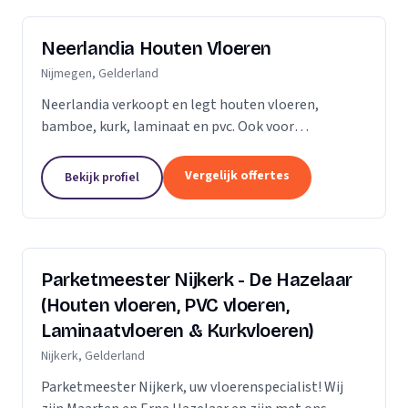
Neerlandia Houten Vloeren
Nijmegen, Gelderland
Neerlandia verkoopt en legt houten vloeren,
bamboe, kurk, laminaat en pvc. Ook voor
onderhoud, schuren, renovatie en trapbekleding
kunt u bij ons terecht! Neerlandia is een
Vergelijk offertes
Bekijk profiel
familiebedrijf in Nijmegen...
Parketmeester Nijkerk - De Hazelaar
(Houten vloeren, PVC vloeren,
Laminaatvloeren & Kurkvloeren)
Nijkerk, Gelderland
Parketmeester Nijkerk, uw vloerenspecialist! Wij