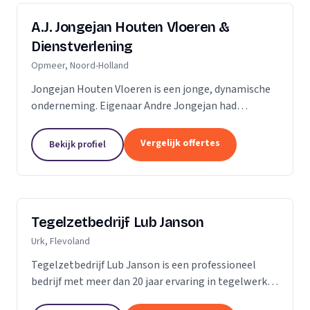
A.J. Jongejan Houten Vloeren &
Dienstverlening
Opmeer, Noord-Holland
Jongejan Houten Vloeren is een jonge, dynamische
onderneming. Eigenaar Andre Jongejan had
jarenlange ervaring in de parket- en
timmerbranche, toen hij in 2004 met zijn eigen
Vergelijk offertes
Bekijk profiel
bedrijf van start ging....
Tegelzetbedrijf Lub Janson
Urk, Flevoland
Tegelzetbedrijf Lub Janson is een professioneel
bedrijf met meer dan 20 jaar ervaring in tegelwerk.
Specialist in vloeren- en wandtegels.