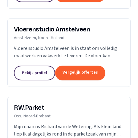
Vloerenstudio Amstelveen
Amstelveen, Noord-Holland
Vloerenstudio Amstelveen is in staat om volledig
maatwerk en vakwerk te leveren. De vloer kan
geheel naar uw wens gemaakt worden als het gaat
om type materiaal, kleur, afmeting of uitstraling.
Vergelijk offertes
Bekijk profiel
Geen...
RW.Parket
Oss, Noord-Brabant
Mijn naam is Richard van de Wetering. Als klein kind
liep ik al dagelijks rond in de parketzaak van mijn