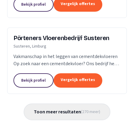
Vergelijk offertes
Bekijk profiel
Pörteners Vloerenbedrijf Susteren
Susteren, Limburg
Vakmanschap in het leggen van cementdekvloeren
Op zoek naar een cementdekvloer? Ons bedrijf heeft
op het gebied van cementdekvloeren, ruim 70 jaar
ervaring wat betreft woningbouw en utiliteitsbouw.
Vergelijk offertes
Bekijk profiel
Toon meer resultaten
(
270
meer
)