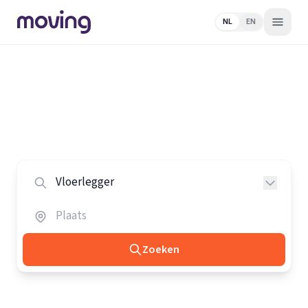
NL
EN
Home
/
Nederland
/
Vloerleggers
Alle vloerleggers in Nederland
Vergelijk de beste vloerleggers in heel Nederland.
Zoeken