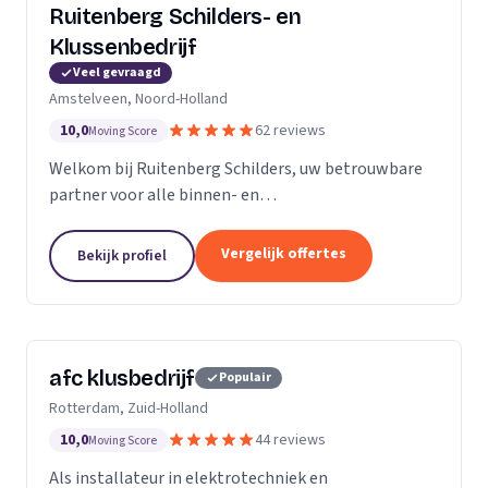
Ruitenberg Schilders- en
Klussenbedrijf
Veel gevraagd
Amstelveen, Noord-Holland
10,0
62 reviews
Moving Score
Welkom bij Ruitenberg Schilders, uw betrouwbare
partner voor alle binnen- en
buitenschilderwerkzaamheden. Sinds 1999 zijn wij
een gevestigde naam in de provincie Noord-Holland,
Vergelijk offertes
Bekijk profiel
met een bijzondere...
afc klusbedrijf
Populair
Rotterdam, Zuid-Holland
10,0
44 reviews
Moving Score
Als installateur in elektrotechniek en