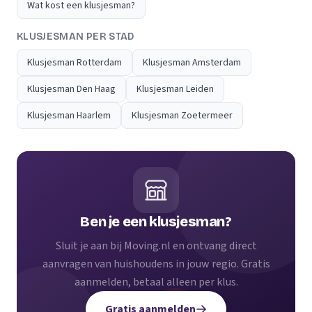
Wat kost een klusjesman?
KLUSJESMAN PER STAD
Klusjesman Rotterdam
Klusjesman Amsterdam
Klusjesman Den Haag
Klusjesman Leiden
Klusjesman Haarlem
Klusjesman Zoetermeer
Ben je een klusjesman?
Sluit je aan bij Moving.nl en ontvang direct
aanvragen van huishoudens in jouw regio. Gratis
aanmelden, betaal alleen per klus.
Gratis aanmelden