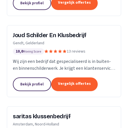
klusbedrijf.
Vergelijk offertes
Bekijk profiel
Joud Schilder En Klusbedrijf
Gendt, Gelderland
10,0
13 reviews
Moving Score
Wij zijn een bedrijf dat gespecialiseerd is in buiten-
en binnenschilderwerk. Je krijgt een klantenservice
van hoge kwaliteit. Alle producten die we gebruiken
zijn van topmerken om de hoogst...
Vergelijk offertes
Bekijk profiel
saritas klussenbedrijf
Amsterdam, Noord-Holland