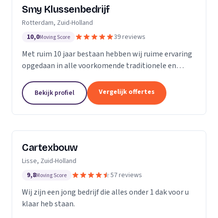
Smy Klussenbedrijf
Rotterdam, Zuid-Holland
10,0
39 reviews
Moving Score
Met ruim 10 jaar bestaan hebben wij ruime ervaring
opgedaan in alle voorkomende traditionele en
moderne stukadoorswerkzaamheden in de
particuliere en zakelijke bouwbranche.
Vergelijk offertes
Bekijk profiel
Cartexbouw
Lisse, Zuid-Holland
9,8
57 reviews
Moving Score
Wij zijn een jong bedrijf die alles onder 1 dak voor u
klaar heb staan.