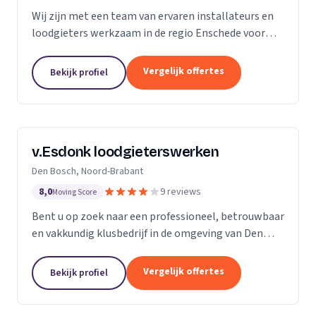
Wij zijn met een team van ervaren installateurs en
loodgieters werkzaam in de regio Enschede voor
zowel particulieren als bedrijven. Wij zijn
gespecialiseerd in de installatie van sanitair, gas-
Vergelijk offertes
Bekijk profiel
en...
v.Esdonk loodgieterswerken
Den Bosch, Noord-Brabant
8,0
9 reviews
Moving Score
Bent u op zoek naar een professioneel, betrouwbaar
en vakkundig klusbedrijf in de omgeving van Den
Bosch? Dan bent u bij ons aan het juiste adres. Voor
zowel particulieren als bedrijven kunnen wij...
Vergelijk offertes
Bekijk profiel