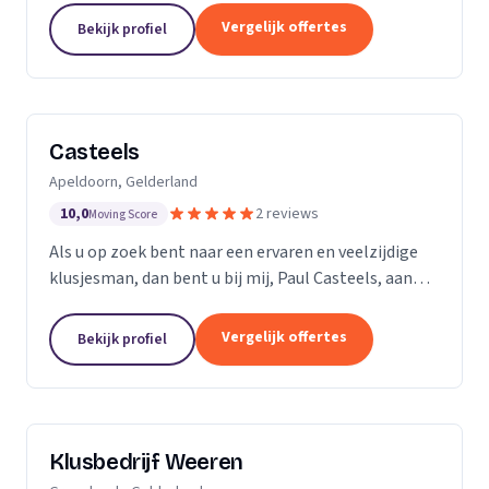
ervaren professionals die elk een specifieke taak...
Vergelijk offertes
Bekijk profiel
Casteels
Apeldoorn, Gelderland
10,0
2 reviews
Moving Score
Als u op zoek bent naar een ervaren en veelzijdige
klusjesman, dan bent u bij mij, Paul Casteels, aan
het juiste adres. Sinds 1998 run ik mijn eigen
klussenbedrijf en heb ik een breed scala aan...
Vergelijk offertes
Bekijk profiel
Klusbedrijf Weeren