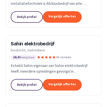
installatietechniek is Afcklusbedrijf van alle
markten thuis. Wij zijn met name actief in de
woningbouw, utiliteitsbouw. Op het gebied van
Vergelijk offertes
Bekijk profiel
ontwerpen en...
Sahin elektrobedrijf
Dordrecht, Zuid-Holland
10,0
43 reviews
Moving Score
Eshabil Sahin eigenaar van Sahin elektrobedrijf
heeft meerdere opleidingen gevolgd in
elektrotechniek. Na zijn scholing wist hij al wat hij
ging doen want onder andere zijn opa, vader en oom
Vergelijk offertes
Bekijk profiel
zijn...