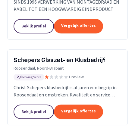
SINDS 1996 VERWERKING VAN MONTAGEDRAAD EN
KABEL TOT EEN HOOGWAARDIG EINDPRODUCT
Vergelijk offertes
Bekijk profiel
Schepers Glaszet- en Klusbedrijf
Roosendaal, Noord-Brabant
2,0
1 review
Moving Score
Christ Schepers klusbedrijf is al jaren een begrip in
Roosendaal en omstreken. Kwaliteit en service
staan bij ons hoog in het vaandel en dat betekent
grote tevredenheid onder onze klanten. Of het nu...
Vergelijk offertes
Bekijk profiel