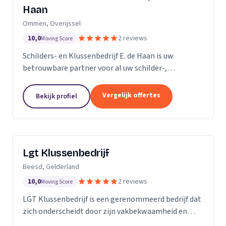
Haan
Ommen, Overijssel
10,0
2 reviews
Moving Score
Schilders- en Klussenbedrijf E. de Haan is uw
betrouwbare partner voor al uw schilder-,
behangwerk en kleinere klussen. Sinds de oprichting
in november 2007, hebben we ons onderscheiden
Vergelijk offertes
Bekijk profiel
door onze...
Lgt Klussenbedrijf
Beesd, Gelderland
10,0
2 reviews
Moving Score
LGT Klussenbedrijf is een gerenommeerd bedrijf dat
zich onderscheidt door zijn vakbekwaamheid en
toewijding aan kwaliteit. Wij zijn een team van