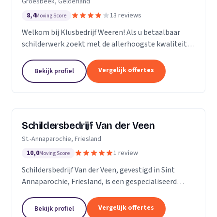
Groesbeek, Gelderland
8,4
13 reviews
Moving Score
Welkom bij Klusbedrijf Weeren! Als u betaalbaar
schilderwerk zoekt met de allerhoogste kwaliteit
bent u bij ons aan het juiste adres! Wij leveren
kwaliteit omdat schilderwerk onze passie is, dit
Vergelijk offertes
Bekijk profiel
ziet...
Schildersbedrijf Van der Veen
St.-Annaparochie, Friesland
10,0
1 review
Moving Score
Schildersbedrijf Van der Veen, gevestigd in Sint
Annaparochie, Friesland, is een gespecialiseerd
schildersbedrijf met een rijke geschiedenis die
teruggaat tot 2010. Wij zijn voortgekomen uit het...
Vergelijk offertes
Bekijk profiel