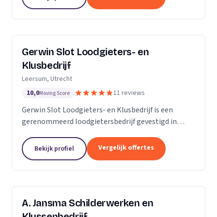
Gerwin Slot Loodgieters- en
Klusbedrijf
Leersum, Utrecht
10,0
11 reviews
Moving Score
Gerwin Slot Loodgieters- en Klusbedrijf is een
gerenommeerd loodgietersbedrijf gevestigd in
Leersum. Sinds onze oprichting in 2014, hebben we
ons onderscheiden door onze expertise en
Vergelijk offertes
Bekijk profiel
toewijding aan...
A. Jansma Schilderwerken en
Klussenbedrijf