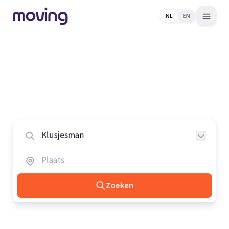
NL
EN
Home
/
Nederland
/
Klusjesmannen
Alle klusjesmannen in Nederland
Vergelijk de beste klusjesmannen in heel Nederland.
Zoeken