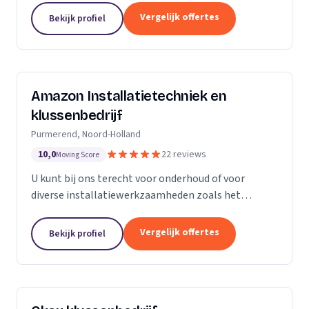
Vergelijk offertes
Bekijk profiel
Amazon Installatietechniek en
klussenbedrijf
Purmerend, Noord-Holland
10,0
22 reviews
Moving Score
U kunt bij ons terecht voor onderhoud of voor
diverse installatiewerkzaamheden zoals het
plaatsen of vervangen van o.a. uw cv ketel,
vloerverwarming, radiatoren, convectoren,
Vergelijk offertes
Bekijk profiel
leidingwerk, geisers,...