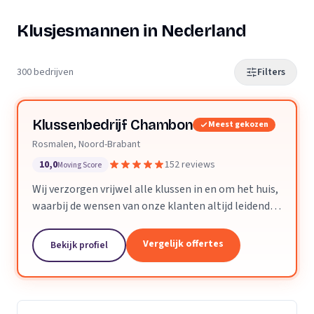
Klusjesmannen in Nederland
300 bedrijven
Filters
Klussenbedrijf Chambon
Meest gekozen
Rosmalen, Noord-Brabant
10,0
152 reviews
Moving Score
Wij verzorgen vrijwel alle klussen in en om het huis,
waarbij de wensen van onze klanten altijd leidend
zijn. Wij doen daarbij wat we beloven, afspraak is
afspraak. Dankzij ons vakmanschap en direct...
Vergelijk offertes
Bekijk profiel