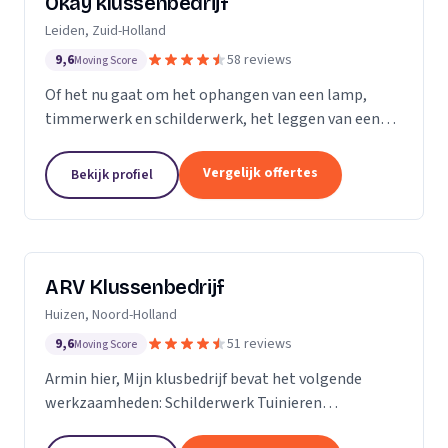
Okay klussenbedrijf
Leiden, Zuid-Holland
9,6
58 reviews
Moving Score
Of het nu gaat om het ophangen van een lamp,
timmerwerk en schilderwerk, het leggen van een
nieuwe vloer, een zwevend toilet plaatsen of de
renovatie en aanleggen van een nieuwe badkamer
Vergelijk offertes
Bekijk profiel
of...
ARV Klussenbedrijf
Huizen, Noord-Holland
9,6
51 reviews
Moving Score
Armin hier, Mijn klusbedrijf bevat het volgende
werkzaamheden: Schilderwerk Tuinieren
Timmerwerk En alle andere werkzaamheden in het