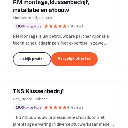
RM montage, klussenbedrijf,
installatie en afbouw
Sint Geertruid, Limburg
10,0
5 reviews
Moving Score
RM Montage is uw betrouwbare partner voor alle
technische uitdagingen. Met expertise in zowel
elektrotechniek als installatietechniek, bieden wij
een breed scala aan diensten aan. Van meterkasten
Vergelijk offertes
Bekijk profiel
en...
TNS Klussenbedrijf
Oss, Noord-Brabant
10,0
4 reviews
Moving Score
TNS Afbouw is uw professionele stucadoor met
jarenlange ervaring in diverse stucwerkzaamheden.