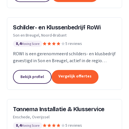
Schilder- en Klussenbedrijf RoWi
Son en Breugel, Noord-Brabant
8,4
5 reviews
Moving Score
ROWI is een gerenommeerd schilders- en klusbedrijf
gevestigd in Son en Breugel, actief in de regio
Eindhoven en Oost-Brabant. Met een breed scala
aan diensten, variërend van schilderwerk tot...
Vergelijk offertes
Bekijk profiel
Tonnema Installatie & Klusservice
Enschede, Overijssel
8,4
5 reviews
Moving Score