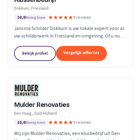
Dokkum, Friesland
10,0
9 reviews
Moving Score
Jansma Schilder Dokkum is uw lokale expert voor al
uw schilderwerk in Friesland en omgeving. Of u nu
een frisse kleur in uw slaapkamer wilt, of de kleuren
van de vorige bewoners van uw nieuwe huis...
Vergelijk offertes
Bekijk profiel
Mulder Renovaties
Den Haag, Zuid-Holland
10,0
9 reviews
Moving Score
Wij zijn Mulder Renovaties, een klusbedrijf uit Den