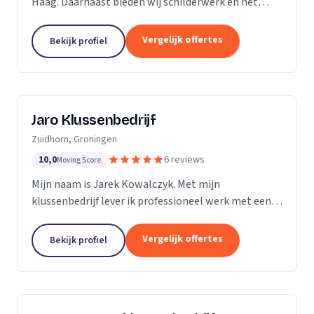
Haag. Daarnaast bieden wij schilderwerk en het
leggen van vloeren aan.
Vergelijk offertes
Bekijk profiel
Jaro Klussenbedrijf
Zuidhorn, Groningen
10,0
6 reviews
Moving Score
Mijn naam is Jarek Kowalczyk. Met mijn
klussenbedrijf lever ik professioneel werk met een
persoonlijke benadering. Alle klussen in en rond uw
woning of bedrijfspand binnen enkele dagen
Vergelijk offertes
Bekijk profiel
geregeld? Ik...