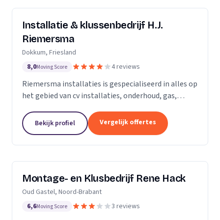
Installatie & klussenbedrijf H.J.
Riemersma
Dokkum, Friesland
8,0
4 reviews
Moving Score
Riemersma installaties is gespecialiseerd in alles op
het gebied van cv installaties, onderhoud, gas,
water, dakbedekking en zinkwerk. Tevens voor alle
kleine klussen, onderhoud en elektra.
Vergelijk offertes
Bekijk profiel
Montage- en Klusbedrijf Rene Hack
Oud Gastel, Noord-Brabant
6,6
3 reviews
Moving Score