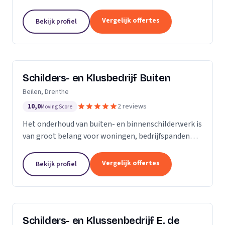
Onze stukadoren denken met u mee over
voorbereidingen, apparatuur, kleurkeuzes en andere
Vergelijk offertes
Bekijk profiel
details. Onze...
Schilders- en Klusbedrijf Buiten
Beilen, Drenthe
10,0
2 reviews
Moving Score
Het onderhoud van buiten- en binnenschilderwerk is
van groot belang voor woningen, bedrijfspanden
etc. Het werk moet er niet alleen netjes uitzien, het
heeft ook een beschermende functie tegen...
Vergelijk offertes
Bekijk profiel
Schilders- en Klussenbedrijf E. de