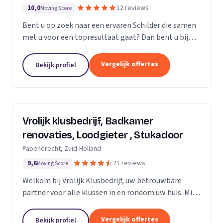
10,0
12 reviews
Moving Score
Bent u op zoek naar een ervaren Schilder die samen
met u voor een topresultaat gaat? Dan bent u bij
Saritas Klussenbedrijf aan het juiste adres
Persoonlijk contact en communicatie staat bij ons...
Vergelijk offertes
Bekijk profiel
Vrolijk klusbedrijf, Badkamer
renovaties, Loodgieter , Stukadoor
Papendrecht, Zuid-Holland
9,6
21 reviews
Moving Score
Welkom bij Vrolijk Klusbedrijf, uw betrouwbare
partner voor alle klussen in en rondom uw huis. Mijn
naam is George, een ervaren en flexibele klusser
met bijna 20 jaar ervaring in de bouwsector. Ik...
Vergelijk offertes
Bekijk profiel