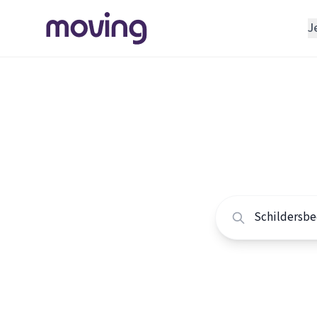
J
REGELEN
Verhuisbedrijf
Home
/
Nederland
/
Opslagruimte
Alle sch
INRICHTEN
Schoonmaakbedrijf
Vergelijk de beste 
Klusjesman
Loodgieter
Slotenmaker
TOOLS BIJ VERHUIZEN