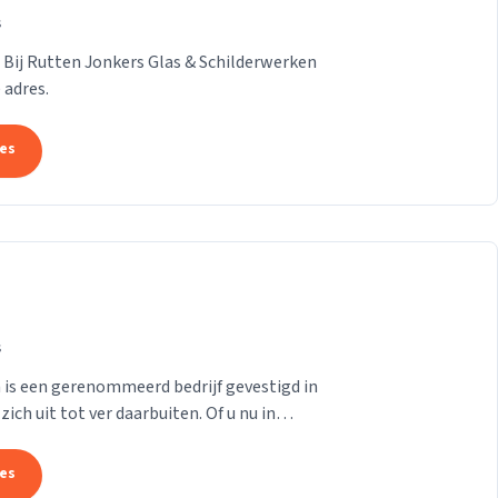
s
 Bij Rutten Jonkers Glas & Schilderwerken
 adres.
tes
s
is een gerenommeerd bedrijf gevestigd in
ch uit tot ver daarbuiten. Of u nu in
elders...
tes