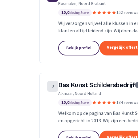
Rosmalen, Noord-Brabant
10,0
152 review
Moving Score
Wij verzorgen vrijwel alle klussen in 
klanten altijd leidend zijn. Wij doen d
Dankzij ons vakmanschap en direct...
Vergelijk offer
Bekijk profiel
Bas Kunst Schildersbedrijf
3
Alkmaar, Noord-Holland
10,0
134 review
Moving Score
Welkom op de pagina van Bas Kunst Sch
en opgericht in 2013. Wij zijn een bed
regelmatig leerlingen op. Met...
Vergelijk offer