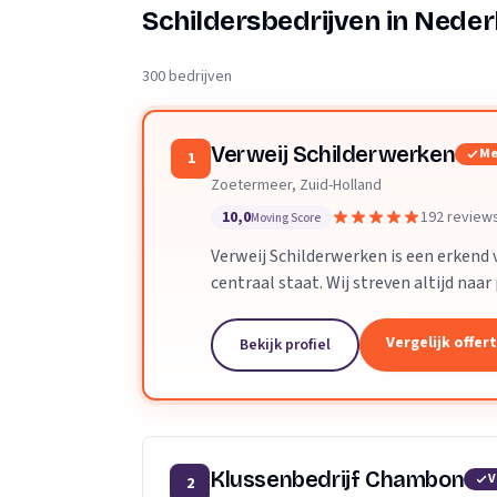
Verhuisplanner
Schildersbedrijven in Neder
Verhuisdozen berek
300 bedrijven
Verweij Schilderwerken
Me
1
Zoetermeer, Zuid-Holland
10,0
192 review
Moving Score
Verweij Schilderwerken is een erkend
centraal staat. Wij streven altijd naa
werk.
Vergelijk offer
Bekijk profiel
Klussenbedrijf Chambon
V
2