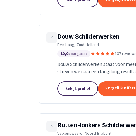
Bekijk profiel
Douw Schilderwerken
4
Den Haag, Zuid-Holland
10,0
107 review
Moving Score
Douw Schilderwerken staat voor meer d
streven we naar een langdurig result
als klant. Bovendien kunt u rekenen op
Vergelijk offer
Bekijk profiel
Rutten-Jonkers Schilderwe
5
Valkenswaard, Noord-Brabant