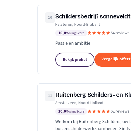
Schildersbedrijf sonneveldt
10
Halsteren, Noord-Brabant
10,0
64 reviews
Moving Score
Passie en ambitie
Vergelijk offer
Bekijk profiel
Ruitenberg Schilders- en Kl
11
Amstelveen, Noord-Holland
10,0
62 reviews
Moving Score
Welkom bij Ruitenberg Schilders, uw 
buitenschilderwerkzaamheden. Sinds 1