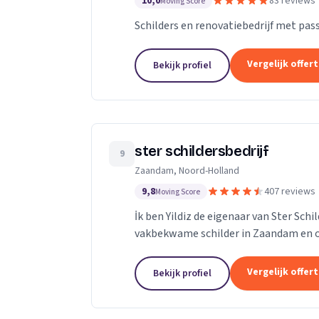
10,0
83 reviews
Moving Score
Schilders en renovatiebedrijf met passi
Vergelijk offer
Bekijk profiel
ster schildersbedrijf
9
Zaandam, Noord-Holland
9,8
407 reviews
Moving Score
İk ben Yildiz de eigenaar van Ster Sch
vakbekwame schilder in Zaandam en o
adres.Ik heb al meerdere jaren ervaring
Vergelijk offer
Bekijk profiel