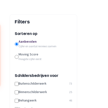
Filters
Sorteren op
Aanbevolen
Cijfer en aantal reviews samen
Moving Score
Hoogste cijfer eerst
Schildersbedrijven voor
Buitenschilderwerk
73
Binnenschilderwerk
25
Behangwerk
46