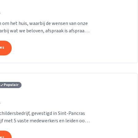
s
en om het huis, waarbij de wensen van onze
aarbij wat we beloven, afspraak is afspraak.
tes
Populair
s
ildersbedrijf, gevestigd in Sint-Pancras
rijf met 5 vaste medewerkers en leiden ook
tes