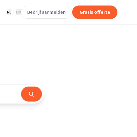
Bedrijf aanmelden
Gratis offerte
NL
|
EN
d