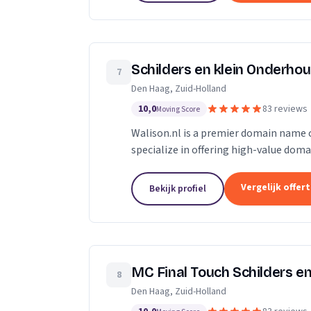
Schilders en klein Onderhou
7
Den Haag, Zuid-Holland
10,0
83 reviews
Moving Score
Walison.nl is a premier domain name cu
specialize in offering high-value dom
significantly enhance your digital pres
Vergelijk offer
Bekijk profiel
MC Final Touch Schilders en
8
Den Haag, Zuid-Holland