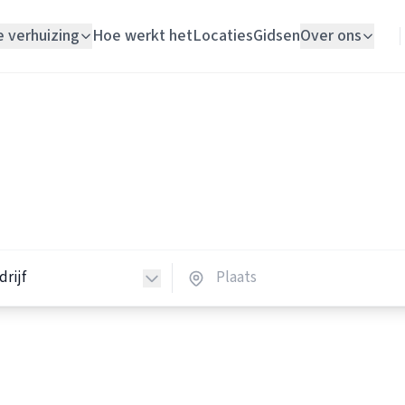
e verhuizing
Hoe werkt het
Locaties
Gidsen
Over ons
Verhuislift
Schildersbedrijven
Woningontruiming
ildersbedrijven in Nederlan
Schildersbedrijf
schildersbedrijven in heel Nederland.
Vloerlegger
Elektricien