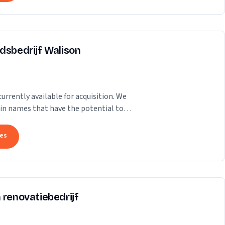
dsbedrijf Walison
rrently available for acquisition. We
ain names that have the potential to
ence. Our...
tes
 renovatiebedrijf