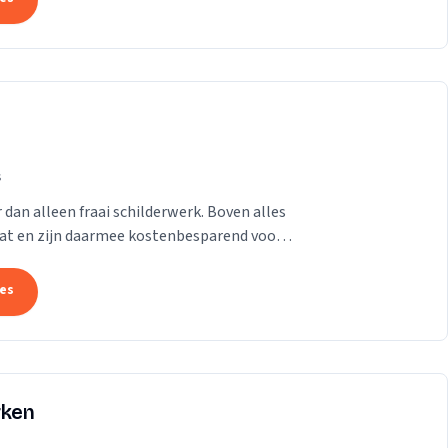
s
an alleen fraai schilderwerk. Boven alles
aat en zijn daarmee kostenbesparend voor u
...
tes
rken