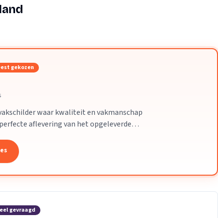
Verhuisvolume berekenen
land
enen
Energie vergelijken
est gekozen
s
 vakschilder waar kwaliteit en vakmanschap
r perfecte aflevering van het opgeleverde
tes
eel gevraagd