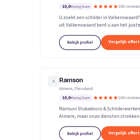
10,0
105 review
Moving Score
U zoekt een schilder in Valkenswaard?
uit Valkenswaard bent u aan het juiste
Vergelijk offer
Bekijk profiel
Ramson
6
Almere, Flevoland
10,0
104 review
Moving Score
Ramson Stukadoors & Schilderwerken 
Almere, maar onze diensten strekken zi
Amsterdam, Harderwijk, Amersfoort of 
Vergelijk offer
Bekijk profiel