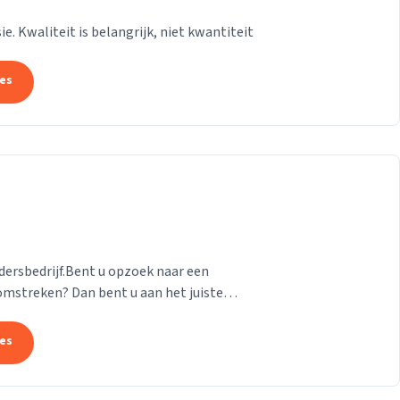
e. Kwaliteit is belangrijk, niet kwantiteit
tes
ildersbedrijf.Bent u opzoek naar een
mstreken? Dan bent u aan het juiste
 zowel als...
tes