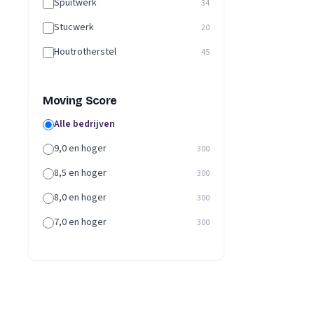
Spuitwerk
34
Stucwerk
20
Houtrotherstel
45
Moving Score
Alle bedrijven
9,0 en hoger
300
8,5 en hoger
300
8,0 en hoger
300
7,0 en hoger
300