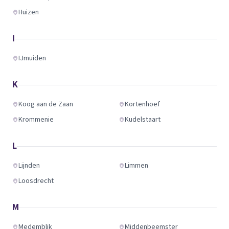
Huizen
I
IJmuiden
K
Koog aan de Zaan
Kortenhoef
Krommenie
Kudelstaart
L
Lijnden
Limmen
Loosdrecht
M
Medemblik
Middenbeemster