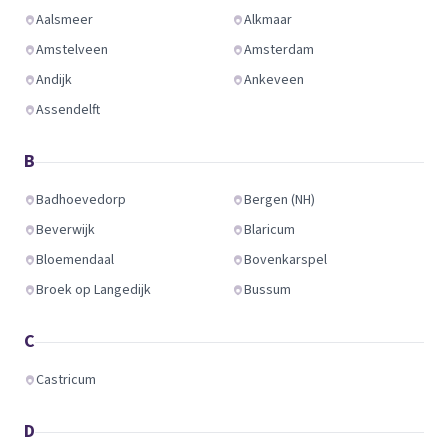
Aalsmeer
Alkmaar
Amstelveen
Amsterdam
Andijk
Ankeveen
Assendelft
B
Badhoevedorp
Bergen (NH)
Beverwijk
Blaricum
Bloemendaal
Bovenkarspel
Broek op Langedijk
Bussum
C
Castricum
D