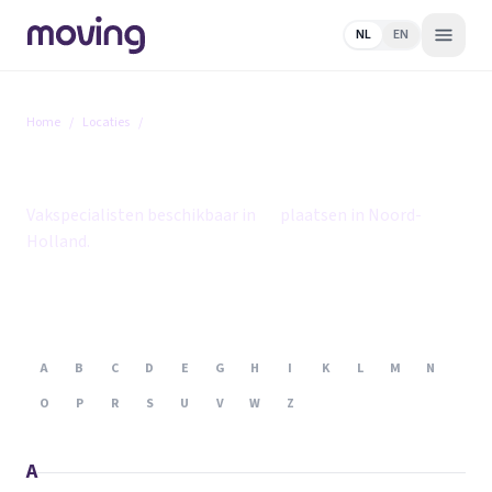
NL
EN
Home
/
Locaties
/
Noord-Holland
Noord-Holland
Vakspecialisten beschikbaar in
74
plaatsen in Noord-
Holland.
A
B
C
D
E
G
H
I
K
L
M
N
O
P
R
S
U
V
W
Z
A