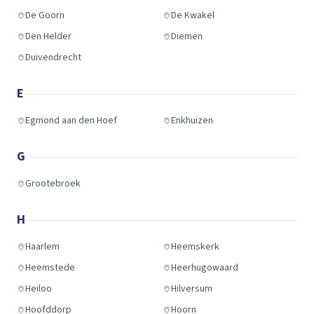
De Goorn
De Kwakel
Den Helder
Diemen
Duivendrecht
E
Egmond aan den Hoef
Enkhuizen
G
Grootebroek
H
Haarlem
Heemskerk
Heemstede
Heerhugowaard
Heiloo
Hilversum
Hoofddorp
Hoorn