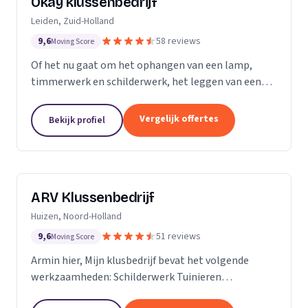
Okay klussenbedrijf
Leiden, Zuid-Holland
9,6
58 reviews
Moving Score
Of het nu gaat om het ophangen van een lamp,
timmerwerk en schilderwerk, het leggen van een
nieuwe vloer, een zwevend toilet plaatsen of de
renovatie en aanleggen van een nieuwe badkamer
Vergelijk offertes
Bekijk profiel
of...
ARV Klussenbedrijf
Huizen, Noord-Holland
9,6
51 reviews
Moving Score
Armin hier, Mijn klusbedrijf bevat het volgende
werkzaamheden: Schilderwerk Tuinieren
Timmerwerk En alle andere werkzaamheden in het