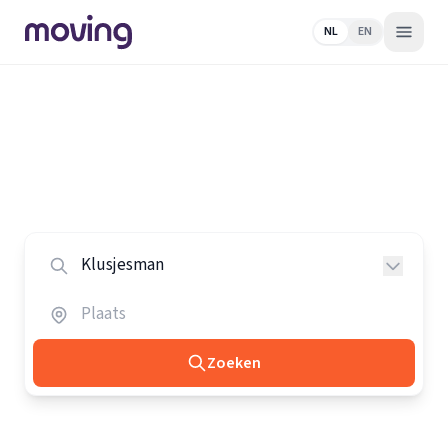
NL
EN
Home
/
Nederland
/
Klusjesmannen
Alle klusjesmannen in Nederland
Vergelijk de beste klusjesmannen in heel Nederland.
Zoeken