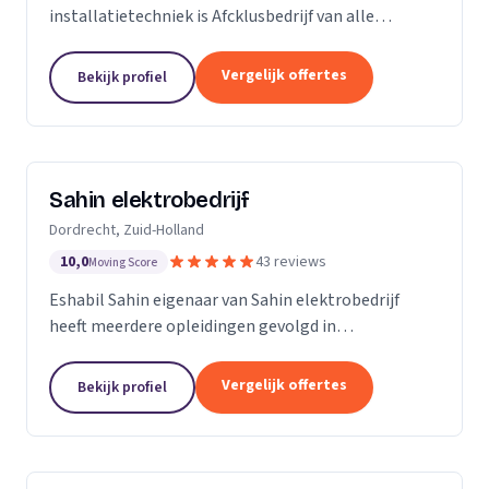
installatietechniek is Afcklusbedrijf van alle
markten thuis. Wij zijn met name actief in de
woningbouw, utiliteitsbouw. Op het gebied van
Vergelijk offertes
Bekijk profiel
ontwerpen en...
Sahin elektrobedrijf
Dordrecht, Zuid-Holland
10,0
43 reviews
Moving Score
Eshabil Sahin eigenaar van Sahin elektrobedrijf
heeft meerdere opleidingen gevolgd in
elektrotechniek. Na zijn scholing wist hij al wat hij
ging doen want onder andere zijn opa, vader en oom
Vergelijk offertes
Bekijk profiel
zijn...