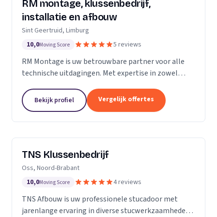
RM montage, klussenbedrijf,
installatie en afbouw
Sint Geertruid, Limburg
10,0
5 reviews
Moving Score
RM Montage is uw betrouwbare partner voor alle
technische uitdagingen. Met expertise in zowel
elektrotechniek als installatietechniek, bieden wij
een breed scala aan diensten aan. Van meterkasten
Vergelijk offertes
Bekijk profiel
en...
TNS Klussenbedrijf
Oss, Noord-Brabant
10,0
4 reviews
Moving Score
TNS Afbouw is uw professionele stucadoor met
jarenlange ervaring in diverse stucwerkzaamheden.