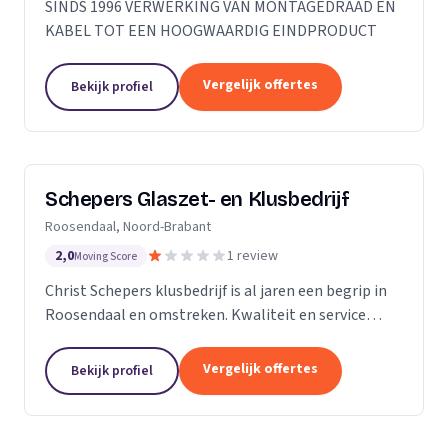
SINDS 1996 VERWERKING VAN MONTAGEDRAAD EN
KABEL TOT EEN HOOGWAARDIG EINDPRODUCT
Vergelijk offertes
Bekijk profiel
Schepers Glaszet- en Klusbedrijf
Roosendaal, Noord-Brabant
2,0
1 review
Moving Score
Christ Schepers klusbedrijf is al jaren een begrip in
Roosendaal en omstreken. Kwaliteit en service
staan bij ons hoog in het vaandel en dat betekent
grote tevredenheid onder onze klanten. Of het nu...
Vergelijk offertes
Bekijk profiel