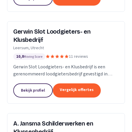
Gerwin Slot Loodgieters- en
Klusbedrijf
Leersum, Utrecht
10,0
11 reviews
Moving Score
Gerwin Slot Loodgieters- en Klusbedrijf is een
gerenommeerd loodgietersbedrijf gevestigd in
Leersum. Sinds onze oprichting in 2014, hebben we
ons onderscheiden door onze expertise en
Vergelijk offertes
Bekijk profiel
toewijding aan...
A. Jansma Schilderwerken en
Klussenbedrijf