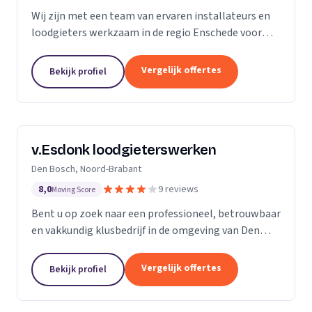
Wij zijn met een team van ervaren installateurs en
loodgieters werkzaam in de regio Enschede voor
zowel particulieren als bedrijven. Wij zijn
gespecialiseerd in de installatie van sanitair, gas-
Vergelijk offertes
Bekijk profiel
en...
v.Esdonk loodgieterswerken
Den Bosch, Noord-Brabant
8,0
9 reviews
Moving Score
Bent u op zoek naar een professioneel, betrouwbaar
en vakkundig klusbedrijf in de omgeving van Den
Bosch? Dan bent u bij ons aan het juiste adres. Voor
zowel particulieren als bedrijven kunnen wij...
Vergelijk offertes
Bekijk profiel