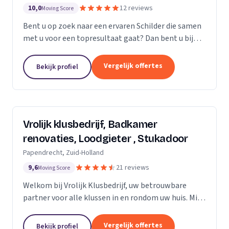
10,0
12 reviews
Moving Score
Bent u op zoek naar een ervaren Schilder die samen
met u voor een topresultaat gaat? Dan bent u bij
Saritas Klussenbedrijf aan het juiste adres
Persoonlijk contact en communicatie staat bij ons...
Vergelijk offertes
Bekijk profiel
Vrolijk klusbedrijf, Badkamer
renovaties, Loodgieter , Stukadoor
Papendrecht, Zuid-Holland
9,6
21 reviews
Moving Score
Welkom bij Vrolijk Klusbedrijf, uw betrouwbare
partner voor alle klussen in en rondom uw huis. Mijn
naam is George, een ervaren en flexibele klusser
met bijna 20 jaar ervaring in de bouwsector. Ik...
Vergelijk offertes
Bekijk profiel