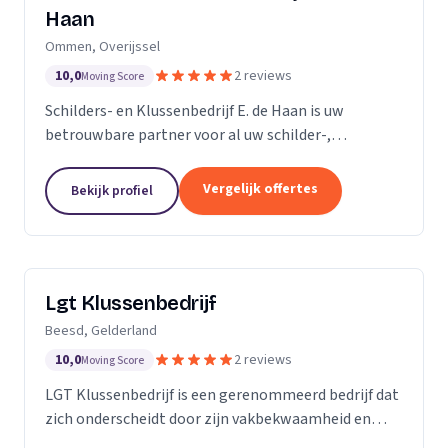
Haan
Ommen, Overijssel
10,0
2 reviews
Moving Score
Schilders- en Klussenbedrijf E. de Haan is uw
betrouwbare partner voor al uw schilder-,
behangwerk en kleinere klussen. Sinds de oprichting
in november 2007, hebben we ons onderscheiden
Vergelijk offertes
Bekijk profiel
door onze...
Lgt Klussenbedrijf
Beesd, Gelderland
10,0
2 reviews
Moving Score
LGT Klussenbedrijf is een gerenommeerd bedrijf dat
zich onderscheidt door zijn vakbekwaamheid en
toewijding aan kwaliteit. Wij zijn een team van