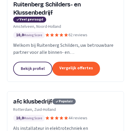
Ruitenberg Schilders- en
Klussenbedrijf
Veel gevraagd
Amstelveen, Noord-Holland
10,0
62 reviews
Moving Score
Welkom bij Ruitenberg Schilders, uw betrouwbare
partner voor alle binnen- en
buitenschilderwerkzaamheden. Sinds 1999 zijn wij
een gevestigde naam in de provincie Noord-Holland,
Vergelijk offertes
Bekijk profiel
met een bijzondere...
afc klusbedrijf
Populair
Rotterdam, Zuid-Holland
10,0
44 reviews
Moving Score
Als installateur in elektrotechniek en