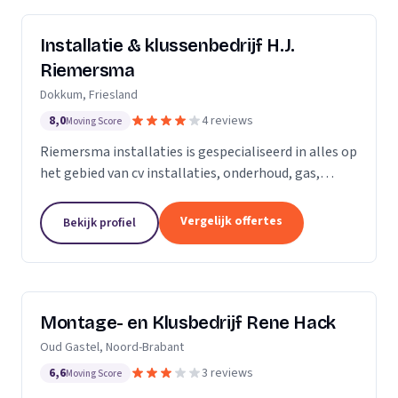
Installatie & klussenbedrijf H.J.
Riemersma
Dokkum, Friesland
8,0
4 reviews
Moving Score
Riemersma installaties is gespecialiseerd in alles op
het gebied van cv installaties, onderhoud, gas,
water, dakbedekking en zinkwerk. Tevens voor alle
kleine klussen, onderhoud en elektra.
Vergelijk offertes
Bekijk profiel
Montage- en Klusbedrijf Rene Hack
Oud Gastel, Noord-Brabant
6,6
3 reviews
Moving Score