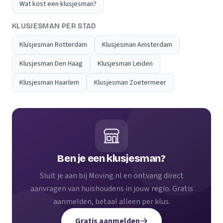
Wat kost een klusjesman?
KLUSJESMAN PER STAD
Klusjesman Rotterdam
Klusjesman Amsterdam
Klusjesman Den Haag
Klusjesman Leiden
Klusjesman Haarlem
Klusjesman Zoetermeer
Ben je een klusjesman?
Sluit je aan bij Moving.nl en ontvang direct
aanvragen van huishoudens in jouw regio. Gratis
aanmelden, betaal alleen per klus.
Gratis aanmelden