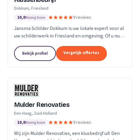
Dokkum, Friesland
10,0
9 reviews
Moving Score
Jansma Schilder Dokkum is uw lokale expert voor al
uw schilderwerk in Friesland en omgeving. Of u nu
een frisse kleur in uw slaapkamer wilt, of de kleuren
van de vorige bewoners van uw nieuwe huis...
Vergelijk offertes
Bekijk profiel
Mulder Renovaties
Den Haag, Zuid-Holland
10,0
9 reviews
Moving Score
Wij zijn Mulder Renovaties, een klusbedrijf uit Den