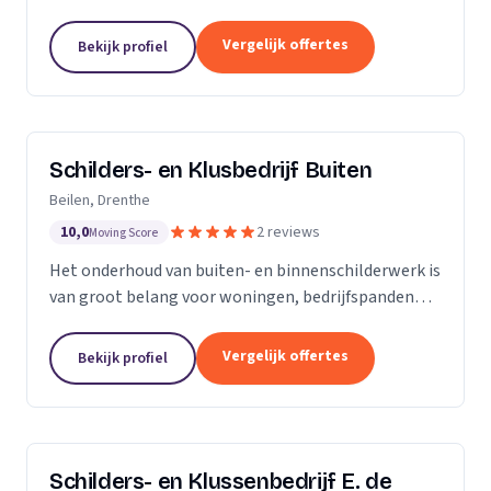
Onze stukadoren denken met u mee over
voorbereidingen, apparatuur, kleurkeuzes en andere
Vergelijk offertes
Bekijk profiel
details. Onze...
Schilders- en Klusbedrijf Buiten
Beilen, Drenthe
10,0
2 reviews
Moving Score
Het onderhoud van buiten- en binnenschilderwerk is
van groot belang voor woningen, bedrijfspanden
etc. Het werk moet er niet alleen netjes uitzien, het
heeft ook een beschermende functie tegen...
Vergelijk offertes
Bekijk profiel
Schilders- en Klussenbedrijf E. de