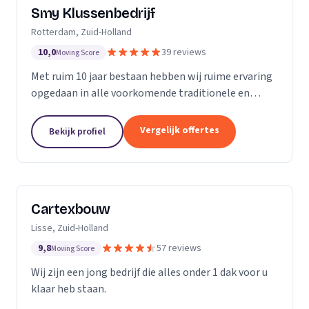
Smy Klussenbedrijf
Rotterdam, Zuid-Holland
10,0
39 reviews
Moving Score
Met ruim 10 jaar bestaan hebben wij ruime ervaring
opgedaan in alle voorkomende traditionele en
moderne stukadoorswerkzaamheden in de
particuliere en zakelijke bouwbranche.
Vergelijk offertes
Bekijk profiel
Cartexbouw
Lisse, Zuid-Holland
9,8
57 reviews
Moving Score
Wij zijn een jong bedrijf die alles onder 1 dak voor u
klaar heb staan.