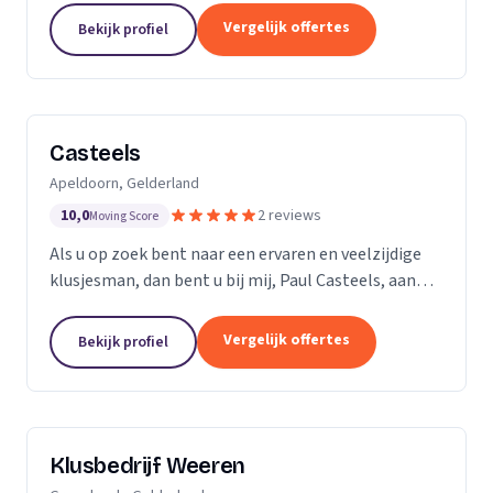
ervaren professionals die elk een specifieke taak...
Vergelijk offertes
Bekijk profiel
Casteels
Apeldoorn, Gelderland
10,0
2 reviews
Moving Score
Als u op zoek bent naar een ervaren en veelzijdige
klusjesman, dan bent u bij mij, Paul Casteels, aan
het juiste adres. Sinds 1998 run ik mijn eigen
klussenbedrijf en heb ik een breed scala aan...
Vergelijk offertes
Bekijk profiel
Klusbedrijf Weeren