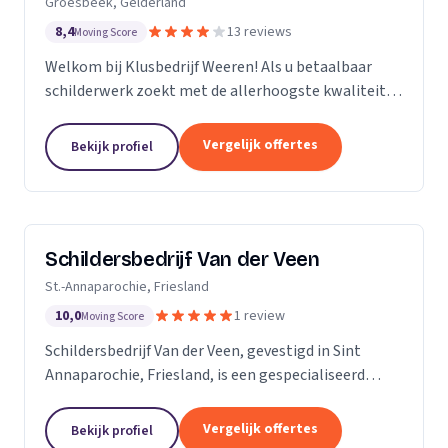
Groesbeek, Gelderland
8,4
13 reviews
Moving Score
Welkom bij Klusbedrijf Weeren! Als u betaalbaar
schilderwerk zoekt met de allerhoogste kwaliteit
bent u bij ons aan het juiste adres! Wij leveren
kwaliteit omdat schilderwerk onze passie is, dit
Vergelijk offertes
Bekijk profiel
ziet...
Schildersbedrijf Van der Veen
St.-Annaparochie, Friesland
10,0
1 review
Moving Score
Schildersbedrijf Van der Veen, gevestigd in Sint
Annaparochie, Friesland, is een gespecialiseerd
schildersbedrijf met een rijke geschiedenis die
teruggaat tot 2010. Wij zijn voortgekomen uit het...
Vergelijk offertes
Bekijk profiel