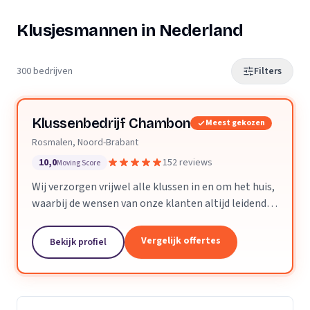
Klusjesmannen in Nederland
300 bedrijven
Filters
Klussenbedrijf Chambon
Meest gekozen
Rosmalen, Noord-Brabant
10,0
152 reviews
Moving Score
Wij verzorgen vrijwel alle klussen in en om het huis,
waarbij de wensen van onze klanten altijd leidend
zijn. Wij doen daarbij wat we beloven, afspraak is
afspraak. Dankzij ons vakmanschap en direct...
Vergelijk offertes
Bekijk profiel