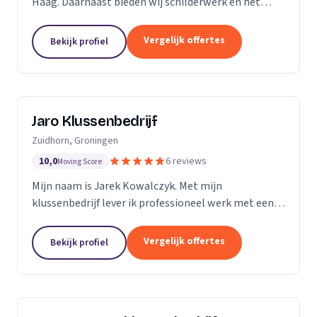
Haag. Daarnaast bieden wij schilderwerk en het
leggen van vloeren aan.
Vergelijk offertes
Bekijk profiel
Jaro Klussenbedrijf
Zuidhorn, Groningen
10,0
6 reviews
Moving Score
Mijn naam is Jarek Kowalczyk. Met mijn
klussenbedrijf lever ik professioneel werk met een
persoonlijke benadering. Alle klussen in en rond uw
woning of bedrijfspand binnen enkele dagen
Vergelijk offertes
Bekijk profiel
geregeld? Ik...