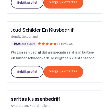
klusbedrijf.
Vergelijk offertes
Bekijk profiel
Joud Schilder En Klusbedrijf
Gendt, Gelderland
10,0
13 reviews
Moving Score
Wij zijn een bedrijf dat gespecialiseerd is in buiten-
en binnenschilderwerk. Je krijgt een klantenservice
van hoge kwaliteit. Alle producten die we gebruiken
zijn van topmerken om de hoogst...
Vergelijk offertes
Bekijk profiel
saritas klussenbedrijf
Amsterdam, Noord-Holland