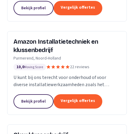
Vergelijk offertes
Bekijk profiel
Amazon Installatietechniek en
klussenbedrijf
Purmerend, Noord-Holland
10,0
22 reviews
Moving Score
U kunt bij ons terecht voor onderhoud of voor
diverse installatiewerkzaamheden zoals het
plaatsen of vervangen van o.a. uw cv ketel,
vloerverwarming, radiatoren, convectoren,
Vergelijk offertes
Bekijk profiel
leidingwerk, geisers,...