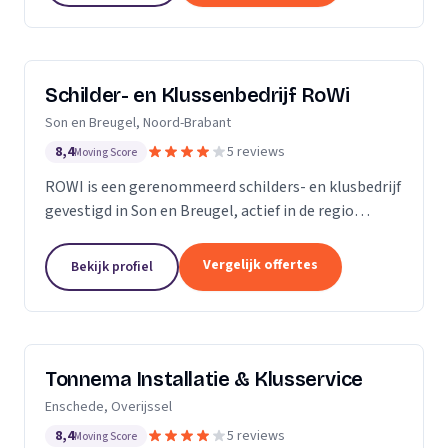
Schilder- en Klussenbedrijf RoWi
Son en Breugel, Noord-Brabant
8,4
5 reviews
Moving Score
ROWI is een gerenommeerd schilders- en klusbedrijf
gevestigd in Son en Breugel, actief in de regio
Eindhoven en Oost-Brabant. Met een breed scala
aan diensten, variërend van schilderwerk tot...
Vergelijk offertes
Bekijk profiel
Tonnema Installatie & Klusservice
Enschede, Overijssel
8,4
5 reviews
Moving Score