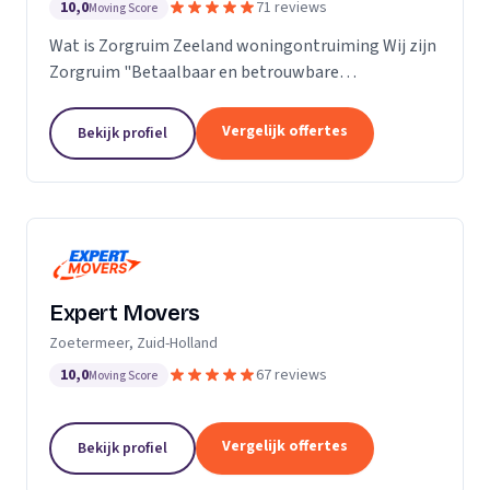
10,0
71 reviews
Moving Score
Wat is Zorgruim Zeeland woningontruiming Wij zijn
Zorgruim "Betaalbaar en betrouwbare
professionals in woningontruiming, schoonmaak en
kleine verhuizingen.” Onze Kwaliteit is namelijk zo
Vergelijk offertes
Bekijk profiel
ongelofelijk...
Expert Movers
Zoetermeer, Zuid-Holland
10,0
67 reviews
Moving Score
Vergelijk offertes
Bekijk profiel