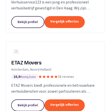
Verhuisservice123 is een jong en professioneel
verhuisbedrijf gevestigd in Den Haag. Wij zijn
gespecialiseerd in particuliere verhuizingen en
bieden een complete en zorgeloze verhuisservice.
Vergelijk offertes
Bekijk profiel
Met een ervaren team werken wij efficiënt,
zorgvuldig en tegen transparante uurtarieven.
Klanttevredenheid, duidelijke communicatie en
betrouwbaarheid staan bij ons centraal.
ETAZ Movers
Amsterdam, Noord-Holland
10,0
58 reviews
Moving Score
ETAZ Movers biedt professionele en betrouwbare
verhuisdiensten voor zowel particulieren als
bedrijven. Wij combineren ervaring met een
persoonlijke aanpak, zodat elke verhuizing efficiënt
Vergelijk offertes
Bekijk profiel
en zonder stress verloopt. Ons team werkt