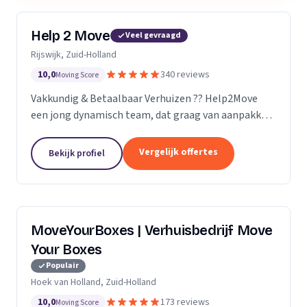
Help 2 Move
Veel gevraagd
Rijswijk, Zuid-Holland
10,0
340 reviews
Moving Score
Vakkundig & Betaalbaar Verhuizen ?? Help2Move
een jong dynamisch team, dat graag van aanpakken
weet. Benieuwd wat uw verhuizing gaat kosten ?
Vraag naar de mogelijkheden.
Vergelijk offertes
Bekijk profiel
MoveYourBoxes | Verhuisbedrijf Move
Your Boxes
Populair
Hoek van Holland, Zuid-Holland
10,0
173 reviews
Moving Score