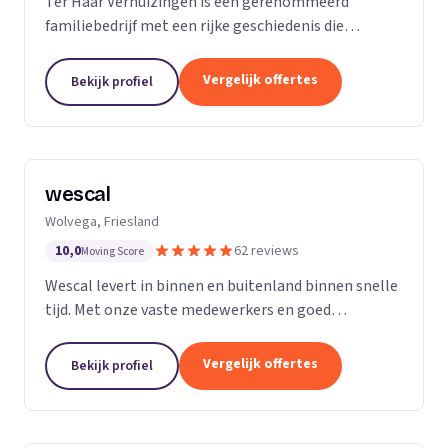
Ter Haar Verhuizingen is een gerenommeerd
familiebedrijf met een rijke geschiedenis die
teruggaat tot vier generaties. Wij zijn
gespecialiseerd in het bieden van naadloze en
Vergelijk offertes
Bekijk profiel
zorgeloze verhuisdiensten...
wescal
Wolvega, Friesland
10,0
62 reviews
Moving Score
Wescal levert in binnen en buitenland binnen snelle
tijd. Met onze vaste medewerkers en goed
wagenpark rijden wij naar onze klanten. Wij komen
na wat we beloven. Door goede
Vergelijk offertes
Bekijk profiel
kwaliteitsvoertuigen te...