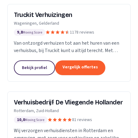
Truckit Verhuizingen
Wageningen, Gelderland
9,8
1178 reviews
Moving Score
Van ontzorgd verhuizen tot aan het huren van een
verhuisbus, bij Truckit kunt u altijd terecht. Met
onze formule hebben wij al duizenden tevreden
klanten geholpen door heel Nederland.
Vergelijk offertes
Bekijk profiel
Verhuisbedrijf De Vliegende Hollander
Rotterdam, Zuid-Holland
10,0
81 reviews
Moving Score
Wij verzorgen verhuisdiensten in Rotterdam en
omgeving, met zorg voor particuliere en zakelijke