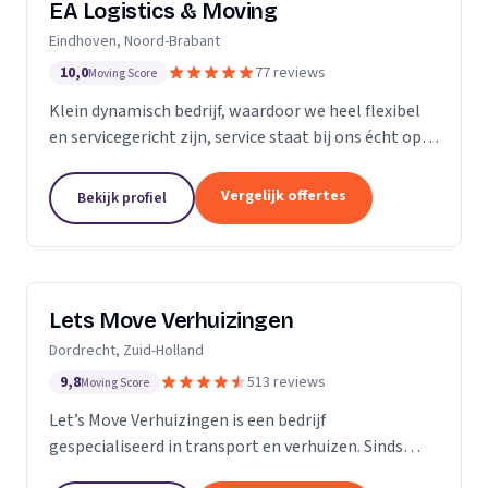
EA Logistics & Moving
Eindhoven, Noord-Brabant
10,0
77 reviews
Moving Score
Klein dynamisch bedrijf, waardoor we heel flexibel
en servicegericht zijn, service staat bij ons écht op
nummer één.
Vergelijk offertes
Bekijk profiel
Lets Move Verhuizingen
Dordrecht, Zuid-Holland
9,8
513 reviews
Moving Score
Let’s Move Verhuizingen is een bedrijf
gespecialiseerd in transport en verhuizen. Sinds
2015 zijn wij geregistreerd in het handelsregister