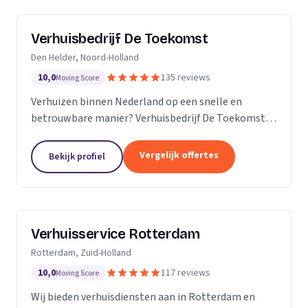
Verhuisbedrijf De Toekomst
Den Helder, Noord-Holland
10,0
135 reviews
Moving Score
Verhuizen binnen Nederland op een snelle en
betrouwbare manier? Verhuisbedrijf De Toekomst
zorgt ervoor dat uw spullen op veilige wijze verhuisd
worden naar de nieuwe locatie. En dat 24/7! Want of
Vergelijk offertes
Bekijk profiel
u...
Verhuisservice Rotterdam
Rotterdam, Zuid-Holland
10,0
117 reviews
Moving Score
Wij bieden verhuisdiensten aan in Rotterdam en