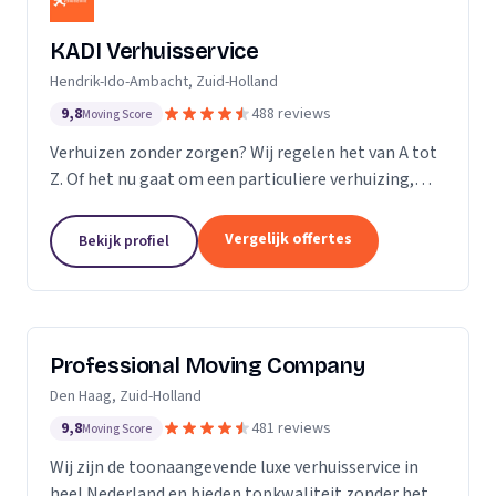
KADI Verhuisservice
Hendrik-Ido-Ambacht, Zuid-Holland
9,8
488 reviews
Moving Score
Verhuizen zonder zorgen? Wij regelen het van A tot
Z. Of het nu gaat om een particuliere verhuizing,
zakelijke verhuisopdracht of ontruiming: wij werken
snel, zorgvuldig en betrouwbaar. Van inpakken en
Vergelijk offertes
Bekijk profiel
monteren tot transport en tijdelijke opslag — u
kunt op ons rekenen. Met onze professionele
aanpak en uitstekende klantbeoordelingen zorgen
wij voor een soepele verhuizing zonder stress.
Professional Moving Company
Den Haag, Zuid-Holland
9,8
481 reviews
Moving Score
Wij zijn de toonaangevende luxe verhuisservice in
heel Nederland en bieden topkwaliteit zonder het