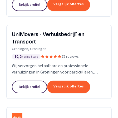
van de KvK. Door de toename van opdrachtgevers
Vergelijk offertes
Bekijk profiel
hebben wij...
UniMovers - Verhuisbedrijf en
Transport
Groningen, Groningen
10,0
75 reviews
Moving Score
Wij verzorgen betaalbare en professionele
verhuizingen in Groningen voor particulieren,
studenten en bedrijven met volledige service.
Vergelijk offertes
Bekijk profiel