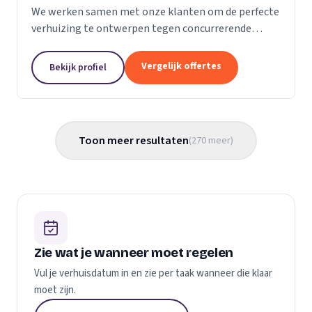
We werken samen met onze klanten om de perfecte
verhuizing te ontwerpen tegen concurrerende
prijzen en met de beste verhuismaterialen. We
weten dat verhuizen een stressvol proces kan zijn.
Vergelijk offertes
Bekijk profiel
Daarom...
Toon meer resultaten
(
270
meer
)
Zie wat je wanneer moet regelen
Vul je verhuisdatum in en zie per taak wanneer die klaar
moet zijn.