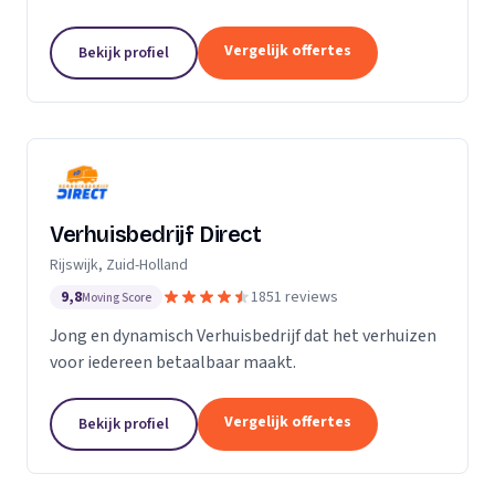
Particuliere verhuizingen, bedrijfsverhuizingen,
opslag van inboedel, de- en montageservice,...
Vergelijk offertes
Bekijk profiel
Verhuisbedrijf Direct
Rijswijk, Zuid-Holland
9,8
1851 reviews
Moving Score
Jong en dynamisch Verhuisbedrijf dat het verhuizen
voor iedereen betaalbaar maakt.
Vergelijk offertes
Bekijk profiel