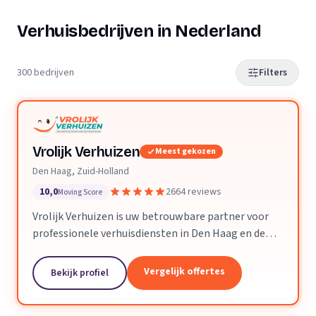
Verhuisbedrijven in Nederland
300 bedrijven
Filters
Vrolijk Verhuizen
Meest gekozen
Den Haag, Zuid-Holland
10,0
2664 reviews
Moving Score
Vrolijk Verhuizen is uw betrouwbare partner voor
professionele verhuisdiensten in Den Haag en de
hele provincie Zuid-Holland. Met jarenlange
ervaring en een toegewijd team zorgen wij ervoor
Vergelijk offertes
Bekijk profiel
dat uw verhuizing soepel en zorgeloos verloopt.