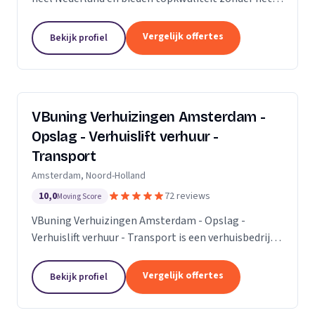
premium prijskaartje. Onze missie is om het
verhuisproces te transformeren in een naadloze en...
Vergelijk offertes
Bekijk profiel
VBuning Verhuizingen Amsterdam -
Opslag - Verhuislift verhuur -
Transport
Amsterdam, Noord-Holland
10,0
72 reviews
Moving Score
VBuning Verhuizingen Amsterdam - Opslag -
Verhuislift verhuur - Transport is een verhuisbedrijf
met een vestiging in Amsterdam.
Vergelijk offertes
Bekijk profiel