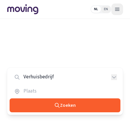
NL
EN
Home
/
Nederland
/
Verhuisbedrijven
Alle verhuisbedrijven in Nederland
Vergelijk de beste verhuisbedrijven in heel Nederland.
Zoeken