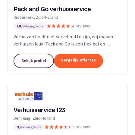
Pack and Go verhuisservice
Ridderkerk, Zuid-Holland
10,0
61 reviews
Moving Score
Verhuizen hoeft niet vervelend te zijn, wij maken
verhuizen leuk! Pack and Go is een flexibel en
servicegericht familiebedrijf waar u terecht kan voor
al uw verhuizingen. Met ons team van...
Vergelijk offertes
Bekijk profiel
Verhuisservice 123
Den Haag, Zuid-Holland
9,8
185 reviews
Moving Score