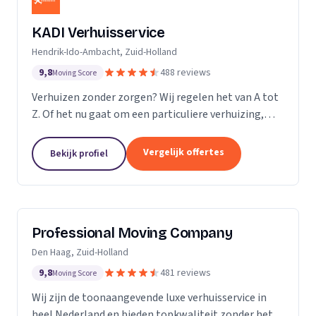
KADI Verhuisservice
Hendrik-Ido-Ambacht, Zuid-Holland
9,8
488 reviews
Moving Score
Verhuizen zonder zorgen? Wij regelen het van A tot
Z. Of het nu gaat om een particuliere verhuizing,
zakelijke verhuisopdracht of ontruiming: wij werken
snel, zorgvuldig en betrouwbaar. Van inpakken en
Vergelijk offertes
Bekijk profiel
monteren tot transport en tijdelijke opslag — u
kunt op ons rekenen. Met onze professionele
aanpak en uitstekende klantbeoordelingen zorgen
wij voor een soepele verhuizing zonder stress.
Professional Moving Company
Den Haag, Zuid-Holland
9,8
481 reviews
Moving Score
Wij zijn de toonaangevende luxe verhuisservice in
heel Nederland en bieden topkwaliteit zonder het