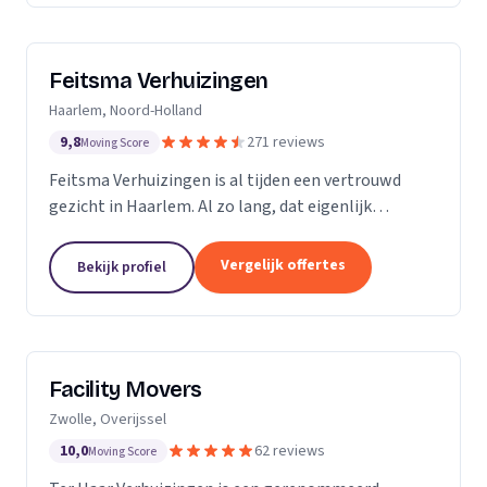
Feitsma Verhuizingen
Haarlem, Noord-Holland
9,8
271 reviews
Moving Score
Feitsma Verhuizingen is al tijden een vertrouwd
gezicht in Haarlem. Al zo lang, dat eigenlijk
niemand precies meer weet wanneer opa Feitsma
ooit begonnen is met verhuizen. De eerste
Vergelijk offertes
Bekijk profiel
advertenties van...
Facility Movers
Zwolle, Overijssel
10,0
62 reviews
Moving Score