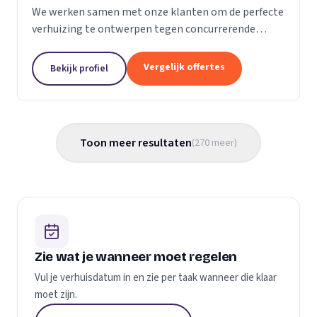
We werken samen met onze klanten om de perfecte
verhuizing te ontwerpen tegen concurrerende
prijzen en met de beste verhuismaterialen. We
weten dat verhuizen een stressvol proces kan zijn.
Vergelijk offertes
Bekijk profiel
Daarom...
Toon meer resultaten
(
270
meer
)
Zie wat je wanneer moet regelen
Vul je verhuisdatum in en zie per taak wanneer die klaar
moet zijn.