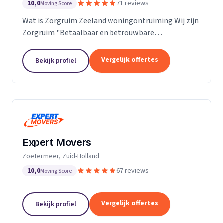
10,0
71 reviews
Moving Score
Wat is Zorgruim Zeeland woningontruiming Wij zijn
Zorgruim "Betaalbaar en betrouwbare
professionals in woningontruiming, schoonmaak en
kleine verhuizingen.” Onze Kwaliteit is namelijk zo
Vergelijk offertes
Bekijk profiel
ongelofelijk...
Expert Movers
Zoetermeer, Zuid-Holland
10,0
67 reviews
Moving Score
Vergelijk offertes
Bekijk profiel