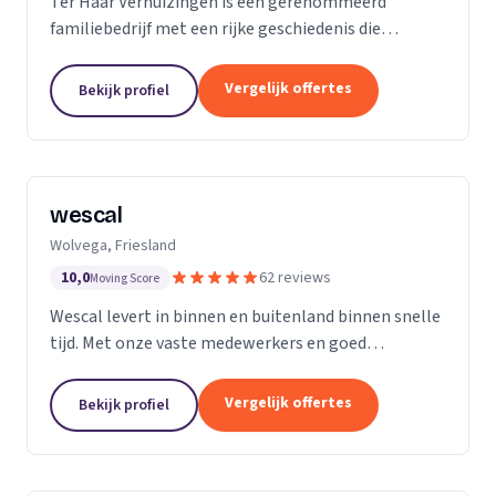
Ter Haar Verhuizingen is een gerenommeerd
familiebedrijf met een rijke geschiedenis die
teruggaat tot vier generaties. Wij zijn
gespecialiseerd in het bieden van naadloze en
Vergelijk offertes
Bekijk profiel
zorgeloze verhuisdiensten...
wescal
Wolvega, Friesland
10,0
62 reviews
Moving Score
Wescal levert in binnen en buitenland binnen snelle
tijd. Met onze vaste medewerkers en goed
wagenpark rijden wij naar onze klanten. Wij komen
na wat we beloven. Door goede
Vergelijk offertes
Bekijk profiel
kwaliteitsvoertuigen te...