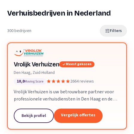
Verhuisbedrijven in Nederland
300 bedrijven
Filters
Vrolijk Verhuizen
Meest gekozen
Den Haag, Zuid-Holland
10,0
2664 reviews
Moving Score
Vrolijk Verhuizen is uw betrouwbare partner voor
professionele verhuisdiensten in Den Haag en de
hele provincie Zuid-Holland. Met jarenlange
ervaring en een toegewijd team zorgen wij ervoor
Vergelijk offertes
Bekijk profiel
dat uw verhuizing soepel en zorgeloos verloopt.