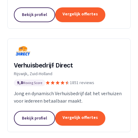
Particuliere verhuizingen, bedrijfsverhuizingen,
opslag van inboedel, de- en montageservice,...
Vergelijk offertes
Bekijk profiel
Verhuisbedrijf Direct
Rijswijk, Zuid-Holland
9,8
1851 reviews
Moving Score
Jong en dynamisch Verhuisbedrijf dat het verhuizen
voor iedereen betaalbaar maakt.
Vergelijk offertes
Bekijk profiel