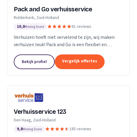
Pack and Go verhuisservice
Ridderkerk, Zuid-Holland
10,0
61 reviews
Moving Score
Verhuizen hoeft niet vervelend te zijn, wij maken
verhuizen leuk! Pack and Go is een flexibel en
servicegericht familiebedrijf waar u terecht kan voor
al uw verhuizingen. Met ons team van...
Vergelijk offertes
Bekijk profiel
Verhuisservice 123
Den Haag, Zuid-Holland
9,8
185 reviews
Moving Score