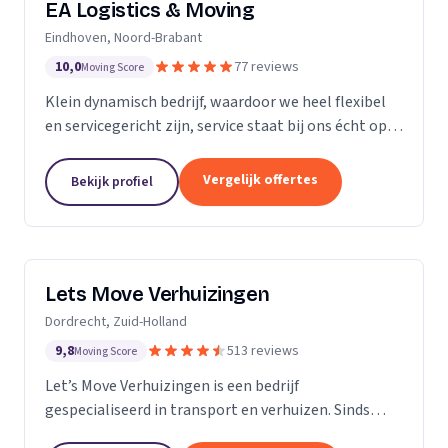
EA Logistics & Moving
Eindhoven, Noord-Brabant
10,0
77 reviews
Moving Score
Klein dynamisch bedrijf, waardoor we heel flexibel
en servicegericht zijn, service staat bij ons écht op
nummer één.
Vergelijk offertes
Bekijk profiel
Lets Move Verhuizingen
Dordrecht, Zuid-Holland
9,8
513 reviews
Moving Score
Let’s Move Verhuizingen is een bedrijf
gespecialiseerd in transport en verhuizen. Sinds
2015 zijn wij geregistreerd in het handelsregister