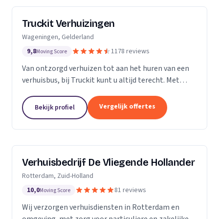
Truckit Verhuizingen
Wageningen, Gelderland
9,8
1178 reviews
Moving Score
Van ontzorgd verhuizen tot aan het huren van een
verhuisbus, bij Truckit kunt u altijd terecht. Met
onze formule hebben wij al duizenden tevreden
klanten geholpen door heel Nederland.
Vergelijk offertes
Bekijk profiel
Verhuisbedrijf De Vliegende Hollander
Rotterdam, Zuid-Holland
10,0
81 reviews
Moving Score
Wij verzorgen verhuisdiensten in Rotterdam en
omgeving, met zorg voor particuliere en zakelijke