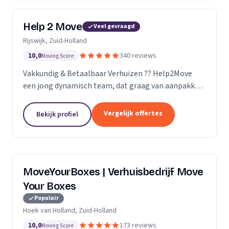
Help 2 Move
Veel gevraagd
Rijswijk, Zuid-Holland
10,0
340 reviews
Moving Score
Vakkundig & Betaalbaar Verhuizen ?? Help2Move
een jong dynamisch team, dat graag van aanpakken
weet. Benieuwd wat uw verhuizing gaat kosten ?
Vraag naar de mogelijkheden.
Vergelijk offertes
Bekijk profiel
MoveYourBoxes | Verhuisbedrijf Move
Your Boxes
Populair
Hoek van Holland, Zuid-Holland
10,0
173 reviews
Moving Score