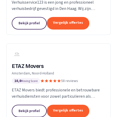
Verhuisservice123 is een jong en professioneel
verhuisbedrijf gevestigd in Den Haag. Wij zijn
gespecialiseerd in particuliere verhuizingen en
bieden een complete en zorgeloze verhuisservice.
Vergelijk offertes
Bekijk profiel
Met een ervaren team werken wij efficiënt,
zorgvuldig en tegen transparante uurtarieven.
Klanttevredenheid, duidelijke communicatie en
betrouwbaarheid staan bij ons centraal.
ETAZ Movers
Amsterdam, Noord-Holland
10,0
58 reviews
Moving Score
ETAZ Movers biedt professionele en betrouwbare
verhuisdiensten voor zowel particulieren als
bedrijven. Wij combineren ervaring met een
persoonlijke aanpak, zodat elke verhuizing efficiënt
Vergelijk offertes
Bekijk profiel
en zonder stress verloopt. Ons team werkt