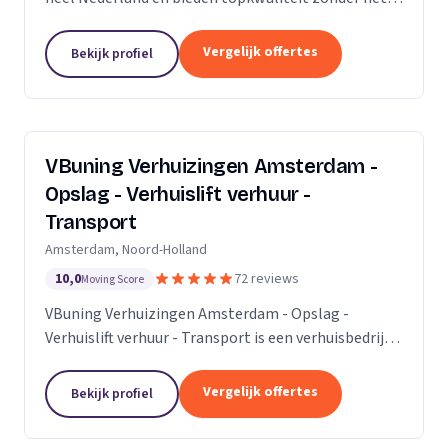
premium prijskaartje. Onze missie is om het
verhuisproces te transformeren in een naadloze en...
Vergelijk offertes
Bekijk profiel
VBuning Verhuizingen Amsterdam -
Opslag - Verhuislift verhuur -
Transport
Amsterdam, Noord-Holland
10,0
72 reviews
Moving Score
VBuning Verhuizingen Amsterdam - Opslag -
Verhuislift verhuur - Transport is een verhuisbedrijf
met een vestiging in Amsterdam.
Vergelijk offertes
Bekijk profiel