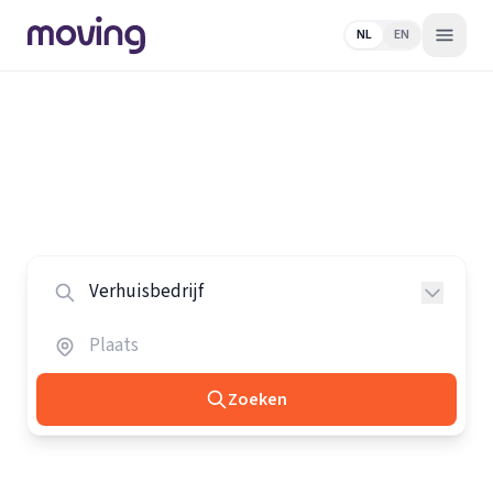
NL
EN
Home
/
Nederland
/
Verhuisbedrijven
Alle verhuisbedrijven in Nederland
Vergelijk de beste verhuisbedrijven in heel Nederland.
Zoeken