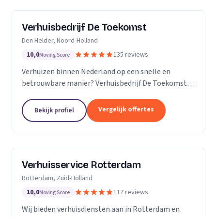
Verhuisbedrijf De Toekomst
Den Helder, Noord-Holland
10,0
135 reviews
Moving Score
Verhuizen binnen Nederland op een snelle en
betrouwbare manier? Verhuisbedrijf De Toekomst
zorgt ervoor dat uw spullen op veilige wijze verhuisd
worden naar de nieuwe locatie. En dat 24/7! Want of
Vergelijk offertes
Bekijk profiel
u...
Verhuisservice Rotterdam
Rotterdam, Zuid-Holland
10,0
117 reviews
Moving Score
Wij bieden verhuisdiensten aan in Rotterdam en