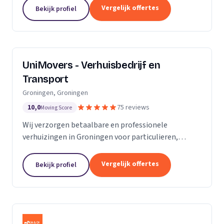
van de KvK. Door de toename van opdrachtgevers
Vergelijk offertes
Bekijk profiel
hebben wij...
UniMovers - Verhuisbedrijf en
Transport
Groningen, Groningen
10,0
75 reviews
Moving Score
Wij verzorgen betaalbare en professionele
verhuizingen in Groningen voor particulieren,
studenten en bedrijven met volledige service.
Vergelijk offertes
Bekijk profiel