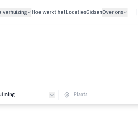
e verhuizing
Hoe werkt het
Locaties
Gidsen
Over ons
Verhuislift
Woningontruimers
Woningontruiming
ingontruimers in Nederlan
Schildersbedrijf
 woningontruimers in heel Nederland.
Vloerlegger
Elektricien