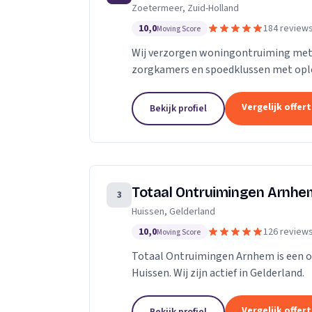
Zoetermeer, Zuid-Holland
10,0
184 review
Moving Score
Wij verzorgen woningontruiming met 
zorgkamers en spoedklussen met opl
Vergelijk offer
Bekijk profiel
Totaal Ontruimingen Arnhe
3
Huissen, Gelderland
10,0
126 review
Moving Score
Totaal Ontruimingen Arnhem is een on
Huissen. Wij zijn actief in Gelderland.
Vergelijk offer