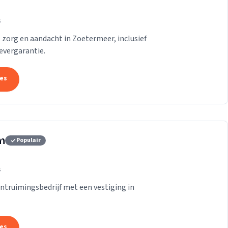
s
zorg en aandacht in Zoetermeer, inclusief
evergarantie.
tes
m
Populair
s
truimingsbedrijf met een vestiging in
tes