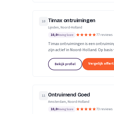
Timax ontruimingen
10
Lijnden, Noord-Holland
10,0
77 reviews
Moving Score
Timax ontruimingen is een ontruimings
zijn actief in Noord-Holland. Op basis
Vergelijk offer
Bekijk profiel
Ontruimend Goed
11
Amsterdam, Noord-Holland
10,0
73 reviews
Moving Score