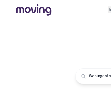
J
REGELEN
Verhuisbedrijf
Home
/
Nederland
/
Opslagruimte
Alle won
INRICHTEN
Schoonmaakbedrijf
Vergelijk de beste
Klusjesman
Loodgieter
Slotenmaker
TOOLS BIJ VERHUIZEN