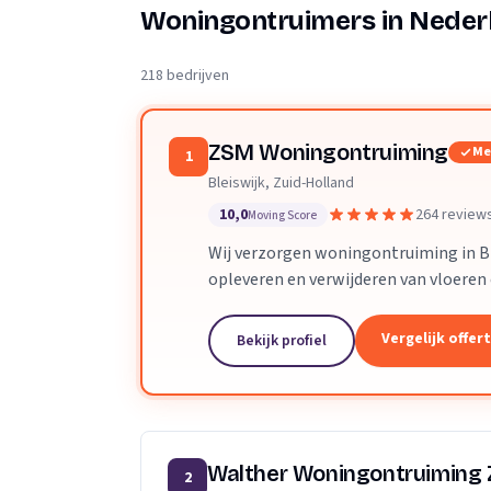
Verhuisplanner
Woningontruimers in Neder
Verhuisdozen berek
218 bedrijven
ZSM Woningontruiming
Me
1
Bleiswijk, Zuid-Holland
10,0
264 review
Moving Score
Wij verzorgen woningontruiming in Bl
opleveren en verwijderen van vloeren
Vergelijk offer
Bekijk profiel
Walther Woningontruiming
2