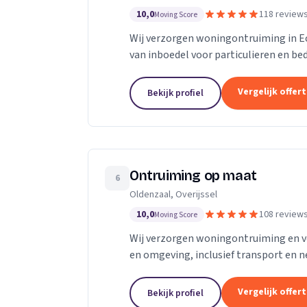
10,0
118 review
Moving Score
Wij verzorgen woningontruiming in Ec
van inboedel voor particulieren en be
Vergelijk offer
Bekijk profiel
Ontruiming op maat
6
Oldenzaal, Overijssel
10,0
108 review
Moving Score
Wij verzorgen woningontruiming en v
en omgeving, inclusief transport en n
Vergelijk offer
Bekijk profiel