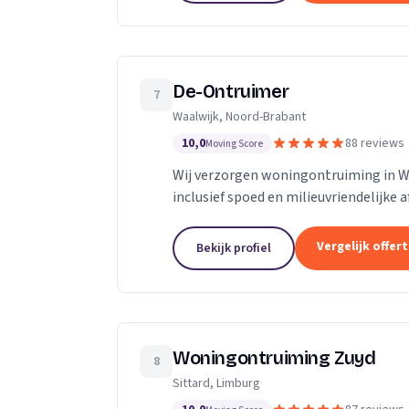
De-Ontruimer
7
Waalwijk, Noord-Brabant
10,0
88 reviews
Moving Score
Wij verzorgen woningontruiming in Waa
inclusief spoed en milieuvriendelijke 
Vergelijk offer
Bekijk profiel
Woningontruiming Zuyd
8
Sittard, Limburg