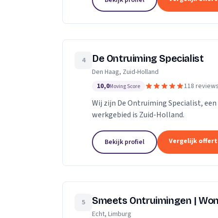
Bekijk profiel
De Ontruiming Specialist
4
Den Haag, Zuid-Holland
10,0
118 review
Moving Score
Wij zijn De Ontruiming Specialist, ee
werkgebied is Zuid-Holland.
Vergelijk offer
Bekijk profiel
Smeets Ontruimingen | Won
5
Echt, Limburg