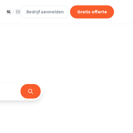
Bedrijf aanmelden
Gratis offerte
NL
|
EN
d