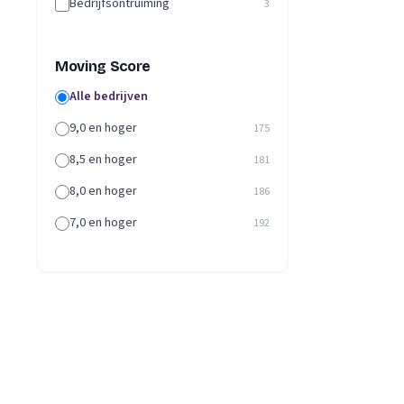
Bedrijfsontruiming
3
Moving Score
Alle bedrijven
9,0 en hoger
175
8,5 en hoger
181
8,0 en hoger
186
7,0 en hoger
192