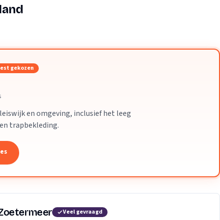
Verhuisvolume berekenen
land
enen
Energie vergelijken
est gekozen
s
eiswijk en omgeving, inclusief het leeg
 en trapbekleding.
tes
 Zoetermeer
Veel gevraagd