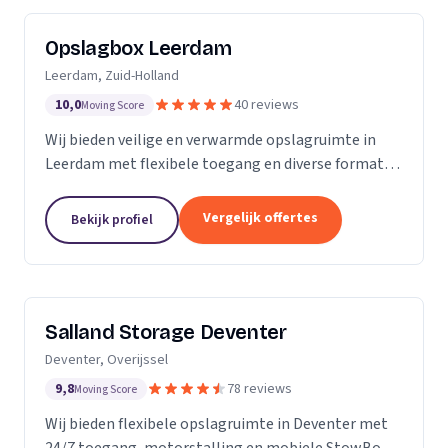
Opslagbox Leerdam
Leerdam, Zuid-Holland
10,0
40 reviews
Moving Score
Wij bieden veilige en verwarmde opslagruimte in
Leerdam met flexibele toegang en diverse formaten
opslagboxen voor particulieren en bedrijven.
Vergelijk offertes
Bekijk profiel
Salland Storage Deventer
Deventer, Overijssel
9,8
78 reviews
Moving Score
Wij bieden flexibele opslagruimte in Deventer met
24/7 toegang, motorstalling en mobiele StowBox