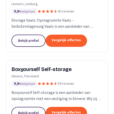
Lemiers, Limburg
9,8
60 reviews
Moving Score
Storage Vaals: Opslagruimte Vaals -
Selbsteinlagerung Vaals is een aanbieder van
opslagruimte met een vestiging in Lemiers. Wij zijn
actief in Limburg.
Vergelijk offertes
Bekijk profiel
Boxyourself Self-storage
Almere, Flevoland
9,8
59 reviews
Moving Score
Boxyourself Self-storage is een aanbieder van
opslagruimte met een vestiging in Almere. Wij zijn
actief in Flevoland.
Vergelijk offertes
Bekijk profiel