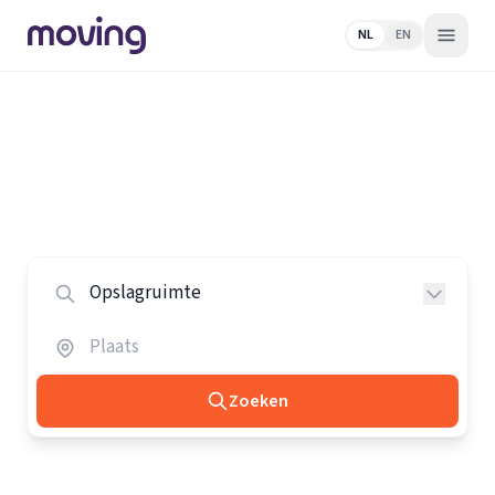
NL
EN
Home
/
Nederland
/
Opslagruimtes
Alle opslagruimtes in Nederland
Vergelijk de beste opslagruimtes in heel Nederland.
Zoeken