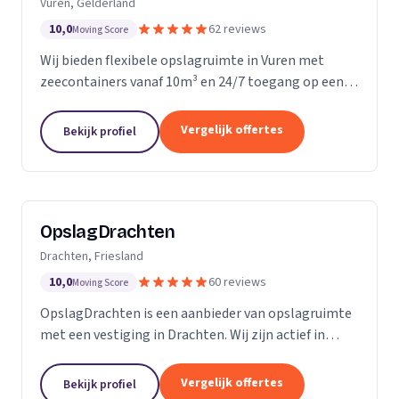
Vuren, Gelderland
10,0
62 reviews
Moving Score
Wij bieden flexibele opslagruimte in Vuren met
zeecontainers vanaf 10m³ en 24/7 toegang op een
afgesloten terrein.
Vergelijk offertes
Bekijk profiel
OpslagDrachten
Drachten, Friesland
10,0
60 reviews
Moving Score
OpslagDrachten is een aanbieder van opslagruimte
met een vestiging in Drachten. Wij zijn actief in
Friesland. Op basis van 60 beoordelingen staan wij
op een 5.
Vergelijk offertes
Bekijk profiel