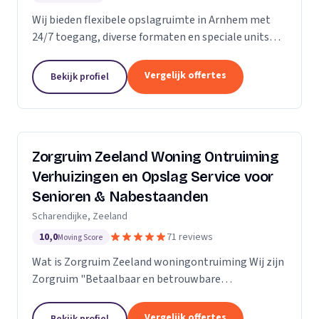
Wij bieden flexibele opslagruimte in Arnhem met
24/7 toegang, diverse formaten en speciale units
voor motoren, ideaal voor kort- en langdurige
opslag.
Vergelijk offertes
Bekijk profiel
Zorgruim Zeeland Woning Ontruiming
Verhuizingen en Opslag Service voor
Senioren & Nabestaanden
Scharendijke, Zeeland
10,0
71 reviews
Moving Score
Wat is Zorgruim Zeeland woningontruiming Wij zijn
Zorgruim "Betaalbaar en betrouwbare
professionals in woningontruiming, schoonmaak en
kleine verhuizingen.” Onze Kwaliteit is namelijk zo
Vergelijk offertes
Bekijk profiel