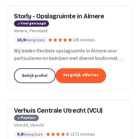
Storly - Opslagruimte in Almere
Veel gevraagd
Almere, Flevoland
10,0
108 reviews
Moving Score
Wij bieden flexibele opslagruimte in Almere voor
particulieren en bedrijven met diverse boxformaten
en laagste-prijs-garantie.
Vergelijk offertes
Bekijk profiel
Verhuis Centrale Utrecht (VCU)
Populair
Utrecht, Utrecht
9,8
2172 reviews
Moving Score