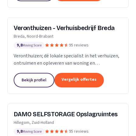
Veronthuizen - Verhuisbedrijf Breda
Breda, Noord-Brabant
9,8
95 reviews
Moving Score
Veronthuizen; dé lokale specialist in het verhuizen,
ontruimen en opleveren van woning en
bedrijfspanden. Alles geregeld bij één betrouwbare
partner. Klanttevredenheid en een zorgeloze service
Vergelijk offertes
Bekijk profiel
staat...
DAMO SELFSTORAGE Opslagruimtes
Hillegom, Zuid-Holland
9,8
95 reviews
Moving Score