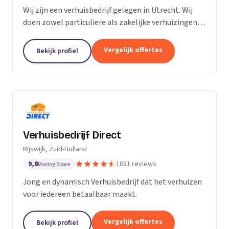
Wij zijn een verhuisbedrijf gelegen in Utrecht. Wij
doen zowel particuliere als zakelijke verhuizingen.
Particuliere verhuizingen, bedrijfsverhuizingen,
opslag van inboedel, de- en montageservice,...
Vergelijk offertes
Bekijk profiel
Verhuisbedrijf Direct
Rijswijk, Zuid-Holland
9,8
1851 reviews
Moving Score
Jong en dynamisch Verhuisbedrijf dat het verhuizen
voor iedereen betaalbaar maakt.
Vergelijk offertes
Bekijk profiel