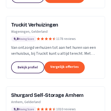
Truckit Verhuizingen
Wageningen, Gelderland
9,8
1178 reviews
Moving Score
Van ontzorgd verhuizen tot aan het huren van een
verhuisbus, bij Truckit kunt u altijd terecht. Met
onze formule hebben wij al duizenden tevreden
klanten geholpen door heel Nederland.
Vergelijk offertes
Bekijk profiel
Shurgard Self-Storage Arnhem
Arnhem, Gelderland
9,8
1010 reviews
Moving Score