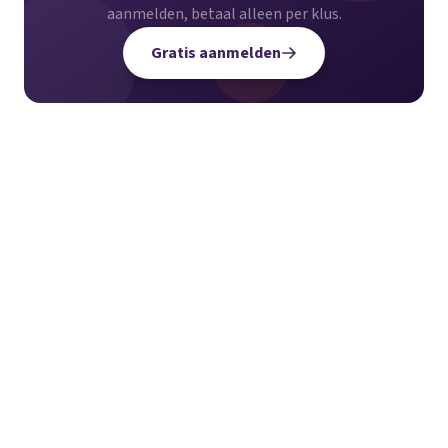
aanmelden, betaal alleen per klus.
Gratis aanmelden