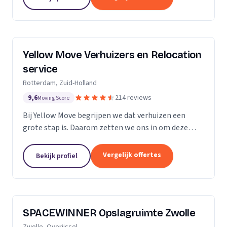
Yellow Move Verhuizers en Relocation
service
Rotterdam, Zuid-Holland
9,6
214 reviews
Moving Score
Bij Yellow Move begrijpen we dat verhuizen een
grote stap is. Daarom zetten we ons in om deze
ervaring zo soepel en stressvrij mogelijk te maken.
Met meer dan 35 jaar ervaring in de
Vergelijk offertes
Bekijk profiel
verhuisindustrie,...
SPACEWINNER Opslagruimte Zwolle
Zwolle, Overijssel