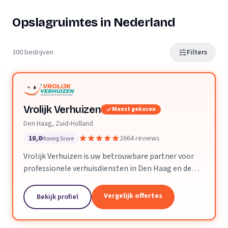
Opslagruimtes in Nederland
300 bedrijven
Filters
Vrolijk Verhuizen
Meest gekozen
Den Haag, Zuid-Holland
10,0
2664 reviews
Moving Score
Vrolijk Verhuizen is uw betrouwbare partner voor
professionele verhuisdiensten in Den Haag en de
hele provincie Zuid-Holland. Met jarenlange
ervaring en een toegewijd team zorgen wij ervoor
Vergelijk offertes
Bekijk profiel
dat uw verhuizing soepel en zorgeloos verloopt.