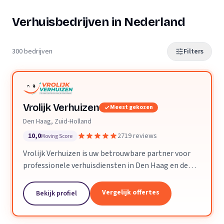
Verhuisbedrijven in Nederland
300 bedrijven
Filters
Vrolijk Verhuizen
Meest gekozen
Den Haag, Zuid-Holland
10,0
2719 reviews
Moving Score
Vrolijk Verhuizen is uw betrouwbare partner voor
professionele verhuisdiensten in Den Haag en de
hele provincie Zuid-Holland. Met jarenlange
ervaring en een toegewijd team zorgen wij ervoor
Vergelijk offertes
Bekijk profiel
dat uw verhuizing soepel en zorgeloos verloopt.