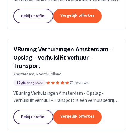
premium prijskaartje. Onze missie is om het
verhuisproces te transformeren in een naadloze en...
Vergelijk offertes
Bekijk profiel
VBuning Verhuizingen Amsterdam -
Opslag - Verhuislift verhuur -
Transport
Amsterdam, Noord-Holland
10,0
72 reviews
Moving Score
VBuning Verhuizingen Amsterdam - Opslag -
Verhuislift verhuur - Transport is een verhuisbedrijf
met een vestiging in Amsterdam.
Vergelijk offertes
Bekijk profiel