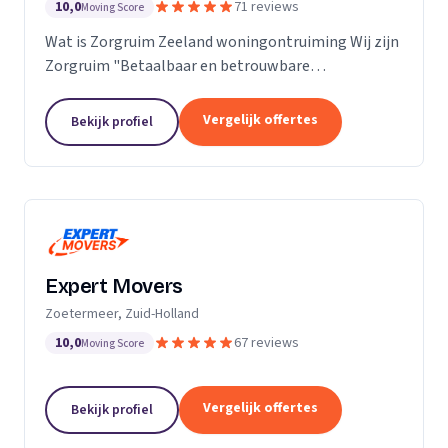
10,0
71 reviews
Moving Score
Wat is Zorgruim Zeeland woningontruiming Wij zijn
Zorgruim "Betaalbaar en betrouwbare
professionals in woningontruiming, schoonmaak en
kleine verhuizingen.” Onze Kwaliteit is namelijk zo
Vergelijk offertes
Bekijk profiel
ongelofelijk...
Expert Movers
Zoetermeer, Zuid-Holland
10,0
67 reviews
Moving Score
Vergelijk offertes
Bekijk profiel