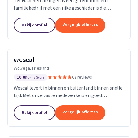
Ter Haar Verhuizingen is een gerenommeerd
familiebedrijf met een rijke geschiedenis die
teruggaat tot vier generaties. Wij zijn
gespecialiseerd in het bieden van naadloze en
Vergelijk offertes
Bekijk profiel
zorgeloze verhuisdiensten...
wescal
Wolvega, Friesland
10,0
62 reviews
Moving Score
Wescal levert in binnen en buitenland binnen snelle
tijd. Met onze vaste medewerkers en goed
wagenpark rijden wij naar onze klanten. Wij komen
na wat we beloven. Door goede
Vergelijk offertes
Bekijk profiel
kwaliteitsvoertuigen te...