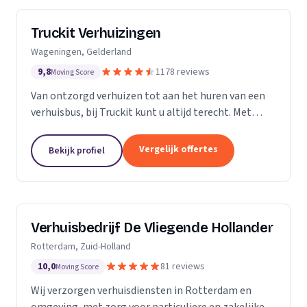
Truckit Verhuizingen
Wageningen, Gelderland
9,8
1178 reviews
Moving Score
Van ontzorgd verhuizen tot aan het huren van een
verhuisbus, bij Truckit kunt u altijd terecht. Met
onze formule hebben wij al duizenden tevreden
klanten geholpen door heel Nederland.
Vergelijk offertes
Bekijk profiel
Verhuisbedrijf De Vliegende Hollander
Rotterdam, Zuid-Holland
10,0
81 reviews
Moving Score
Wij verzorgen verhuisdiensten in Rotterdam en
omgeving, met zorg voor particuliere en zakelijke