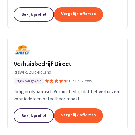
Particuliere verhuizingen, bedrijfsverhuizingen,
opslag van inboedel, de- en montageservice,...
Vergelijk offertes
Bekijk profiel
Verhuisbedrijf Direct
Rijswijk, Zuid-Holland
9,8
1851 reviews
Moving Score
Jong en dynamisch Verhuisbedrijf dat het verhuizen
voor iedereen betaalbaar maakt.
Vergelijk offertes
Bekijk profiel