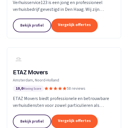
Verhuisservice123 is een jong en professioneel
verhuisbedrijf gevestigd in Den Haag. Wij zijn
gespecialiseerd in particuliere verhuizingen en
bieden een complete en zorgeloze verhuisservice.
Vergelijk offertes
Bekijk profiel
Met een ervaren team werken wij efficiënt,
zorgvuldig en tegen transparante uurtarieven.
Klanttevredenheid, duidelijke communicatie en
betrouwbaarheid staan bij ons centraal.
ETAZ Movers
Amsterdam, Noord-Holland
10,0
58 reviews
Moving Score
ETAZ Movers biedt professionele en betrouwbare
verhuisdiensten voor zowel particulieren als
bedrijven. Wij combineren ervaring met een
persoonlijke aanpak, zodat elke verhuizing efficiënt
Vergelijk offertes
Bekijk profiel
en zonder stress verloopt. Ons team werkt