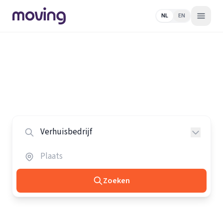
NL
EN
Home
/
Nederland
/
Verhuisbedrijven
Alle verhuisbedrijven in Nederland
Vergelijk de beste verhuisbedrijven in heel Nederland.
Zoeken