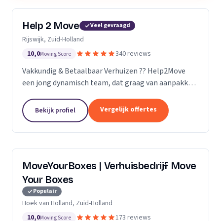
Help 2 Move
Veel gevraagd
Rijswijk, Zuid-Holland
10,0
340 reviews
Moving Score
Vakkundig & Betaalbaar Verhuizen ?? Help2Move
een jong dynamisch team, dat graag van aanpakken
weet. Benieuwd wat uw verhuizing gaat kosten ?
Vraag naar de mogelijkheden.
Vergelijk offertes
Bekijk profiel
MoveYourBoxes | Verhuisbedrijf Move
Your Boxes
Populair
Hoek van Holland, Zuid-Holland
10,0
173 reviews
Moving Score