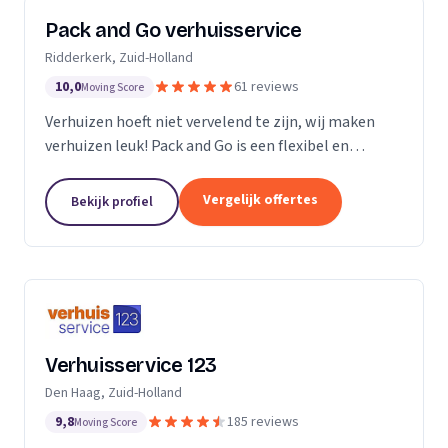
Pack and Go verhuisservice
Ridderkerk, Zuid-Holland
10,0
61 reviews
Moving Score
Verhuizen hoeft niet vervelend te zijn, wij maken
verhuizen leuk! Pack and Go is een flexibel en
servicegericht familiebedrijf waar u terecht kan voor
al uw verhuizingen. Met ons team van...
Vergelijk offertes
Bekijk profiel
Verhuisservice 123
Den Haag, Zuid-Holland
9,8
185 reviews
Moving Score