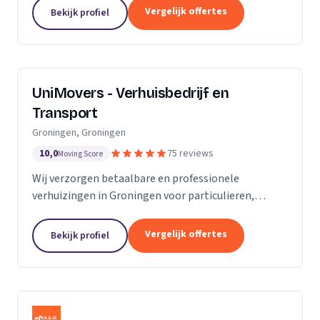
van de KvK. Door de toename van opdrachtgevers
Vergelijk offertes
Bekijk profiel
hebben wij...
UniMovers - Verhuisbedrijf en
Transport
Groningen, Groningen
10,0
75 reviews
Moving Score
Wij verzorgen betaalbare en professionele
verhuizingen in Groningen voor particulieren,
studenten en bedrijven met volledige service.
Vergelijk offertes
Bekijk profiel