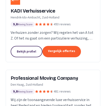
KADI Verhuisservice
Hendrik-Ido-Ambacht, Zuid-Holland
9,8
493 reviews
Moving Score
Verhuizen zonder zorgen? Wij regelen het van A tot
Z. Of het nu gaat om een particuliere verhuizing,
zakelijke verhuisopdracht of ontruiming: wij werken
snel, zorgvuldig en betrouwbaar. Van inpakken en
Vergelijk offertes
Bekijk profiel
monteren tot transport en tijdelijke opslag — u
kunt op ons rekenen. Met onze professionele
aanpak en uitstekende klantbeoordelingen zorgen
wij voor een soepele verhuizing zonder stress.
Professional Moving Company
Den Haag, Zuid-Holland
9,8
481 reviews
Moving Score
Wij zijn de toonaangevende luxe verhuisservice in
heel Nederland en bieden topkwaliteit zonder het