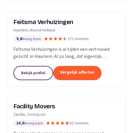
Feitsma Verhuizingen
Haarlem, Noord-Holland
9,8
271 reviews
Moving Score
Feitsma Verhuizingen is al tijden een vertrouwd
gezicht in Haarlem. Al zo lang, dat eigenlijk
niemand precies meer weet wanneer opa Feitsma
ooit begonnen is met verhuizen. De eerste
Vergelijk offertes
Bekijk profiel
advertenties van...
Facility Movers
Zwolle, Overijssel
10,0
62 reviews
Moving Score