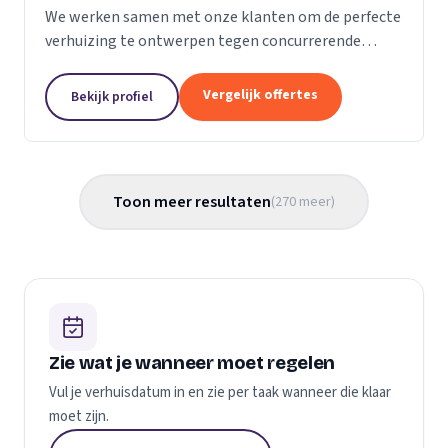
We werken samen met onze klanten om de perfecte
verhuizing te ontwerpen tegen concurrerende
prijzen en met de beste verhuismaterialen. We
weten dat verhuizen een stressvol proces kan zijn.
Vergelijk offertes
Bekijk profiel
Daarom...
Toon meer resultaten
(
270
meer
)
Zie wat je wanneer moet regelen
Vul je verhuisdatum in en zie per taak wanneer die klaar
moet zijn.