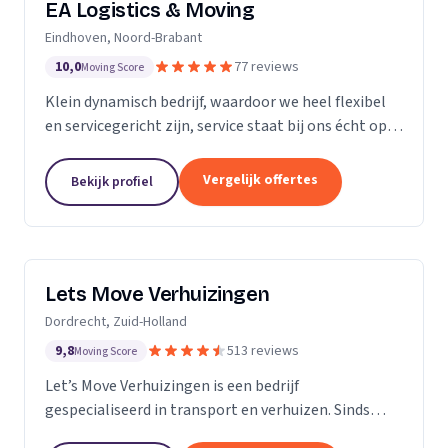
EA Logistics & Moving
Eindhoven, Noord-Brabant
10,0
77 reviews
Moving Score
Klein dynamisch bedrijf, waardoor we heel flexibel
en servicegericht zijn, service staat bij ons écht op
nummer één.
Vergelijk offertes
Bekijk profiel
Lets Move Verhuizingen
Dordrecht, Zuid-Holland
9,8
513 reviews
Moving Score
Let’s Move Verhuizingen is een bedrijf
gespecialiseerd in transport en verhuizen. Sinds
2015 zijn wij geregistreerd in het handelsregister