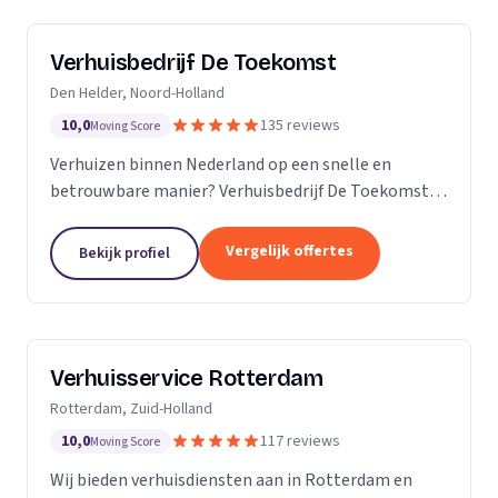
Verhuisbedrijf De Toekomst
Den Helder, Noord-Holland
10,0
135 reviews
Moving Score
Verhuizen binnen Nederland op een snelle en
betrouwbare manier? Verhuisbedrijf De Toekomst
zorgt ervoor dat uw spullen op veilige wijze verhuisd
worden naar de nieuwe locatie. En dat 24/7! Want of
Vergelijk offertes
Bekijk profiel
u...
Verhuisservice Rotterdam
Rotterdam, Zuid-Holland
10,0
117 reviews
Moving Score
Wij bieden verhuisdiensten aan in Rotterdam en