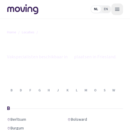
NL
EN
Home
/
Locaties
/
Friesland
Friesland
Vakspecialisten beschikbaar in
25
plaatsen in Friesland.
B
D
F
G
H
J
K
L
M
O
S
W
B
Berltsum
Bolsward
Burgum