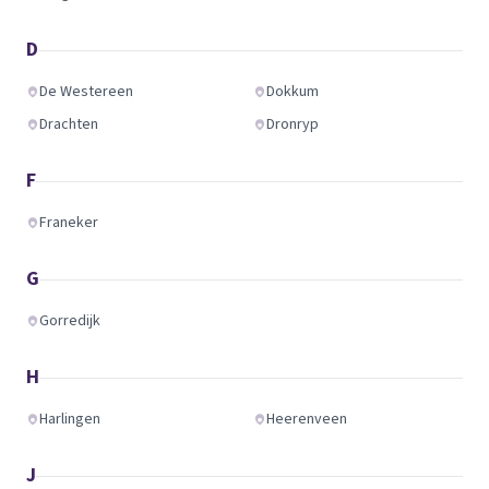
D
De Westereen
Dokkum
Drachten
Dronryp
F
Franeker
G
Gorredijk
H
Harlingen
Heerenveen
J