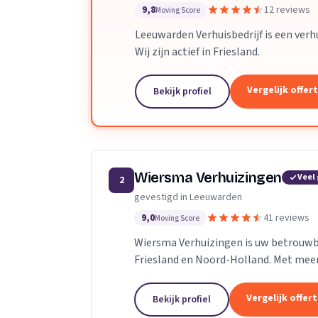
9,8
12 reviews
Moving Score
Leeuwarden Verhuisbedrijf is een verh
Wij zijn actief in Friesland.
Vergelijk offer
Bekijk profiel
Wiersma Verhuizingen
Veel
2
gevestigd in Leeuwarden
9,0
41 reviews
Moving Score
Wiersma Verhuizingen is uw betrouwba
Friesland en Noord-Holland. Met meer 
onderscheiden we ons door onze uitgeb
Vergelijk offer
Bekijk profiel