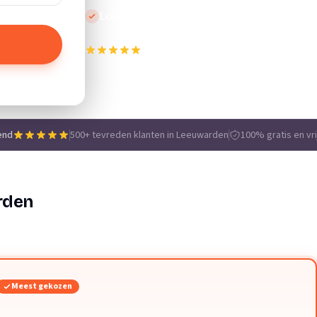
Lokale vakmensen
500+ tevreden klanten in Leeuwarden
e
end
500+ tevreden klanten in Leeuwarden
100% gratis en vri
rden
Meest gekozen