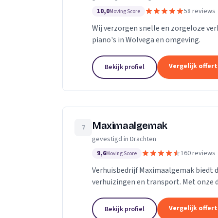
10,0
58 reviews
Moving Score
Wij verzorgen snelle en zorgeloze ve
piano's in Wolvega en omgeving.
Vergelijk offer
Bekijk profiel
Maximaalgemak
7
gevestigd in Drachten
9,6
160 reviews
Moving Score
Verhuisbedrijf Maximaalgemak biedt d
verhuizingen en transport. Met onze d
particuliere klant. Wij zijn het verhuisbe
Vergelijk offer
Bekijk profiel