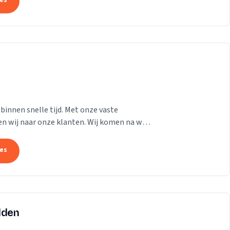
tes
binnen snelle tijd. Met onze vaste
n wij naar onze klanten. Wij komen na wat
tuigen te...
tes
lden