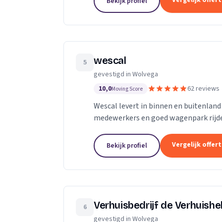
Vergelijk offer
Bekijk profiel
wescal
5
gevestigd in Wolvega
10,0
62 reviews
Moving Score
Wescal levert in binnen en buitenland 
medewerkers en goed wagenpark rijde
we beloven. Door goede kwaliteitsvoer
Vergelijk offer
Bekijk profiel
Verhuisbedrijf de Verhuishe
6
gevestigd in Wolvega