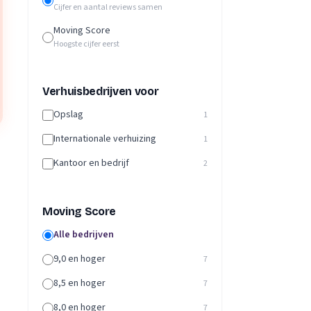
Cijfer en aantal reviews samen
Moving Score
Hoogste cijfer eerst
Verhuisbedrijven voor
Opslag
1
Internationale verhuizing
1
Kantoor en bedrijf
2
Moving Score
Alle bedrijven
9,0 en hoger
7
8,5 en hoger
7
8,0 en hoger
7