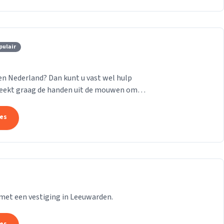
pulair
en Nederland? Dan kunt u vast wel hulp
teekt graag de handen uit de mouwen om
 En de...
tes
f met een vestiging in Leeuwarden.