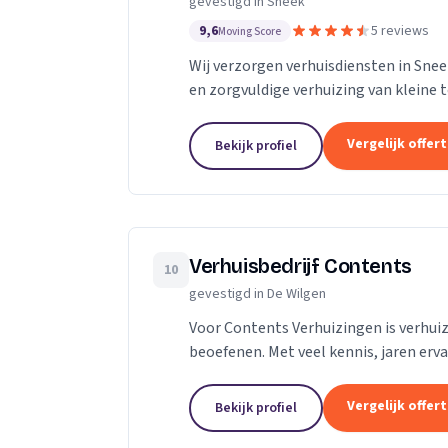
gevestigd in Sneek
9,6
5 reviews
Moving Score
Wij verzorgen verhuisdiensten in Snee
en zorgvuldige verhuizing van kleine 
Vergelijk offer
Bekijk profiel
Verhuisbedrijf Contents
10
gevestigd in De Wilgen
Voor Contents Verhuizingen is verhuize
beoefenen. Met veel kennis, jaren erva
vergeten liefde voor dit vakmanschap.
Vergelijk offer
Bekijk profiel