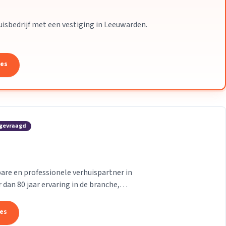
uisbedrijf met een vestiging in Leeuwarden.
tes
 gevraagd
re en professionele verhuispartner in
dan 80 jaar ervaring in de branche,
reide kennis,...
tes