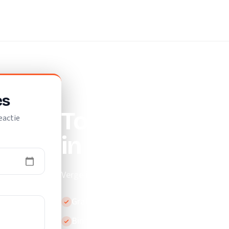
jf
es
Top 10 beste v
eactie
in Leeuwarde
Vergelijk de beste verhuisbedrijven in Leeu
Gratis en vrijblijvend
Binnen 24 uur reactie