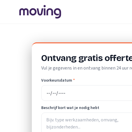
Home
/
Nederland
/
Friesland
/
Leeuwarden
/
Verhuisbedri
Ontvang gratis offert
Vul je gegevens in en ontvang binnen 24 uur r
Voorkeursdatum
*
Beschrijf kort wat je nodig hebt