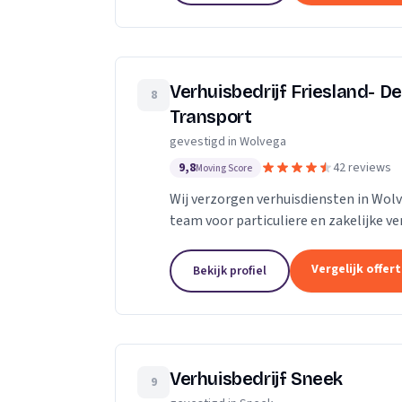
Verhuisbedrijf Friesland- D
8
Transport
gevestigd in Wolvega
9,8
42 reviews
Moving Score
Wij verzorgen verhuisdiensten in Wo
team voor particuliere en zakelijke ve
Vergelijk offer
Bekijk profiel
Verhuisbedrijf Sneek
9