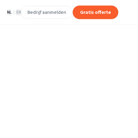
Bedrijf aanmelden
Gratis offerte
NL
|
EN
erhuisbedrijven
n
warden.