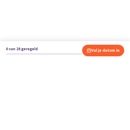
0 van 28 geregeld
Vul je datum in
Klaar om te verhuizen?
Vergelijk gratis en vrijblijvend verhuisbedrijven en andere
specialisten bij jou in de buurt.
Start je verhuizing