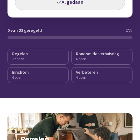
Al gedaan
0 van 28 geregeld
0
%
Regelen
Rondom de verhuisdag
12 open
6 open
Inrichten
Verbeteren
6 open
4 open
Regelen