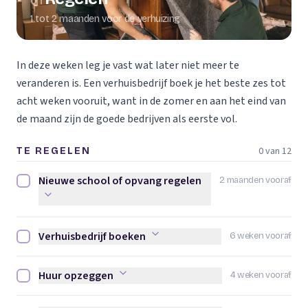
01
1 tot 2 maanden voor de verhuizing
In deze weken leg je vast wat later niet meer te
veranderen is. Een verhuisbedrijf boek je het beste zes tot
acht weken vooruit, want in de zomer en aan het eind van
de maand zijn de goede bedrijven als eerste vol.
0 van 12
TE REGELEN
Nieuwe school of opvang regelen
2 maanden vooraf
Nieuwe school of opvang regelen afvinken
Verhuisbedrijf boeken
6 weken vooraf
Verhuisbedrijf boeken afvinken
Huur opzeggen
4 weken vooraf
Huur opzeggen afvinken