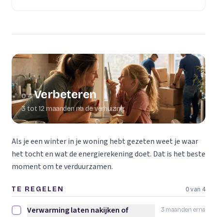
Verbeteren
04
3 tot 12 maanden na de verhuizing
Als je een winter in je woning hebt gezeten weet je waar
het tocht en wat de energierekening doet. Dat is het beste
moment om te verduurzamen.
0 van 4
TE REGELEN
Verwarming laten nakijken of
3 maanden erna
Verwarming laten nakijken of vervangen afvinken