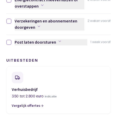
Energiecontract meeverhuizen of
Energiecontract meeverhuizen of overstappen afvinken
overstappen
Verzekeringen en abonnementen
2 weken vooraf
Verzekeringen en abonnementen doorgeven afvinken
doorgeven
Post laten doorsturen
1 week vooraf
Post laten doorsturen afvinken
UITBESTEDEN
Verhuisbedrijf
350 tot 2.800 euro
indicatie
Vergelijk offertes
(opent in een nieuw tabblad)