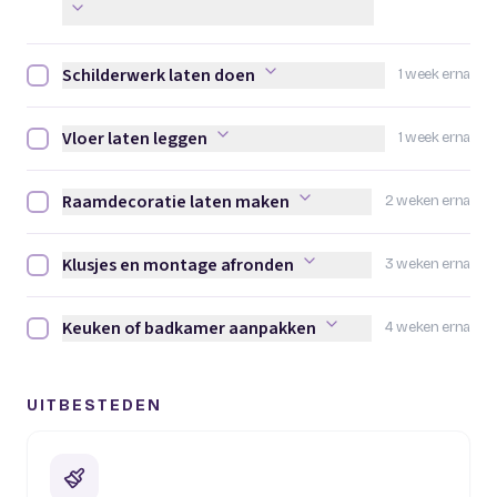
Schilderwerk laten doen
1 week erna
Schilderwerk laten doen afvinken
Vloer laten leggen
1 week erna
Vloer laten leggen afvinken
Raamdecoratie laten maken
2 weken erna
Raamdecoratie laten maken afvinken
Klusjes en montage afronden
3 weken erna
Klusjes en montage afronden afvinken
Keuken of badkamer aanpakken
4 weken erna
Keuken of badkamer aanpakken afvinken
UITBESTEDEN