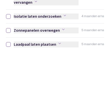
vervangen
Isolatie laten onderzoeken
4 maanden erna
Isolatie laten onderzoeken afvinken
Zonnepanelen overwegen
5 maanden erna
Zonnepanelen overwegen afvinken
Laadpaal laten plaatsen
5 maanden erna
Laadpaal laten plaatsen afvinken