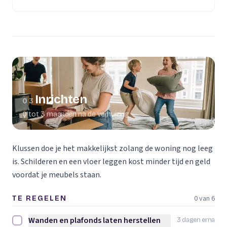
(opent in een nieuw tabblad)
Inrichten
03
0 tot 3 maanden na de verhuizing
Klussen doe je het makkelijkst zolang de woning nog leeg
is. Schilderen en een vloer leggen kost minder tijd en geld
voordat je meubels staan.
0 van 6
TE REGELEN
Wanden en plafonds laten herstellen
3 dagen erna
Wanden en plafonds laten herstellen afvinken