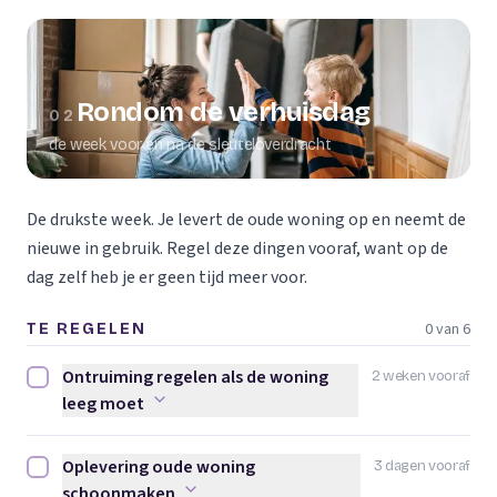
Rondom de verhuisdag
02
de week voor en na de sleuteloverdracht
De drukste week. Je levert de oude woning op en neemt de
nieuwe in gebruik. Regel deze dingen vooraf, want op de
dag zelf heb je er geen tijd meer voor.
0 van 6
TE REGELEN
Ontruiming regelen als de woning
2 weken vooraf
Ontruiming regelen als de woning leeg moet afvinken
leeg moet
Oplevering oude woning
3 dagen vooraf
Oplevering oude woning schoonmaken afvinken
schoonmaken