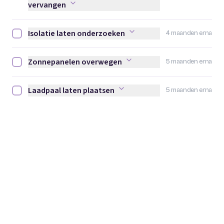
vervangen
Isolatie laten onderzoeken
4 maanden erna
Isolatie laten onderzoeken afvinken
Zonnepanelen overwegen
5 maanden erna
Zonnepanelen overwegen afvinken
Laadpaal laten plaatsen
5 maanden erna
Laadpaal laten plaatsen afvinken