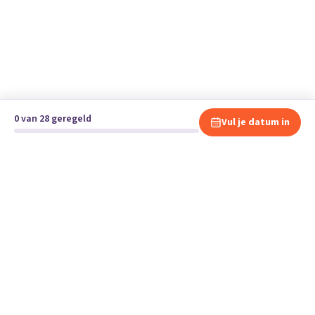
0 van 28 geregeld
Vul je datum in
Klaar om te verhuizen?
Vergelijk gratis en vrijblijvend verhuisbedrijven en andere
specialisten bij jou in de buurt.
Start je verhuizing