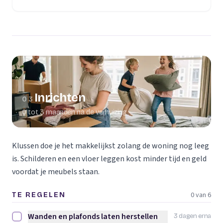
(opent in een nieuw tabblad)
Inrichten
03
0 tot 3 maanden na de verhuizing
Klussen doe je het makkelijkst zolang de woning nog leeg
is. Schilderen en een vloer leggen kost minder tijd en geld
voordat je meubels staan.
0 van 6
TE REGELEN
Wanden en plafonds laten herstellen
3 dagen erna
Wanden en plafonds laten herstellen afvinken