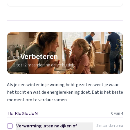
Verbeteren
04
3 tot 12 maanden na de verhuizing
Als je een winter in je woning hebt gezeten weet je waar
het tocht en wat de energierekening doet. Dat is het beste
moment om te verduurzamen.
0 van 4
TE REGELEN
Verwarming laten nakijken of
3 maanden erna
Verwarming laten nakijken of vervangen afvinken