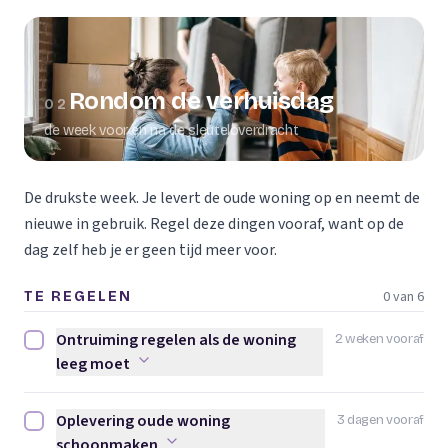
Rondom de verhuisdag
02
de week voor en na de sleuteloverdracht
De drukste week. Je levert de oude woning op en neemt de
nieuwe in gebruik. Regel deze dingen vooraf, want op de
dag zelf heb je er geen tijd meer voor.
0 van 6
TE REGELEN
Ontruiming regelen als de woning
2 weken vooraf
Ontruiming regelen als de woning leeg moet afvinken
leeg moet
Oplevering oude woning
3 dagen vooraf
Oplevering oude woning schoonmaken afvinken
schoonmaken