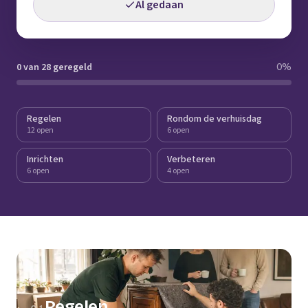
Al gedaan
0 van 28 geregeld
0
%
Regelen
Rondom de verhuisdag
12 open
6 open
Inrichten
Verbeteren
6 open
4 open
Regelen