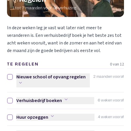
01
1 tot 2 maanden voor de verhuizing
In deze weken leg je vast wat later niet meer te
veranderen is. Een verhuisbedrijf boek je het beste zes tot
acht weken vooruit, want in de zomer en aan het eind van
de maand zijn de goede bedrijven als eerste vol.
0 van 12
TE REGELEN
Nieuwe school of opvang regelen
2 maanden vooraf
Nieuwe school of opvang regelen afvinken
Verhuisbedrijf boeken
6 weken vooraf
Verhuisbedrijf boeken afvinken
Huur opzeggen
4 weken vooraf
Huur opzeggen afvinken