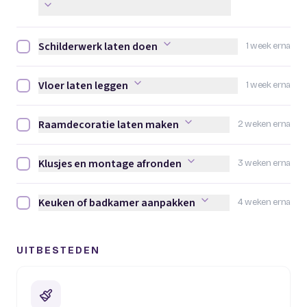
Schilderwerk laten doen
1 week erna
Schilderwerk laten doen afvinken
Vloer laten leggen
1 week erna
Vloer laten leggen afvinken
Raamdecoratie laten maken
2 weken erna
Raamdecoratie laten maken afvinken
Klusjes en montage afronden
3 weken erna
Klusjes en montage afronden afvinken
Keuken of badkamer aanpakken
4 weken erna
Keuken of badkamer aanpakken afvinken
UITBESTEDEN