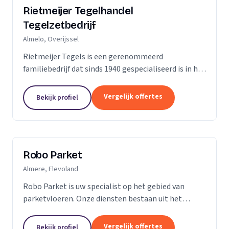
Rietmeijer Tegelhandel
Tegelzetbedrijf
Almelo, Overijssel
Rietmeijer Tegels is een gerenommeerd
familiebedrijf dat sinds 1940 gespecialiseerd is in het
leveren en aanbrengen van allerlei soorten tegels.
Met een rijke geschiedenis en een passie voor...
Vergelijk offertes
Bekijk profiel
Robo Parket
Almere, Flevoland
Robo Parket is uw specialist op het gebied van
parketvloeren. Onze diensten bestaan uit het
leggen, onderhouden en repareren van
parketvloeren. Voor ons is elke parketvloer uniek en
Vergelijk offertes
Bekijk profiel