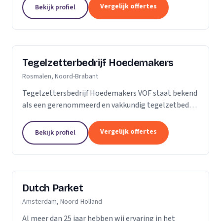
is dan slechts een plek; het is een weerspiegeling
Vergelijk offertes
Bekijk profiel
van uw...
Tegelzetterbedrijf Hoedemakers
Rosmalen, Noord-Brabant
Tegelzettersbedrijf Hoedemakers VOF staat bekend
als een gerenommeerd en vakkundig tegelzetbedrijf
op het gebied van alle keramische wand- en
vloertegels en diverse soorten natuursteen. Grotere
Vergelijk offertes
Bekijk profiel
of...
Dutch Parket
Amsterdam, Noord-Holland
Al meer dan 25 jaar hebben wij ervaring in het