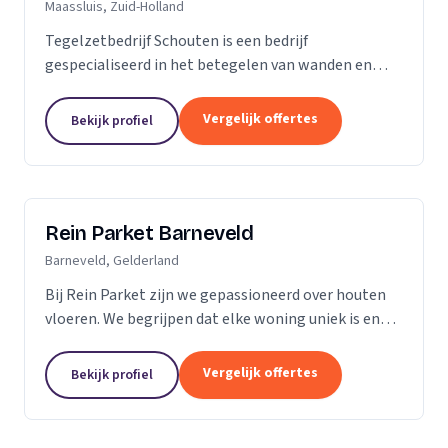
Maassluis, Zuid-Holland
Tegelzetbedrijf Schouten is een bedrijf
gespecialiseerd in het betegelen van wanden en
vloeren. Wij voeren opdrachten uit voor zowel
bedrijven als particulieren. Nieuwbouw- of
Vergelijk offertes
Bekijk profiel
renovatieprojecten,...
Rein Parket Barneveld
Barneveld, Gelderland
Bij Rein Parket zijn we gepassioneerd over houten
vloeren. We begrijpen dat elke woning uniek is en
streven ernaar om de perfecte vloer te leveren die
past bij uw stijl en behoeften. Of u nu op zoek...
Vergelijk offertes
Bekijk profiel