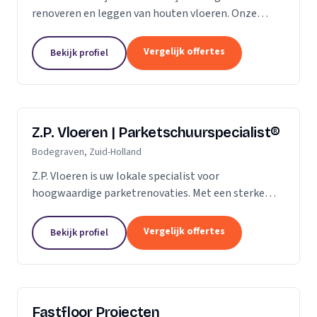
renoveren en leggen van houten vloeren. Onze
klanten vertrouwen ons op de kwaliteit die wij al
jaren leveren. Of het gaat om een nieuwe vloer of
Vergelijk offertes
Bekijk profiel
een...
Z.P. Vloeren | Parketschuurspecialist®
Bodegraven, Zuid-Holland
Z.P. Vloeren is uw lokale specialist voor
hoogwaardige parketrenovaties. Met een sterke
aanwezigheid in de regio's Zoetermeer, Alphen aan
den Rijn en Gouda, bieden we onze diensten aan
Vergelijk offertes
Bekijk profiel
zowel...
Fastfloor Projecten