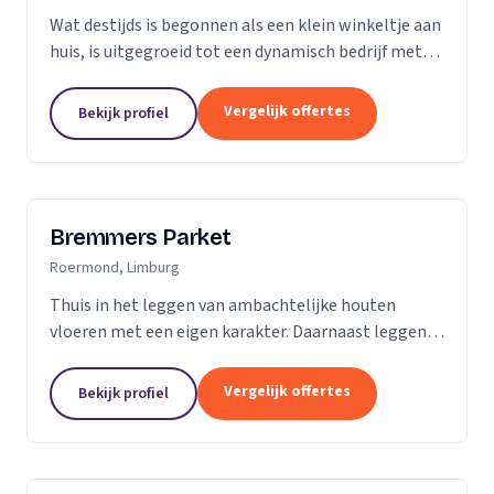
Wat destijds is begonnen als een klein winkeltje aan
huis, is uitgegroeid tot een dynamisch bedrijf met
een ruime showroom om de hedendaagse stijlen en
mogelijkheden op het gebied van parket, kurk en...
Vergelijk offertes
Bekijk profiel
Bremmers Parket
Roermond, Limburg
Thuis in het leggen van ambachtelijke houten
vloeren met een eigen karakter. Daarnaast leggen
wij ook verouderde vloeren, lamelparket, diverse
soorten laminaat en PVC vloeren. Heeft u al een...
Vergelijk offertes
Bekijk profiel