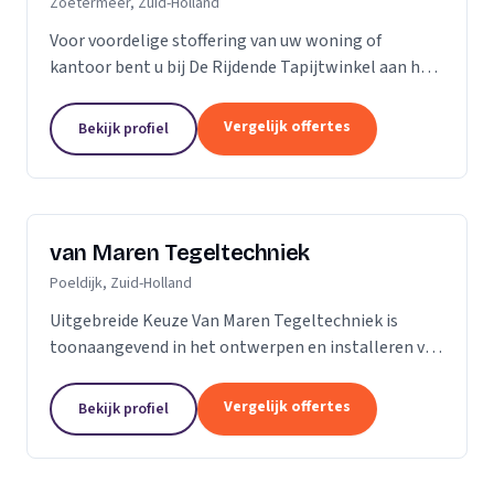
Zoetermeer, Zuid-Holland
Voor voordelige stoffering van uw woning of
kantoor bent u bij De Rijdende Tapijtwinkel aan het
juiste adres. Wij bezoeken u op uw locatie of bij u
thuis met ons uitgebreide 'up to date' collectie...
Vergelijk offertes
Bekijk profiel
van Maren Tegeltechniek
Poeldijk, Zuid-Holland
Uitgebreide Keuze Van Maren Tegeltechniek is
toonaangevend in het ontwerpen en installeren van
schitterende badkamers, toiletten en keukens voor
een aantrekkelijke prijs. Bij ons treft u een...
Vergelijk offertes
Bekijk profiel