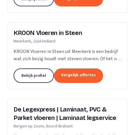
verdient daarom...
KROON Vloeren in Steen
Meerkerk, Zuid-Holland
KROON Vloeren in Steen uit Meerkerk is een bedrijf
wat zich bezig houdt met stenen vloeren. Of het nu
gaat om advisering, levering, plaatsing door ervaren
tegelzetters, vloerverwarming, onderhoud,...
Vergelijk offertes
Bekijk profiel
De Legexpress | Laminaat, PVC &
Parket vloeren | Laminaat legservice
Bergen op Zoom, Noord-Brabant