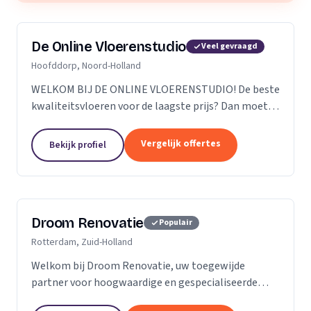
De Online Vloerenstudio
Veel gevraagd
Hoofddorp, Noord-Holland
WELKOM BIJ DE ONLINE VLOERENSTUDIO! De beste
kwaliteitsvloeren voor de laagste prijs? Dan moet u
bij de Online Vloerenstudio zijn. U kunt diverse
soorten parketvloeren en laminaat online
Vergelijk offertes
Bekijk profiel
bestellen...
Droom Renovatie
Populair
Rotterdam, Zuid-Holland
Welkom bij Droom Renovatie, uw toegewijde
partner voor hoogwaardige en gespecialiseerde
kluswerkzaamheden. Wij begrijpen dat uw huis meer