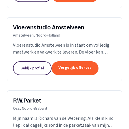
Vloerenstudio Amstelveen
Amstelveen, Noord-Holland
Vloerenstudio Amstelveen is in staat om volledig
maatwerk en vakwerk te leveren. De vloer kan
geheel naar uw wens gemaakt worden als het gaat
om type materiaal, kleur, afmeting of uitstraling.
Vergelijk offertes
Bekijk profiel
Geen...
RW.Parket
Oss, Noord-Brabant
Mijn naam is Richard van de Wetering. Als klein kind
liep ik al dagelijks rond in de parketzaak van mijn