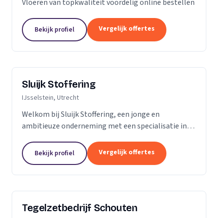
Vloeren van topkwaliteit voordelig online bestellen
Vergelijk offertes
Bekijk profiel
Sluijk Stoffering
IJsselstein, Utrecht
Welkom bij Sluijk Stoffering, een jonge en
ambitieuze onderneming met een specialisatie in
vloer- en trapbekleding en raamdecoratie. Met trots
kunnen we zeggen dat we al 20 jaar onze expertise...
Vergelijk offertes
Bekijk profiel
Tegelzetbedrijf Schouten