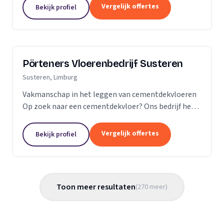
Vergelijk offertes
Bekijk profiel
Pörteners Vloerenbedrijf Susteren
Susteren, Limburg
Vakmanschap in het leggen van cementdekvloeren
Op zoek naar een cementdekvloer? Ons bedrijf heeft
op het gebied van cementdekvloeren, ruim 70 jaar
ervaring wat betreft woningbouw en utiliteitsbouw.
Vergelijk offertes
Bekijk profiel
Toon meer resultaten
(
270
meer
)