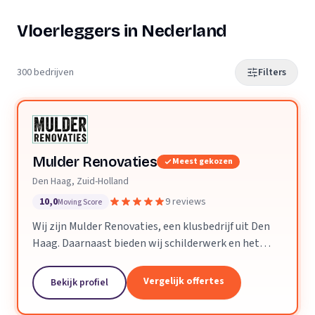
Vloerleggers in Nederland
300 bedrijven
Filters
Mulder Renovaties
Meest gekozen
Den Haag, Zuid-Holland
10,0
9 reviews
Moving Score
Wij zijn Mulder Renovaties, een klusbedrijf uit Den
Haag. Daarnaast bieden wij schilderwerk en het
leggen van vloeren aan.
Vergelijk offertes
Bekijk profiel