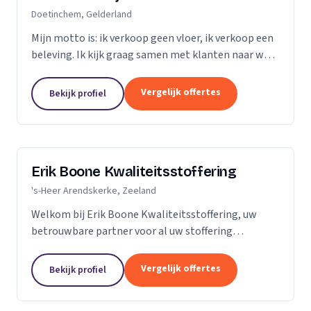
Doetinchem, Gelderland
Mijn motto is: ik verkoop geen vloer, ik verkoop een
beleving. Ik kijk graag samen met klanten naar wat
het beste bij hen en hun ruimte past. Zij praten, ik
luister. Niet de stalen of onze showroom,...
Vergelijk offertes
Bekijk profiel
Erik Boone Kwaliteitsstoffering
's-Heer Arendskerke, Zeeland
Welkom bij Erik Boone Kwaliteitsstoffering, uw
betrouwbare partner voor al uw stoffering
behoeften. Als zelfstandige onderneming zijn we
gespecialiseerd in de stoffering van vloeren en alle
Vergelijk offertes
Bekijk profiel
soorten...