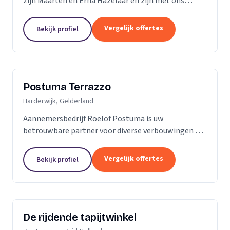
zijn Maarten en Erna Hazelaar en zijn met ons
familiebedrijf al jaren bij Parketmeester
aangesloten, omdat deze organisatie staat voor
Vergelijk offertes
Bekijk profiel
zelfstandige...
Postuma Terrazzo
Harderwijk, Gelderland
Aannemersbedrijf Roelof Postuma is uw
betrouwbare partner voor diverse verbouwingen en
timmerwerken in en rond uw huis. Of het nu gaat
om het verbouwen van badkamers, het plaatsen van
Vergelijk offertes
Bekijk profiel
dakkapellen,...
De rijdende tapijtwinkel