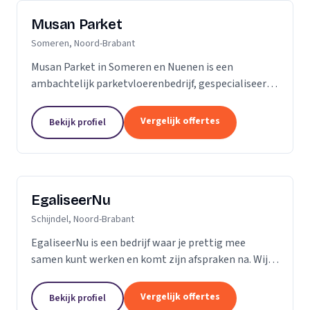
Musan Parket
Someren, Noord-Brabant
Musan Parket in Someren en Nuenen is een
ambachtelijk parketvloerenbedrijf, gespecialiseerd
in het verwerken van traditionele parketvloeren en
het adres bij uitstek voor de renovatie van
Vergelijk offertes
Bekijk profiel
bestaande...
EgaliseerNu
Schijndel, Noord-Brabant
EgaliseerNu is een bedrijf waar je prettig mee
samen kunt werken en komt zijn afspraken na. Wij
zijn pas tevreden als de vloer er strak en netjes
uitziet.
Vergelijk offertes
Bekijk profiel