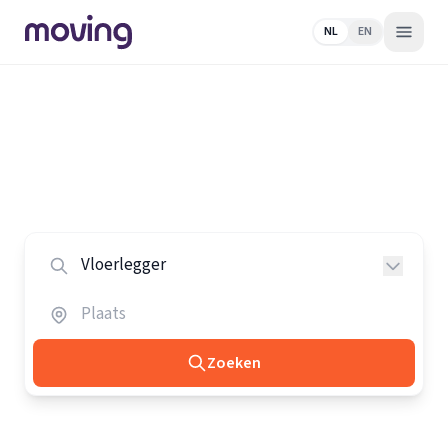
NL
EN
Home
/
Nederland
/
Vloerleggers
Alle vloerleggers in Nederland
Vergelijk de beste vloerleggers in heel Nederland.
Zoeken