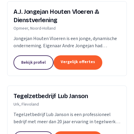
A.J. Jongejan Houten Vloeren &
Dienstverlening
Opmeer, Noord-Holland
Jongejan Houten Vloeren is een jonge, dynamische
onderneming. Eigenaar Andre Jongejan had
jarenlange ervaring in de parket- en
timmerbranche, toen hij in 2004 met zijn eigen
Vergelijk offertes
Bekijk profiel
bedrijf van start ging....
Tegelzetbedrijf Lub Janson
Urk, Flevoland
Tegelzetbedrijf Lub Janson is een professioneel
bedrijf met meer dan 20 jaar ervaring in tegelwerk.
Specialist in vloeren- en wandtegels.