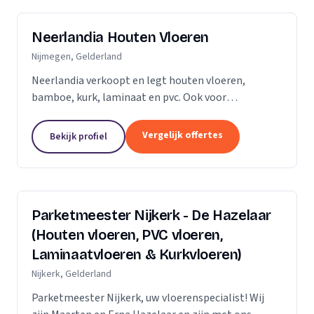
Neerlandia Houten Vloeren
Nijmegen, Gelderland
Neerlandia verkoopt en legt houten vloeren,
bamboe, kurk, laminaat en pvc. Ook voor
onderhoud, schuren, renovatie en trapbekleding
kunt u bij ons terecht! Neerlandia is een
Vergelijk offertes
Bekijk profiel
familiebedrijf in Nijmegen...
Parketmeester Nijkerk - De Hazelaar
(Houten vloeren, PVC vloeren,
Laminaatvloeren & Kurkvloeren)
Nijkerk, Gelderland
Parketmeester Nijkerk, uw vloerenspecialist! Wij