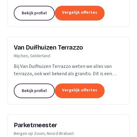
vader en al snel ging ik mee de vloer op. Dit is dan
ook de reden dat ik besloot zelf...
Vergelijk offertes
Bekijk profiel
Van Duifhuizen Terrazzo
Wijchen, Gelderland
Bij Van Duifhuizen Terrazzo weten we alles van
terrazzo, ook wel bekend als granito. Dit is een
mengsel van cement en gebroken marmer. Terrazzo
is in principe te produceren in elke vorm....
Vergelijk offertes
Bekijk profiel
Parketmeester
Bergen op Zoom, Noord-Brabant