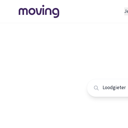
J
REGELEN
Verhuisbedrijf
Home
/
Nederland
/
Opslagruimte
Alle loo
INRICHTEN
Schoonmaakbedrijf
Vergelijk de beste 
Klusjesman
Loodgieter
Slotenmaker
TOOLS BIJ VERHUIZEN