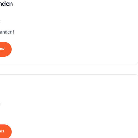
anden
s
Handen!
tes
s
tes