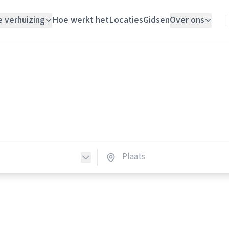
e verhuizing
Hoe werkt het
Locaties
Gidsen
Over ons
Verhuislift
Loodgieters
Woningontruiming
dgieters in Nederland
Schildersbedrijf
loodgieters in heel Nederland.
Vloerlegger
Elektricien