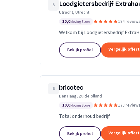
Loodgietersbedrijf Extrah
5
Utrecht, Utrecht
10,0
184 review
Moving Score
Welkom bij Loodgietersbedrijf Extra
Vergelijk offer
Bekijk profiel
bricotec
6
Den Haag, Zuid-Holland
10,0
178 review
Moving Score
Total onderhoud bedrijf
Vergelijk offer
Bekijk profiel