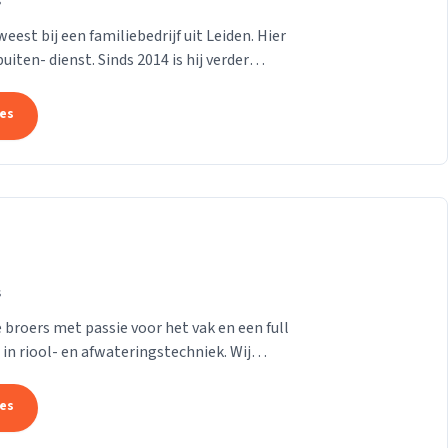
s
est bij een familiebedrijf uit Leiden. Hier
iten- dienst. Sinds 2014 is hij verder
...
tes
s
 broers met passie voor het vak en een full
 in riool- en afwateringstechniek. Wij
tes