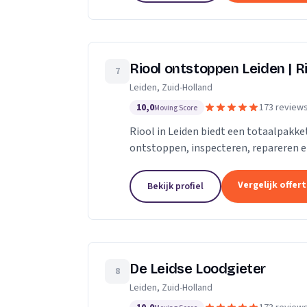
Riool ontstoppen Leiden | Ri
7
Leiden, Zuid-Holland
10,0
173 review
Moving Score
Riool in Leiden biedt een totaalpakk
ontstoppen, inspecteren, repareren en 
verstopt in Leiden, dan gaan onze...
Vergelijk offer
Bekijk profiel
De Leidse Loodgieter
8
Leiden, Zuid-Holland