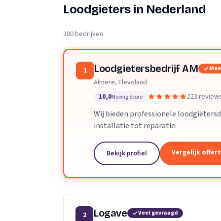
Verhuisplanner
Loodgieters in Nederland
Verhuisdozen berek
300 bedrijven
Loodgietersbedrijf AM
Mee
1
Almere, Flevoland
10,0
223 review
Moving Score
Wij bieden professionele loodgietersd
installatie tot reparatie.
Vergelijk offer
Bekijk profiel
Logave
Veel gevraagd
2