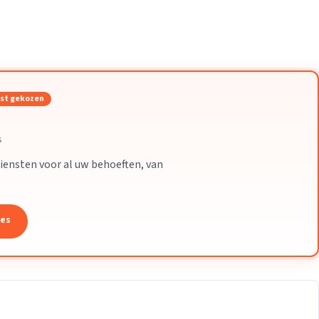
Verhuisvolume berekenen
enen
Energie vergelijken
st gekozen
s
iensten voor al uw behoeften, van
tes