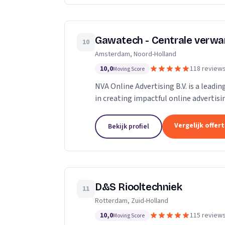
Gawatech - Centrale verwa
10
Amsterdam, Noord-Holland
10,0
118 review
Moving Score
NVA Online Advertising B.V. is a leadi
in creating impactful online advertis
professionals who are passionate...
Vergelijk offer
Bekijk profiel
D&S Riooltechniek
11
Rotterdam, Zuid-Holland
10,0
115 review
Moving Score