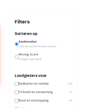
Filters
Sorteren op
Aanbevolen
Cijfer en aantal reviews samen
Moving Score
Hoogste cijfer eerst
Loodgieters voor
Badkamer en sanitair
110
CV-ketel en verwarming
71
Riool en ontstopping
63