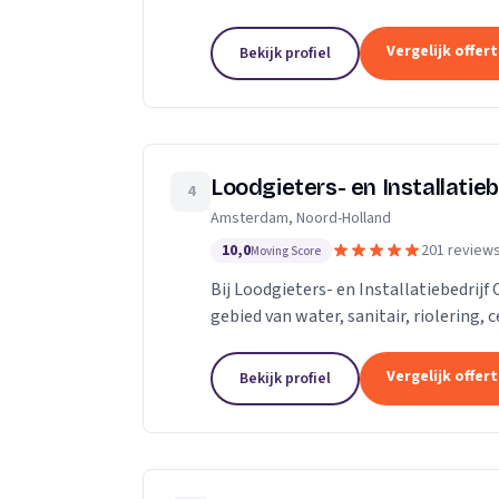
vervangen. Rioolcamera, Riooldetectie
Vergelijk offer
Bekijk profiel
Loodgieters- en Installatiebe
4
Amsterdam, Noord-Holland
10,0
201 review
Moving Score
Bij Loodgieters- en Installatiebedrijf 
gebied van water, sanitair, riolering,
Voor vakkundig installeren,...
Vergelijk offer
Bekijk profiel