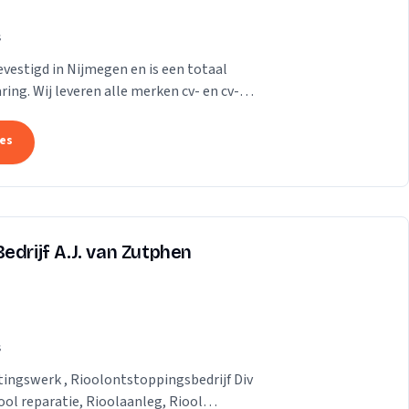
s
evestigd in Nijmegen en is een totaal
ring. Wij leveren alle merken cv- en cv-
in de...
tes
edrijf A.J. van Zutphen
s
tingswerk , Rioolontstoppingsbedrijf Div
ol reparatie, Rioolaanleg, Riool