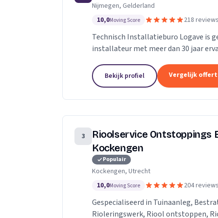
Nijmegen, Gelderland
10,0
218 review
Moving Score
Technisch Installatieburo Logave is g
installateur met meer dan 30 jaar erva
combiketels, maar zijn gespecialiseerd 
Vergelijk offer
Bekijk profiel
Rioolservice Ontstoppings B
3
Kockengen
Populair
Kockengen, Utrecht
10,0
204 review
Moving Score
Gespecialiseerd in Tuinaanleg, Bestra
Rioleringswerk, Riool ontstoppen, Rio