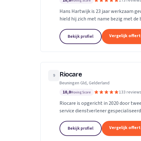
10,0
173 review
Moving Score
Hans Hartwijk is 23 jaar werkzaam gewe
hield hij zich met name bezig met de bu
gegaan als de Leidse Loodgieter. Met de
Vergelijk offer
Bekijk profiel
Riocare
9
Beuningen Gld, Gelderland
10,0
133 review
Moving Score
Riocare is opgericht in 2020 door twee
service dienstverlener gespecialiseerd
leveren diensten op het gebied van...
Vergelijk offer
Bekijk profiel