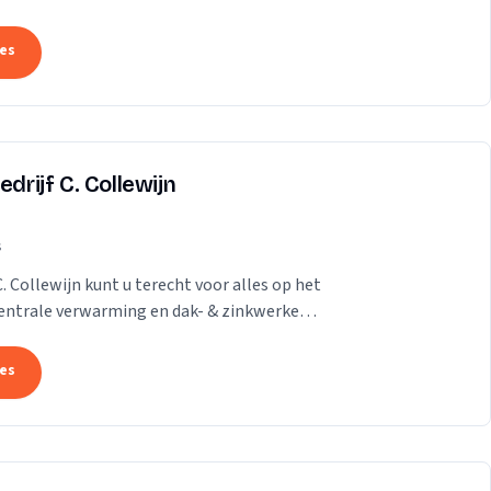
...
tes
drijf C. Collewijn
s
C. Collewijn kunt u terecht voor alles op het
 centrale verwarming en dak- & zinkwerken.
tes