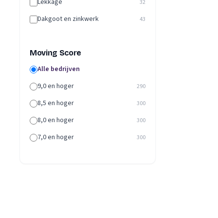
Lekkage
32
Dakgoot en zinkwerk
43
Moving Score
Alle bedrijven
9,0 en hoger
290
8,5 en hoger
300
8,0 en hoger
300
7,0 en hoger
300